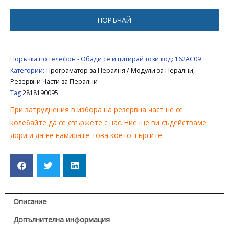
SANG
/
ПОРЪЧАЙ
BLOMBERG
2818190095
Поръчка по телефон - Обади се и цитирай този код:
162AC09
Категории:
Програматор за Пералня / Модули за Перални
,
Резервни Части за Перални
Tag
2818190095
При затруднения в избора на резервна част не се
колебайте да се свържете с нас. Ние ще ви съдействаме
дори и да не намирате това което търсите.
Описание
Допълнителна информация