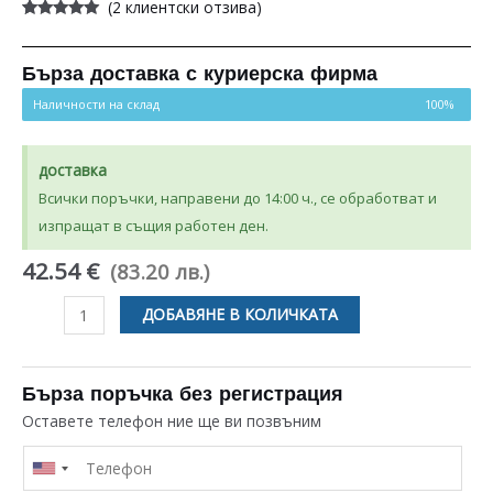
(
2
клиентски отзива)
Оценен
2
5.00
от 5,
базирано на
потребителски
Бърза доставка с куриерска фирма
оценки
Наличности на склад
100%
доставка
Всички поръчки, направени до 14:00 ч., се обработват и
изпращат в същия работен ден.
42.54 €
(83.20 лв.)
количество
ДОБАВЯНЕ В КОЛИЧКАТА
за
ПЛАТКА
ЗА
Бърза поръчка без регистрация
ПЕРАЛНЯ
Оставете телефон ние ще ви позвъним
BEKO
/