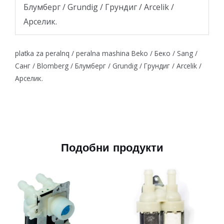
Блумберг / Grundig / Грундиг / Arcelik /
Арселик.
platka za peralnq / peralna mashina Beko / Беко / Sang /
Санг / Blomberg / Блумберг / Grundig / Грундиг / Arcelik /
Арселик.
Подобни продукти