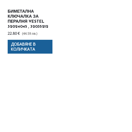
БИМЕТАЛНА
КЛЮЧАЛКА ЗА
ПЕРАЛНЯ VESTEL
32024045 , 32035212
22.80 €
(44.59 лв.)
ДОБАВЯНЕ В
КОЛИЧКАТА
Полезни съвети - Често
срещани проблеми
Посетете страницата с полезни съвети за да
научите повече.
Щракнете тук