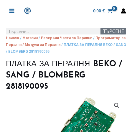
Skip
MAIN
to
0.00
€
MENU
content
ТЪРСЕНЕ
Search
Начало
/
Магазин
/
Резервни Части за Перални
/
Програматор за
Пералня / Модули за Перални
/ ПЛАТКА ЗА ПЕРАЛНЯ BEKO / SANG
/ BLOMBERG 2818190095
ПЛАТКА ЗА ПЕРАЛНЯ BEKO /
SANG / BLOMBERG
2818190095