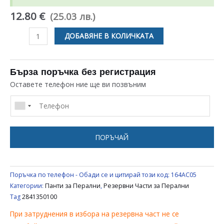
12.80 €
(25.03 лв.)
количество
ДОБАВЯНЕ В КОЛИЧКАТА
за
ПАНТА
ЗА
Бърза поръчка без регистрация
ПЕРАЛНЯ
Оставете телефон ние ще ви позвъним
BEKO
SANG
BLOMBERG
2841350100
ПОРЪЧАЙ
Поръчка по телефон - Обади се и цитирай този код:
164AC05
Категории:
Панти за Перални
,
Резервни Части за Перални
Tag
2841350100
При затруднения в избора на резервна част не се