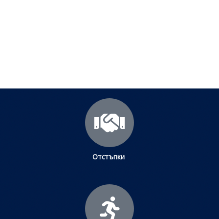
Посетете страницата с полезни съвети за да
научите повече.
Щракнете тук
Отстъпки