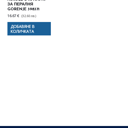
ЗА ПЕРАЛНЯ
GORENJE 398371
16.67 €
(32.60 лв.)
ДОБАВЯНЕ В
КОЛИЧКАТА
Полезни съвети - Често
срещани проблеми
Посетете страницата с полезни съвети за да
научите повече.
Щракнете тук