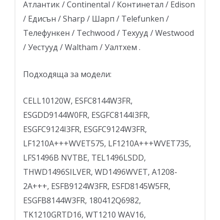
Атлантик / Continental / Континетал / Edison
/ Едисън / Sharp / Шарп / Telefunken /
Телефункен / Techwood / Техууд / Westwood
/ Уестууд / Waltham / Уалтхем .
Подходяща за модели:
CELL10120W, ESFC8144W3FR,
ESGDD9144W0FR, ESGFC8144I3FR,
ESGFC9124I3FR, ESGFC9124W3FR,
LF1210A+++WVET575, LF1210A+++WVET735,
LFS1496B NVTBE, TEL1496LSDD,
THWD1496SILVER, WD1496WVET, A1208-
2A+++, ESFB9124W3FR, ESFD8145W5FR,
ESGFB8144W3FR, 180412Q6982,
TK1210GRTD16, WT1210 WAV16,