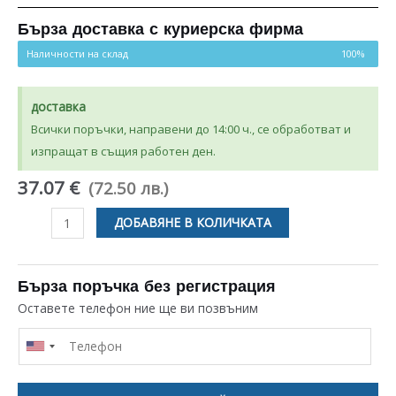
Бърза доставка с куриерска фирма
Наличности на склад
100%
доставка
Всички поръчки, направени до 14:00 ч., се обработват и
изпращат в същия работен ден.
37.07 €
(72.50 лв.)
количество
ДОБАВЯНЕ В КОЛИЧКАТА
за
ДРЕНАЖНА
/
Бърза поръчка без регистрация
ВОДНА
Оставете телефон ние ще ви позвъним
ПОМПА
25W
ЗА
ПЕРАЛНЯ