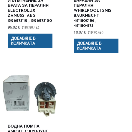
УПЛЪТНЕНИЕ ЗА
БАРАБАН ЗА
ВРАТА ЗА ПЕРАЛНЯ
ПЕРАЛНЯ
ELECTROLUX
WHIRLPOOL IGNIS
ZANUSSI AEG
BAUKNECHT
1326873112 , 1326873120
48111100186 ,
48111104173
96.02 €
(187.80 лв.)
10.07 €
(19.70 лв.)
ДОБАВЯНЕ В
КОЛИЧКАТА
ДОБАВЯНЕ В
КОЛИЧКАТА
ВОДНА ПОМПА
ASKOLL С КУПЛУНГ