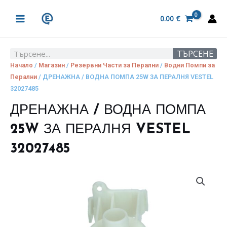
Skip
MAIN
to
0.00
€
MENU
content
ТЪРСЕНЕ
Search
Начало
/
Магазин
/
Резервни Части за Перални
/
Водни Помпи за
Перални
/ ДРЕНАЖНА / ВОДНА ПОМПА 25W ЗА ПЕРАЛНЯ VESTEL
32027485
ДРЕНАЖНА / ВОДНА ПОМПА
25W ЗА ПЕРАЛНЯ VESTEL
32027485