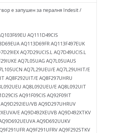
ор е запушен за пералня Indesit /
ECO9F1091EU/E ECO9F1291ITS ECO9F1291ITS/E ECO9F1491EUS ECO9F1491EUS/E ECO9F149FR/SE ECO9F149FRS ECO9L1091IT ECO9L1091IT/E ECO9L1092IT ECOS6F1091EE/E ECOS6F1091IT/E ECOS6F109IT ECOS6F1291IT ECOS6F1291IT/E ECOS6F129IT ECOS6F891IT ECOS6F891IT/E ECOS6F89IT ECOS6L1052EU ECOS6L851EU ECOSD109SEE ECOSD109SEE/E ECOSD129EE ECOSD129EE/E ECOSF109(EE)/E ECOSF109EE ECOSF1290EE ECOSF129EE/E ECOXXF129IT ECOXXF129IT(ARCADIA) ECOXXL109IT ECOXXL109IT(ARCADIA) HAF921FR/S HFEL501PUK HFEL521PUK HV6L105PUK HVF344UK IWB5083CIS IWB5103CIS IWB51431ECOEU IWB51431ECOEU/E IWB6065BAG IWB6065GR IWB60830EU IWB6085BAUS IWB6085CIS IWB6095BAG IWB6105CIS IWB6113UK IWB6163NL IWB61651EU IWB6165EU IWB6165EU/E IWC5083CIS IWC5103CIS IWC5105ECOEE IWC60851ECOEU IWC6085BCIS IWC6085BIND IWC6085BIT IWC6085SEU IWC60861ECOIT IWC6086ECOIT IWC6086ECOIT/E IWC6105(PL)/E IWC61050TK IWC61050TK/E IWC61051ECOEU IWC61051ECOPL IWC61051ECOPL/E IWC6105BCIS IWC6105BIT IWC6105EU IWC6105EU/E IWC6105PL IWC6105SEU IWC6105SEU/E IWC6105UK IWC6105UKE IWC61061ECOIT IWC6106ECOIT IWC6106ECOIT/E IWC61251CECOEU IWC61251ECOEU IWC61251FR IWC61251SLFR IWC6125BIT IWC6125SFR IWC6125SFR/E IWC6125UK IWC6125UKE IWC61281ECOEU IWC61281ECOEU/E IWC6133UK IWC6145UK IWC6145UKE IWC6165DE IWC6165DE/E IWC6165EU IWC6165EU/E IWC7085EU IWC7085EU(3PH) IWC7085EU(COLLECTOR) IWC7085EU/E IWC7089ECOIT IWC71051BCIS IWC71051CECOEU IWC71051CECOTK IWC71051CFR IWC71051EU IWC7105BEU IWC7105BEU.C IWC7105ECOEE/E IWC7105ECOEU IWC7105EU IWC7105EU(collector) IWC7105EU/E IWC7105FR IWC7105KW IWC71081ECOEU IWC71082CECOIT IWC7108ECOTK IWC7108TK IWC7115EU IWC7123EU IWC7123EU/E IWC71251CECOEU IWC71251CFR IWC71251ECOEU IWC71252ECOEU IWC7125EU IWC7125EU/E IWC7125FR IWC7125FR.C IWC7125FR/E IWC7125SEU IWC7125SEU/E IWC7128DE IWC7128WE IWC7128WE/E IWC71351CFR IWC71451CFR IWC71451ECOEU IWC7145EU IWC7145EU/E IWC7145FR IWC7148DE IWC7148FR IWC7148FR/E IWC7168DE IWC7168EU IWC8085BEU IWC8085BGR IWC81051CECOEU IWC8105BEU IWC8105BKW IWC81082CECOIT IWC81082ECOEU IWC81082ECOEU/E IWC8108BIT IWC8109ECOIT IWC8109ECOIT/E IWC81251BECOEU IWC81251BEU