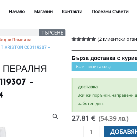
Начало
Магазин
Контакти
Полезни Съвети
ТЪРСЕНЕ
(
2
клиентски отзи
Водни Помпи за
Оценен
2
5.00
T ARISTON C00119307 –
от 5,
базирано на
Бърза доставка с кури
потребителски
оценки
Наличности на склад
 ПЕРАЛНЯ
19307 –
доставка
4
Всички поръчки, направени до
работен ден.
27.81 €
(54.39 лв.)
количество
ДОБАВЯН