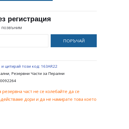
ез регистрация
и позвъним
ПОРЪЧАЙ
 и цитирай този код:
163AR22
рални
,
Резервни Части за Перални
00092264
 резервна част не се колебайте да се
ъдействаме дори и да не намирате това което