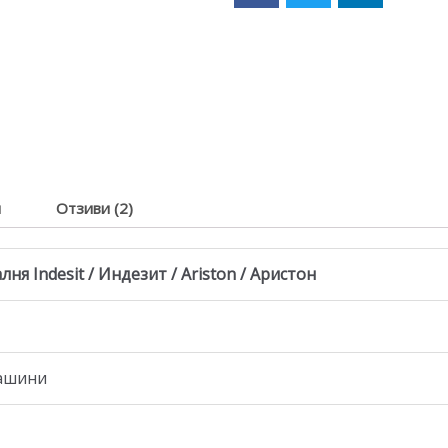
я
Отзиви (2)
ня Indesit / Индезит / Ariston / Аристон
машини