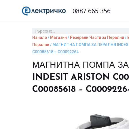
Skip
0887 665 356
to
content
Search
Начало
/
Магазин
/
Резервни Части за Перални
/
Перални
/ МАГНИТНА ПОМПА ЗА ПЕРАЛНЯ INDESI
C00085618 – C00092264
МАГНИТНА ПОМПА ЗА
INDESIT ARISTON C001
C00085618 – C0009226