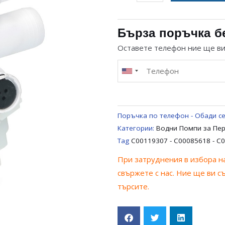
за
МАГНИТНА
ПОМПА
Бърза поръчка б
ЗА
Оставете телефон ние ще в
ПЕРАЛНЯ
INDESIT
ARISTON
C00119307
-
Поръчка по телефон - Обади се
C00085618
Категории:
Водни Помпи за Пе
-
Tag
C00119307 - C00085618 - C
C00092264
При затруднения в избора на
свържете с нас. Ние ще ви с
търсите.