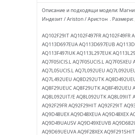
Описание и подходящи модели: Магнитн
Индезит / Ariston / Аристон . Размери:
AQ102F29IT AQ102F497FR AQ102F49FR AQ102F49HEU AQ103D49EUA AQ103D49EUB AQ103F69CEU AQ103F69EU AQ111D49CIS AQ113D697EUA AQ113D697EUB AQ113D697FR AQ113D697IUK AQ113D697SUK AQ113D697UK AQ113D69EUA AQ113D69FR AQ113F497EUK AQ113F497IUK AQ113L297EUK AQ113L297IUK AQ70F05CIS AQ70F05ICIS AQ70L05CIS AQ72D09CIS AQ7D29IEX AQ7D29UCIS.L AQ7D49UCIS.L AQ7F05ICIS.L AQ7F05UCIS.L AQ7F05XEU AQ7F09UCIS.L AQ7F293UEU AQ7F293UEU/E AQ7F29IUK AQ7F29IUKE AQ7L05UAG AQ7L05UAUS AQ7L05UCIS.L AQ7L092UEU AQ7L092UEU/E AQ7L093XEU AQ7L093XEU/E AQ7L09IIT AQ7L09IIT/E AQ7L105UCN AQ7L29UEU/E AQ7L29UHIT/E AQ7L492UEU AQ8D292UTK AQ8D492UEU/VA AQ8F292UEU AQ8F292UEU/E AQ8F292UEUV AQ8F292UIT AQ8F292UIT/E AQ8F297UHRU AQ8F29UEUC AQ8F29UTK AQ8F492UEU AQ8F492UEU/E AQ8F492UFR AQ8F492UFR/E AQ8L05UEU AQ8L092UEU AQ8L092UEU/E AQ8L092UIT AQ8L092UIT/E AQ8L092UTK AQ8L09IIT AQ8L09UTK AQ8L292UEU AQ8L292UEU7E AQ8L492UFR AQ91D29CIS AQ91F09CIS AQ92F09IT AQ92F29FR AQ92F29HIT AQ92F29IT AQ93D49EUA AQ93F297EU AQ93F29EU AQ93F29XEU AQ93F69EU AQ9D292IEU/VB AQ9D297UHRUV AQ9D48UEX AQ9D48XEUA AQ9D48XEX AQ9D492UEUVA AQ9D492XEU/VB/E AQ9D492XEUVA AQ9D492XEUVA/E AQ9D492XEUVB AQ9D492XTKV AQ9D49UAUSV AQ9D49XEUVB AQ9D682UHEUA AQ9D691UEUVA AQ9D692SUKV AQ9D692UEU/VA/E AQ9D692UEUVA AQ9D692UUKV AQ9D69UEUVA AQ9F28XEX AQ9F291SHIT AQ9F291SHIT/E AQ9F291SIT AQ9F291SITV AQ9F291STKV AQ9F291UFR AQ9F291UFRV AQ9F292STKV AQ9F29UAGV AQ9F29UAUSV AQ9F29UEXV AQ9F29XAG AQ9F491SIT AQ9F491UFR AQ9F491UFRV AQ9F491UHFR AQ9F491XFRV AQ9F492IUKV AQ9F492UEU AQ9F492UEU/E AQ9F492UUKV AQ9F682U(EU)/E AQ9F682UEU AQ9F68UEU AQ9F691UFRV AQ9L091SIT AQ9L091SIT/E AQ9L291UFR AQ9L291UFR/E AQ9L292IUKV AQ9L292IUKVE AQ9L292UEU AQ9L292UEU/E AQ9L29UAUS AQLF8F292UEU AQS0F05ICIS AQS0F05SCIS AQS0F25CIS AQS0L05CIS AQS1D09CIS AQS1D29CIS AQS1F09CIS AQS70F05ICIS AQS70F05SCIS AQS70F25CIS AQS70L05CIS AQS81D29CIS AQS81D29SCIS AQSD09UCIS.L AQSD291UEE AQSD291UEE/E AQSD29UCIS.L AQSD29UEUB AQSF05ICIS.L AQSF05SCIS.L AQSF05UCIS.L AQSF09UCIS.L AQSF09UEU/E AQSF291UEE AQSF291UEE/E AQSF291UIT AQSF291UIT/E AQSF29UEU/E AQSL05UCIS.L AQSL091UIT AQSL091UIT/E AQSL09UCIS.L AQSL09UEU/E AQXXMD129AUS AR103IT AR103IT(ARCADIA) AR103IT/E AR63IT AR63IT(ARCADIA) AR6F105CN AR6F105EX AR6F105EX(ARCADIA) AR6F85EX AR6F85EX(ARCADIA) AR6L105EX AR6L105EX(ARCADIA) AR6L125EX AR6L65EX AR6L65EX(ARCADIA) AR6L65KW AR6L85AG(ARCADIA) AR6L85EX AR6L85EX(ARCADIA) AR6L95EX AR6L95EX(ARCADIA) AR7D125EX.C AR7D125KEX AR7F105AG AR7F105AG.C AR7F105AG.C(ARCADIA) AR7F105EX AR7F105EX(ARCADIA) AR7F105SAG AR7F105SAG(ARCADIA) AR7F125SEX AR7F129EXV AR7L105EX AR7L105EX.C(ARCADIA) AR7L125EX AR7L125EX.C AR7L125EX.C(ARCADIA) AR7L85AG AR7L85AG.C AR7L85AG.C(ARCADIA) AR7L85EX.C AR7L85EX.C(ARCADIA) AR7L85SEX AR7L85SEX(ARCADIA) AR83IT AR83IT(ARCADIA) AR9F129EXVS ARF105AUS ARGD129EU.R ARGD129EU.R(ARCADIA) ARGD149EU.R ARGD149EU.R(ARCADIA) ARGD149KEU.R ARGD149KEUR(ARCADIA) ARGD169EU ARGD169EU(ARCADIA) ARGF102STK ARGF109IT.R ARGF125EU.R ARGF125EU.R(ARCADIA) ARGF125FR.R ARGF125FR.R(ARCADIA) ARGF129IT.R ARGF129IT.R(ARCADIA) ARGF129XEU ARGF129XEU/E ARGL105EU.R ARGL105EUR(ARCADIA) ARGL109IT.R ARGL109IT.R(ARCADIA) ARL100CSI.L(ARCADIA) ARL105EU ARL105TK ARL62TK ARL62TK(ARCADIA) ARL62TK/E ARL82TK ARL85TK ARL85TK(ARCADIA) ARL95CSI.L(ARCADIA) ARM7F125AG ARM7F125AG(ARCADIA) ARM7L105EX ARM7L85EX ARM7L8