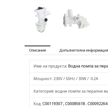
Описание
Допълнителна информаци
Име на продукта:
Водна помпа за перал
Мощност: 230V / 50Hz / 30W / 0.2A
Категория: водни помпи за перални 
Код:
C00119307 , C00085618 . C00092264