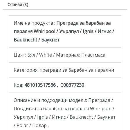
Отзиви (8)
Име на продукта :
Преграда за барабан за
пералня Whirlpool / Уърлпул / Ignis / Игнис /
Bauknecht / Баукнет
Цвят: Бял / White / Материал: Пластмаса
Категория: прегради за барабан за перални
Код:
481010517566 , C00377230
Описание и подходящи модели: Преграда /
Повдигач за барабан на пералня Whirlpool /
Уърлпул / Ignis / Игнис / Bauknecht / Баукнет
/ Polar / Полар .