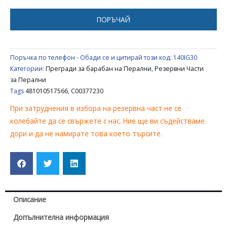
BAUKNECHT
481010517566
ПОРЪЧАЙ
Поръчка по телефон - Обади се и цитирай този код:
140IG30
Категории:
Прегради за барабан на Перални
,
Резервни Части
за Перални
Tags
481010517566
,
C00377230
При затруднения в избора на резервна част не се
колебайте да се свържете с нас. Ние ще ви съдействаме
дори и да не намирате това което търсите.
Описание
Допълнителна информация