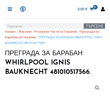
Skip
MAIN
to
0.00
€
MENU
content
ТЪРСЕНЕ
Search
Начало
/
Магазин
/
Резервни Части за Перални
/
Прегради за
барабан на Перални
/ ПРЕГРАДА ЗА БАРАБАН WHIRLPOOL IGNIS
BAUKNECHT 481010517566
ПРЕГРАДА ЗА БАРАБАН
WHIRLPOOL IGNIS
BAUKNECHT 481010517566