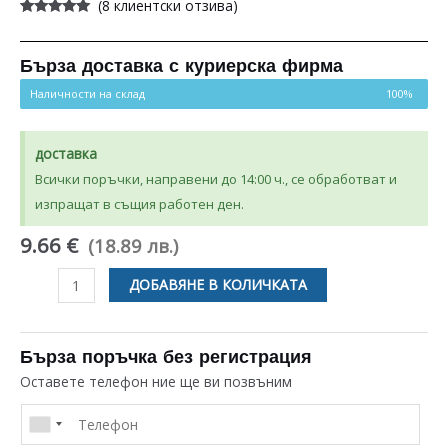
(
8
клиентски отзива)
Оценен
8
4.88
от 5,
базирано
на
Бърза доставка с куриерска фирма
потребителски
оценки
Наличности на склад
100%
доставка
Всички поръчки, направени до 14:00 ч., се обработват и
изпращат в същия работен ден.
9.66 €
(18.89 лв.)
количество
ДОБАВЯНЕ В КОЛИЧКАТА
за
ПРЕГРАДА
ЗА
Бърза поръчка без регистрация
БАРАБАН
Оставете телефон ние ще ви позвъним
WHIRLPOOL
IGNIS