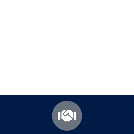
Полезни съвети - Често
срещани проблеми
Посетете страницата с полезни съвети за да
научите повече.
Щракнете тук