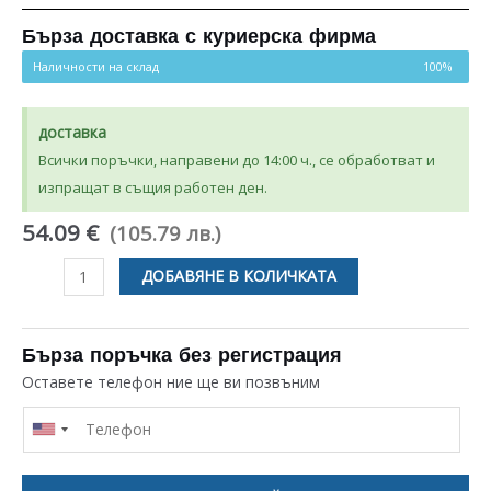
Бърза доставка с куриерска фирма
Наличности на склад
100%
доставка
Всички поръчки, направени до 14:00 ч., се обработват и
изпращат в същия работен ден.
54.09 €
(105.79 лв.)
количество
ДОБАВЯНЕ В КОЛИЧКАТА
за
ПРОГРАМАТОР
ELBI
Бърза поръчка без регистрация
0635/3/0.09
Оставете телефон ние ще ви позвъним
ЗА
ПЕРАЛНЯ
SILTAL
49563400