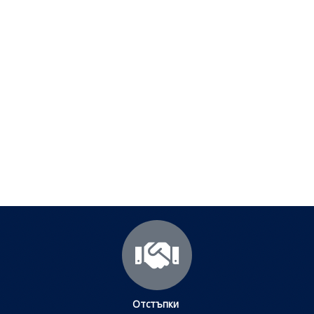
Полезни съвети - Често
срещани проблеми
Посетете страницата с полезни съвети за да
научите повече.
Щракнете тук
Отстъпки