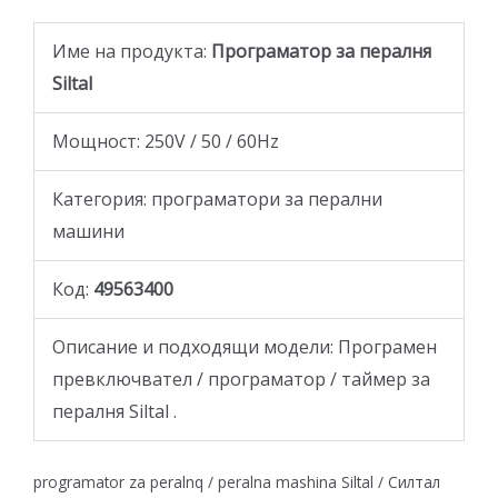
Име на продукта:
Програматор за пералня
Siltal
Мощност: 250V / 50 / 60Hz
Категория: програматори за перални
машини
Код:
49563400
Описание и подходящи модели: Програмен
превключвател / програматор / таймер за
пералня Siltal .
programator za peralnq / peralna mashina Siltal / Силтал