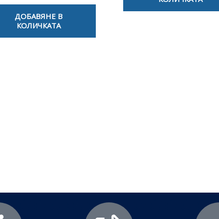
ДОБАВЯНЕ В
КОЛИЧКАТА
лезни съвети - Често срещани пробл
Посетете страницата с полезни съвети за да научите повече
Щракнете тук