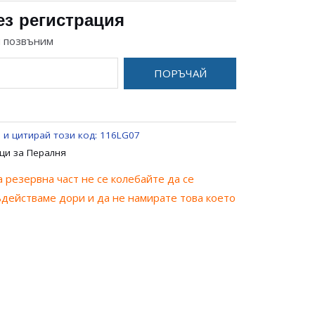
ез регистрация
и позвъним
ПОРЪЧАЙ
 и цитирай този код:
116LG07
ци за Пералня
 резервна част не се колебайте да се
ъдействаме дори и да не намирате това което