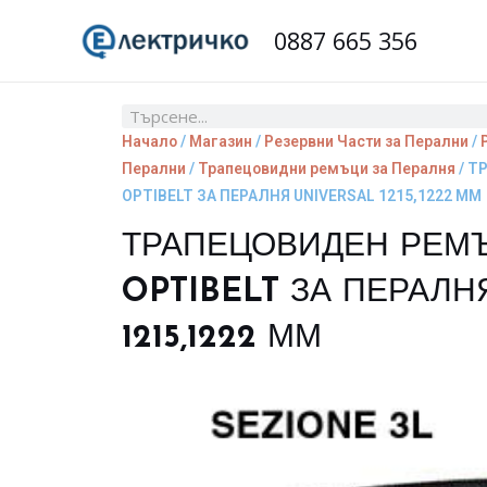
Skip
0887 665 356
to
content
Search
Начало
/
Магазин
/
Резервни Части за Перални
/
Перални
/
Трапецовидни ремъци за Пералня
/ Т
OPTIBELT ЗА ПЕРАЛНЯ UNIVERSAL 1215,1222 ММ
ТРАПЕЦОВИДЕН РЕМЪК
OPTIBELT ЗА ПЕРАЛН
1215,1222 ММ