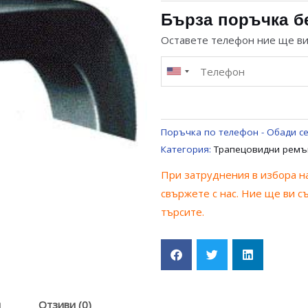
РЕМЪК
Бърза поръчка б
3
Оставете телефон ние ще в
L
481
OPTIBELT
ЗА
ПЕРАЛНЯ
Поръчка по телефон - Обади се
UNIVERSAL
Категория:
Трапецовидни ремъ
1215,1222
При затруднения в избора на
ММ
свържете с нас. Ние ще ви с
търсите.
я
Отзиви (0)