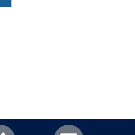
еми
.