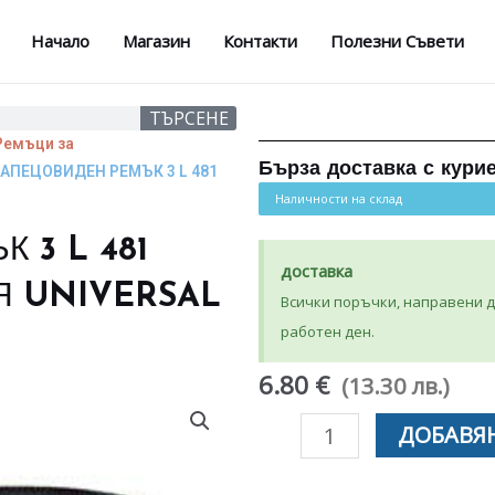
Начало
Магазин
Контакти
Полезни Съвети
ТЪРСЕНЕ
Ремъци за
Бърза доставка с кури
РАПЕЦОВИДЕН РЕМЪК 3 L 481
Наличности на склад
 3 L 481
доставка
Я UNIVERSAL
Всички поръчки, направени до
работен ден.
6.80 €
(13.30 лв.)
количество
ДОБАВЯН
за
ТРАПЕЦОВИДЕН