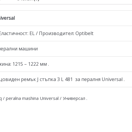
iversal
 Еластичност: EL / Производител: Optibelt
 перални машини
на: 1215 – 1222 мм .
виден ремък J стъпка 3 L 481 за пералня Universal .
 / peralna mashina Universal / Универсал .