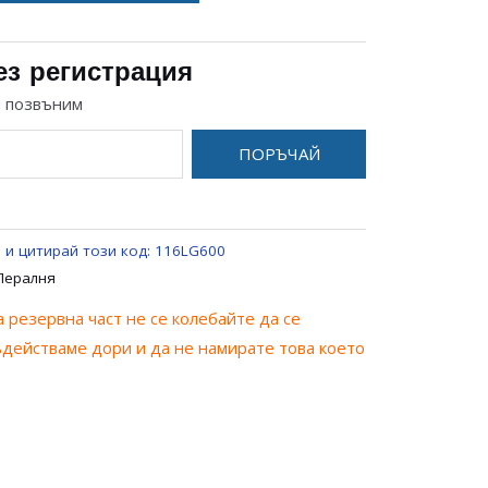
ез регистрация
и позвъним
ПОРЪЧАЙ
 и цитирай този код:
116LG600
 Пералня
 резервна част не се колебайте да се
ъдействаме дори и да не намирате това което