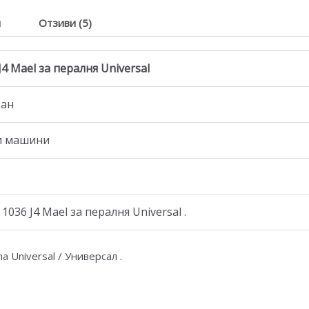
я
Отзиви (5)
J4 Mael за пералня Universal
тан
ни машини
36 J4 Mаеl за пералня Universal .
a Universal / Универсал .