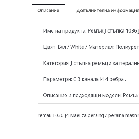
Описание
Допълнителна информаци
Име на продукта:
Ремък J стъпка 1036 
Цвят: Бял / White / Материал: Полиуре
Категория: J стъпка ремъци за перал
Параметри: С 3 канала И 4 ребра .
Описание и подходящи модели: Ремък 10
remak 1036 J4 Mаеl za peralnq / peralna mashin