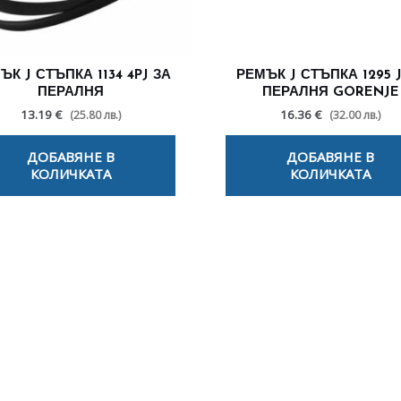
ЪК J СТЪПКА 1134 4PJ ЗА
РЕМЪК J СТЪПКА 1295 J
ПЕРАЛНЯ
ПЕРАЛНЯ GORENJE
13.19 €
16.36 €
(25.80 лв.)
(32.00 лв.)
ДОБАВЯНЕ В
ДОБАВЯНЕ В
КОЛИЧКАТА
КОЛИЧКАТА
лезни съвети - Често срещани пробл
Посетете страницата с полезни съвети за да научите повече
Щракнете тук