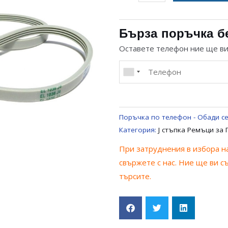
за
РЕМЪК
J
Бърза поръчка б
СТЪПКА
Оставете телефон ние ще в
1036
J4
MAEL
ЗА
ПЕРАЛНЯ
Поръчка по телефон - Обади се
UNIVERSAL
Категория:
J стъпка Ремъци за
При затруднения в избора на
свържете с нас. Ние ще ви с
търсите.