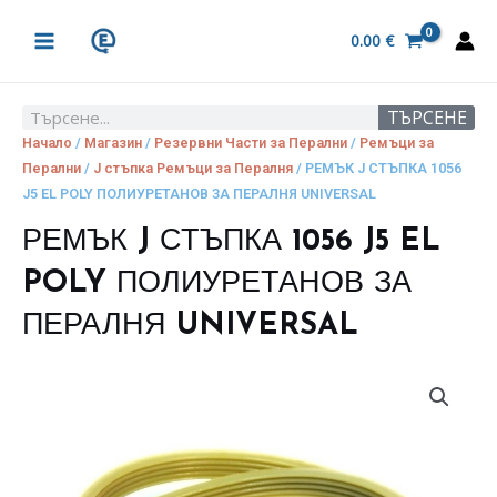
Skip
MAIN
to
0.00
€
MENU
content
ТЪРСЕНЕ
Search
Начало
/
Магазин
/
Резервни Части за Перални
/
Ремъци за
Перални
/
J стъпка Ремъци за Пералня
/ РЕМЪК J СТЪПКА 1056
J5 EL POLY ПОЛИУРЕТАНОВ ЗА ПЕРАЛНЯ UNIVERSAL
РЕМЪК J СТЪПКА 1056 J5 EL
POLY ПОЛИУРЕТАНОВ ЗА
ПЕРАЛНЯ UNIVERSAL