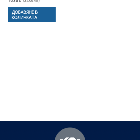
16.36 €
(32.00 лв.)
ДОБАВЯНЕ В
КОЛИЧКАТА
Полезни съвети - Често
срещани проблеми
Посетете страницата с полезни съвети за да
научите повече.
Щракнете тук