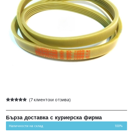
(
7
клиентски отзива)
Оценен
7
4.86
от 5,
базирано
на
Бърза доставка с куриерска фирма
потребителски
оценки
Наличности на склад
100%