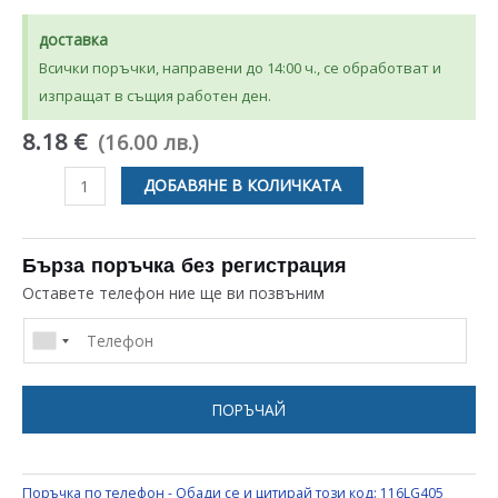
доставка
Всички поръчки, направени до 14:00 ч., се обработват и
изпращат в същия работен ден.
8.18 €
(16.00 лв.)
количество
ДОБАВЯНЕ В КОЛИЧКАТА
за
РЕМЪК
J
Бърза поръчка без регистрация
СТЪПКА
Оставете телефон ние ще ви позвъним
1056
J5
EL
POLY
ПОРЪЧАЙ
ПОЛИУРЕТАНОВ
ЗА
ПЕРАЛНЯ
Поръчка по телефон - Обади се и цитирай този код:
116LG405