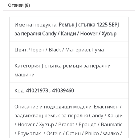
Отзиви (8)
Име на продукта:
Ремък J стъпка 1225 5EPJ
за пералня Candy / Канди / Hoover / Хувър
Цвят: Черен / Black / Материал: Гума
Категория: J стъпка ремъци за перални
машини
Код:
41021973 , 41039460
Описание и подходящи модели: Еластичен /
задвижващ ремък за пералня Candy / Канди
/ Hoover / Хувър / Brandt / Брандт / Baumatic
/ Бауматик / Ostein / Остин / Philco / Филко /