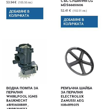
СЪС СУШИЛНЯ LG
53.94 €
(105.50 лв.)
MDS66651606
52.41 €
(102.51 лв.)
ДОБАВЯНЕ В
КОЛИЧКАТА
ДОБАВЯНЕ В
КОЛИЧКАТА
ВОДНА ПОМПА ЗА
РЕМЪЧНА ШАЙБА
ПЕРАЛНЯ
ЗА ПЕРАЛНЯ
WHIRLPOOL IGNIS
ELECTROLUX
BAUKNECHT
ZANUSSI AEG
481936018189 ,
1084895075