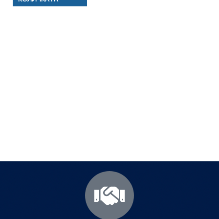
Полезни съвети - Често
срещани проблеми
Посетете страницата с полезни съвети за да
научите повече.
Щракнете тук