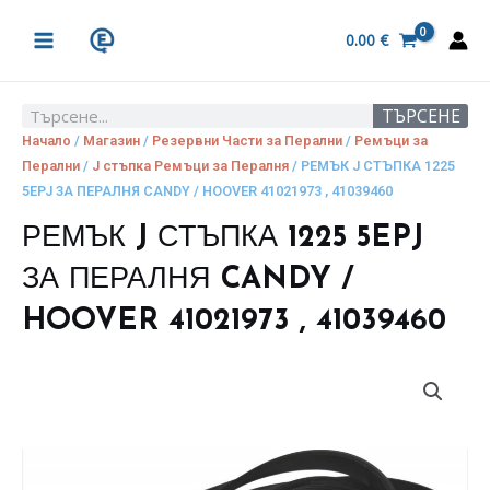
Skip
MAIN
to
0.00
€
MENU
content
ТЪРСЕНЕ
Search
Начало
/
Магазин
/
Резервни Части за Перални
/
Ремъци за
Перални
/
J стъпка Ремъци за Пералня
/ РЕМЪК J СТЪПКА 1225
5EPJ ЗА ПЕРАЛНЯ CANDY / HOOVER 41021973 , 41039460
РЕМЪК J СТЪПКА 1225 5EPJ
ЗА ПЕРАЛНЯ CANDY /
HOOVER 41021973 , 41039460