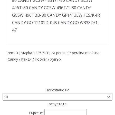
80 CANDY GCSW 485T/1-80 CANDY GCSW
496T-80 CANDY GCSW 496T/1-80 CANDY
GCSW 496TBB-80 CANDY GF1413LWHCS/K-IR
CANDY GO 12102D-04S CANDY GO W338D/1-
47
remak J stapka 1225 5 EPJ za peralnq / peralna mashina
Candy / Канди / Hoover / Хувър
Показване на
резултата
Търсене: