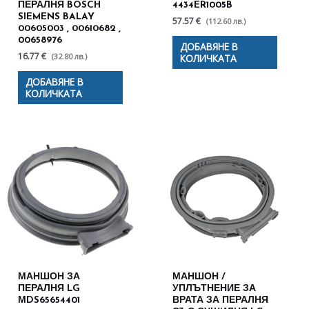
ПЕРАЛНЯ BOSCH
4434ER1005B
SIEMENS BALAY
57.57 €
(112.60 лв.)
00605003 , 00610682 ,
00658976
ДОБАВЯНЕ В
16.77 €
(32.80 лв.)
КОЛИЧКАТА
ДОБАВЯНЕ В
КОЛИЧКАТА
МАНШОН ЗА
МАНШОН /
ПЕРАЛНЯ LG
УПЛЪТНЕНИЕ ЗА
МDS65654401
ВРАТА ЗА ПЕРАЛНЯ