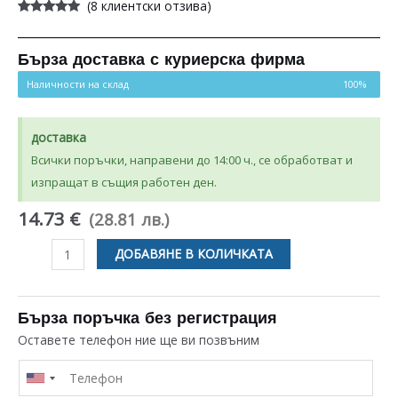
(
8
клиентски отзива)
Оценен
8
5.00
от 5,
базирано на
потребителски
Бърза доставка с куриерска фирма
оценки
Наличности на склад
100%
доставка
Всички поръчки, направени до 14:00 ч., се обработват и
изпращат в същия работен ден.
14.73 €
(28.81 лв.)
количество
ДОБАВЯНЕ В КОЛИЧКАТА
за
РЕМЪК
J
Бърза поръчка без регистрация
СТЪПКА
Оставете телефон ние ще ви позвъним
1225
5EPJ