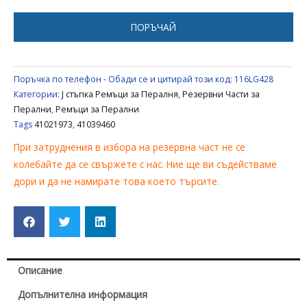
ЗА
ПЕРАЛНЯ
ПОРЪЧАЙ
CANDY
/
HOOVER
Поръчка по телефон - Обади се и цитирай този код:
116LG428
41021973
Категории:
J стъпка Ремъци за Пералня
,
Резервни Части за
,
Перални
,
Ремъци за Перални
Tags
41021973
,
41039460
41039460
При затруднения в избора на резервна част не се
колебайте да се свържете с нас. Ние ще ви съдействаме
дори и да не намирате това което търсите.
Описание
Допълнителна информация