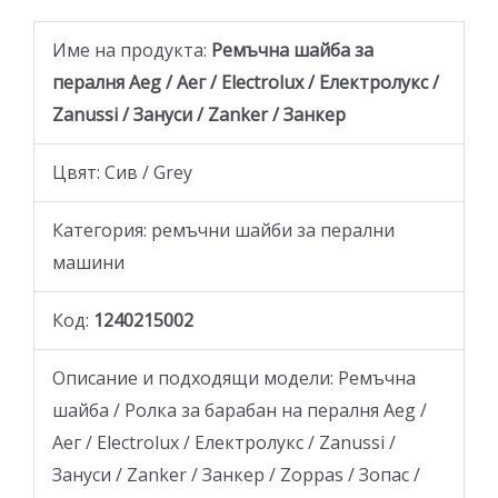
Име на продукта:
Ремъчна шайба за
пералня Aeg / Аег / Electrolux / Електролукс /
Zanussi / Зануси / Zanker / Занкер
Цвят: Сив / Grey
Категория: ремъчни шайби за перални
машини
Код:
1240215002
Описание и подходящи модели: Ремъчна
шайба / Ролка за барабан на пералня Aeg /
Аег / Electrolux / Електролукс / Zanussi /
Зануси / Zanker / Занкер / Zoppas / Зопас /