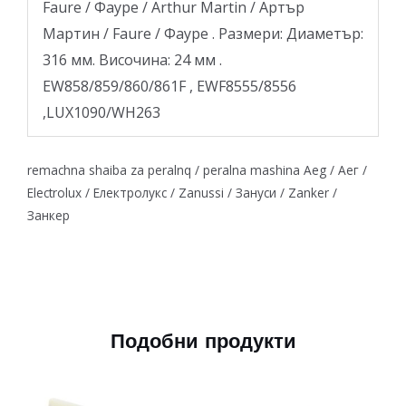
Faure / Фауре / Arthur Martin / Артър
Мартин / Faure / Фауре . Размери: Диаметър:
316 мм. Височина: 24 мм .
EW858/859/860/861F , EWF8555/8556
,LUX1090/WH263
remachna shaiba za peralnq / peralna mashina Aeg / Аег /
Electrolux / Електролукс / Zanussi / Зануси / Zanker /
Занкер
Подобни продукти