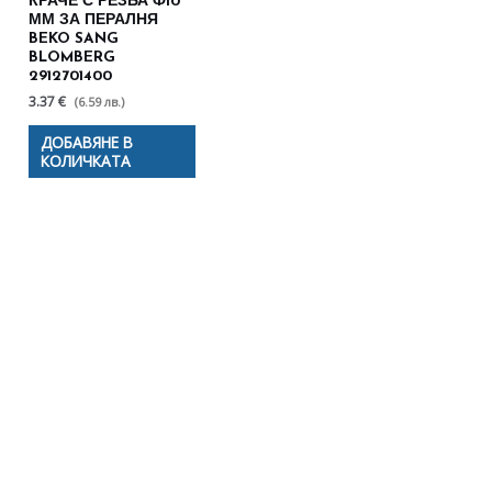
КРАЧЕ С РЕЗБА Ф10
ММ ЗА ПЕРАЛНЯ
BEKO SANG
BLOMBERG
2912701400
3.37 €
(6.59 лв.)
ДОБАВЯНЕ В
КОЛИЧКАТА
Полезни съвети - Често
срещани проблеми
Посетете страницата с полезни съвети за да
научите повече.
Щракнете тук