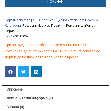
ПОРЪЧАЙ
1240215002
Поръчка по телефон - Обади се и цитирай този код:
165ZN16
Категории:
Резервни Части за Перални
,
Ремъчни шайби за
Перални
Tag
1240215002
При затруднения в избора на резервна част не се
колебайте да се свържете с нас. Ние ще ви съдействаме
дори и да не намирате това което търсите.
Описание
Допълнителна информация
Отзиви (0)