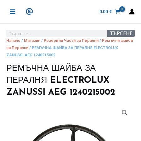
Skip
MAIN
to
0.00
€
MENU
content
ТЪРСЕНЕ
Search
Начало
/
Магазин
/
Резервни Части за Перални
/
Ремъчни шайби
за Перални
/ РЕМЪЧНА ШАЙБА ЗА ПЕРАЛНЯ ELECTROLUX
ZANUSSI AEG 1240215002
РЕМЪЧНА ШАЙБА ЗА
ПЕРАЛНЯ ELECTROLUX
ZANUSSI AEG 1240215002