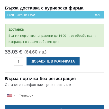
Бърза доставка с куриерска фирма
Наличности на склад
100%
доставка
Всички поръчки, направени до 14:00 ч., се обработват и
изпращат в същия работен ден.
33.03 €
(64.60 лв.)
количество
ДОБАВЯНЕ В КОЛИЧКАТА
за
РЕМЪЧНА
ШАЙБА
Бърза поръчка без регистрация
ЗА
Оставете телефон ние ще ви позвъним
ПЕРАЛНЯ
ELECTROLUX
ZANUSSI
AEG