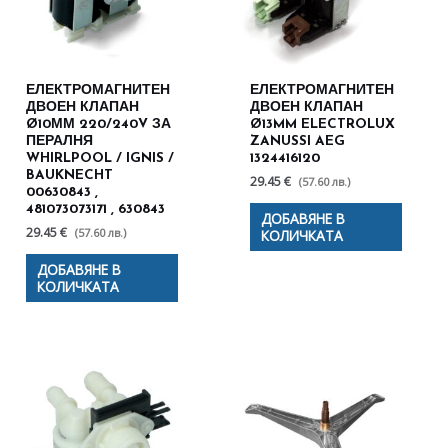
ЕЛЕКТРОМАГНИТЕН
ЕЛЕКТРОМАГНИТЕН
ДВОЕН КЛАПАН
ДВОЕН КЛАПАН
Ø10ММ 220/240V ЗА
Ø13MM ELECTROLUX
ПЕРАЛНЯ
ZANUSSI AEG
WHIRLPOOL / IGNIS /
1324416120
BAUKNECHT
29.45 €
(57.60 лв.)
00630843 ,
481073073171 , 630843
ДОБАВЯНЕ В
29.45 €
(57.60 лв.)
КОЛИЧКАТА
ДОБАВЯНЕ В
КОЛИЧКАТА