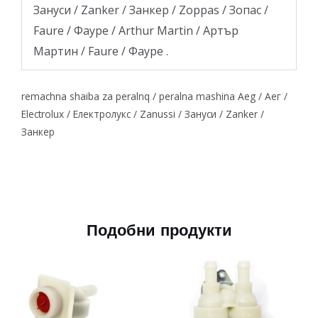
Зануси / Zanker / Занкер / Zoppas / Зопас /
Faure / Фауре / Arthur Martin / Артър
Мартин / Faure / Фауре .
remachna shaiba za peralnq / peralna mashina Aeg / Аег /
Electrolux / Електролукс / Zanussi / Зануси / Zanker /
Занкер
Подобни продукти