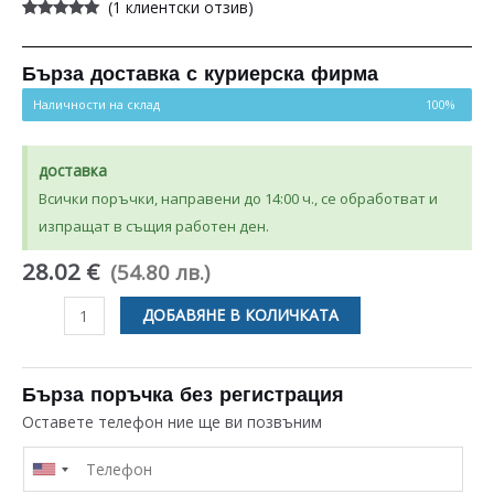
(
1
клиентски отзив)
Оценен
1
5.00
от 5,
базирано на
потребителски
Бърза доставка с куриерска фирма
оценки
Наличности на склад
100%
доставка
Всички поръчки, направени до 14:00 ч., се обработват и
изпращат в същия работен ден.
28.02 €
(54.80 лв.)
количество
ДОБАВЯНЕ В КОЛИЧКАТА
за
РЕМЪЧНА
ШАЙБА
Бърза поръчка без регистрация
ЗА
Оставете телефон ние ще ви позвъним
ПЕРАЛНЯ
ELECTROLUX