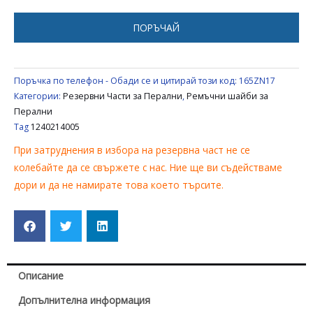
ZANUSSI
AEG
ПОРЪЧАЙ
1240214005
Поръчка по телефон - Обади се и цитирай този код:
165ZN17
Категории:
Резервни Части за Перални
,
Ремъчни шайби за
Перални
Tag
1240214005
При затруднения в избора на резервна част не се
колебайте да се свържете с нас. Ние ще ви съдействаме
дори и да не намирате това което търсите.
Описание
Допълнителна информация