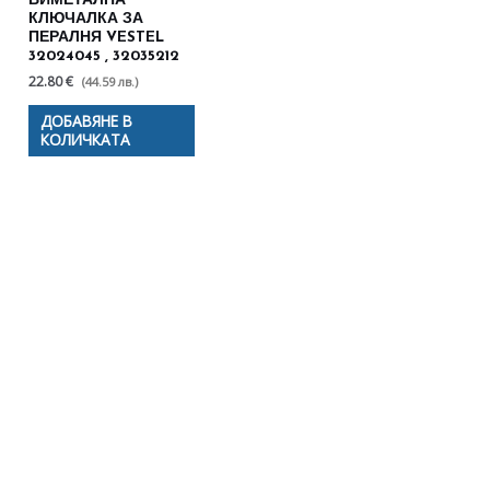
БИМЕТАЛНА
КЛЮЧАЛКА ЗА
ПЕРАЛНЯ VESTEL
32024045 , 32035212
22.80 €
(44.59 лв.)
ДОБАВЯНЕ В
КОЛИЧКАТА
Полезни съвети - Често
срещани проблеми
Посетете страницата с полезни съвети за да
научите повече.
Щракнете тук