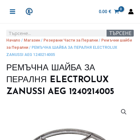
Skip
MAIN
to
0.00
€
MENU
content
ТЪРСЕНЕ
Search
Начало
/
Магазин
/
Резервни Части за Перални
/
Ремъчни шайби
за Перални
/ РЕМЪЧНА ШАЙБА ЗА ПЕРАЛНЯ ELECTROLUX
ZANUSSI AEG 1240214005
РЕМЪЧНА ШАЙБА ЗА
ПЕРАЛНЯ ELECTROLUX
ZANUSSI AEG 1240214005