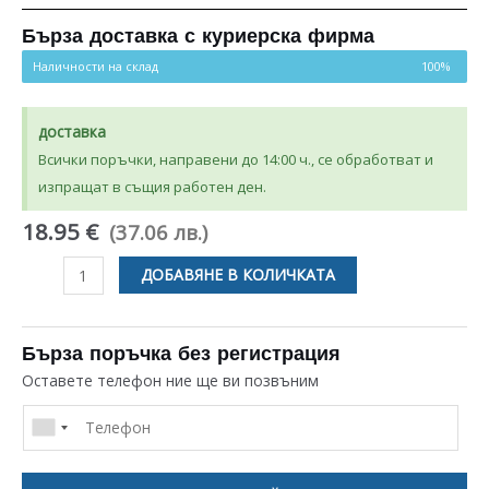
Бърза доставка с куриерска фирма
Наличности на склад
100%
доставка
Всички поръчки, направени до 14:00 ч., се обработват и
изпращат в същия работен ден.
18.95 €
(37.06 лв.)
количество
ДОБАВЯНЕ В КОЛИЧКАТА
за
КАПАК
ЗА
Бърза поръчка без регистрация
ФИЛТЪР
Оставете телефон ние ще ви позвъним
ЗА
ПОМПA
НА
НА