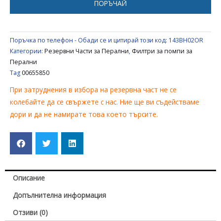
ПОРЪЧАЙ
ПЕРАЛНЯ
BOSCH
/
Поръчка по телефон - Обади се и цитирай този код:
143BH02OR
SIEMENS
Категории:
Резервни Части за Перални
,
Филтри за помпи за
/
Перални
Tag
00655850
BALAY
00655850
При затруднения в избора на резервна част не се
колебайте да се свържете с нас. Ние ще ви съдействаме
дори и да не намирате това което търсите.
Описание
Допълнителна информация
Отзиви (0)