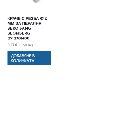
КРАЧЕ С РЕЗБА Ф10
ММ ЗА ПЕРАЛНЯ
BEKO SANG
BLOMBERG
2912701400
3.37 €
(6.59 лв.)
ДОБАВЯНЕ В
КОЛИЧКАТА
Полезни съвети - Често
срещани проблеми
Посетете страницата с полезни съвети за да
научите повече.