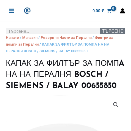
Skip
MAIN
to
0.00
€
MENU
content
ТЪРСЕНЕ
Search
Начало
/
Магазин
/
Резервни Части за Перални
/
Филтри за
помпи за Перални
/ КАПАК ЗА ФИЛТЪР ЗА ПОМПA НА НА
ПЕРАЛНЯ BOSCH / SIEMENS / BALAY 00655850
КАПАК ЗА ФИЛТЪР ЗА ПОМПA
НА НА ПЕРАЛНЯ BOSCH /
SIEMENS / BALAY 00655850