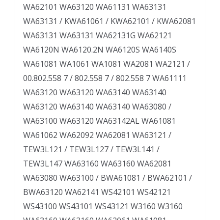
WA62101 WA63120 WA61131 WA63131
WA63131 / KWA61061 / KWA62101 / KWA62081
WA63131 WA63131 WA62131­G WA62121
WA6120N WA6120.2N WA6120S WA6140S
WA61081 WA1061 WA1081 WA2081 WA2121 /
00.802.558 7 / 802.558 7 / 802.558 7 WA61111
WA63120 WA63120 WA63140 WA63140
WA63120 WA63140 WA63140 WA63080 /
WA63100 WA63120 WA63142AL WA61081
WA61062 WA62092 WA62081 WA63121 /
TEW3L121 / TEW3L127 / TEW3L141 /
TEW3L147 WA63160 WA63160 WA62081
WA63080 WA63100 / BWA61081 / BWA62101 /
BWA63120 WA62141 WS42101 WS42121
WS43100 WS43101 WS43121 W3160 W3160