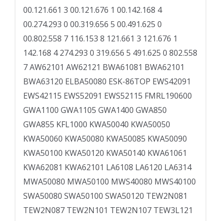
00.121.661 3 00.121.676 1 00.142.168 4
00.274.293 0 00.319.656 5 00.491.625 0
00.802.558 7 116.153 8 121.661 3 121.676 1
142.168 4 274.293 0 319.656 5 491.625 0 802.558
7 AW62101 AW62121 BWA61081 BWA62101
BWA63120 ELBA50080 ESK-86TOP EWS42091
EWS42115 EWS52091 EWS52115 FMRL190600
GWA1100 GWA1105 GWA1400 GWA850
GWA855 KFL1000 KWA50040 KWA50050
KWA50060 KWA50080 KWA50085 KWA50090
KWA50100 KWA50120 KWA50140 KWA61061
KWA62081 KWA62101 LA6108 LA6120 LA6314
MWA50080 MWA50100 MWS40080 MWS40100
SWA50080 SWA50100 SWA50120 TEW2N081
TEW2N087 TEW2N101 TEW2N107 TEW3L121