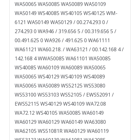
WA50065 WA50085 WA50089 WA50109
WA50149 WS40085 WS40105 WS40125 WM­
6121 WA50149 WA50129 / 00.274.293 0 /
274.293 0 WA946 / 319.656 5 / 00.319.656 5 /
00.491.625 0 WA926 / 491.625 0 WA61111
WA61121 WA60.218. / WA63121 / 00.142.168 4 /
142.168 4 WWA50085 WA61101 WA50085
WS40085 WA60109 WA60089 WA50065
WA50065 WS40129 WS40109 WS40089
WA50065 WA50089 WS52125 WS53080
WS53100 WS53103 WS52105 / EWS52091 /
EWS52115 WS40129 WS40109 WA72.08
WA72.12 WS40105 WA50085 WA60149
WA60129 WA60129 WA60149 WA63080
WA62105 WS51081R WA60129 WA60119
WS53123 WA60139 WA61081 WA62085