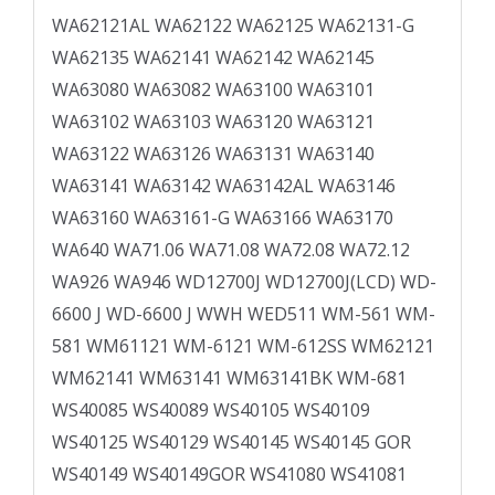
WA62121AL WA62122 WA62125 WA62131-G
WA62135 WA62141 WA62142 WA62145
WA63080 WA63082 WA63100 WA63101
WA63102 WA63103 WA63120 WA63121
WA63122 WA63126 WA63131 WA63140
WA63141 WA63142 WA63142AL WA63146
WA63160 WA63161-G WA63166 WA63170
WA640 WA71.06 WA71.08 WA72.08 WA72.12
WA926 WA946 WD12700J WD12700J(LCD) WD-
6600 J WD-6600 J WWH WED511 WM-561 WM-
581 WM61121 WM-6121 WM-612SS WM62121
WM62141 WM63141 WM63141BK WM-681
WS40085 WS40089 WS40105 WS40109
WS40125 WS40129 WS40145 WS40145 GOR
WS40149 WS40149GOR WS41080 WS41081