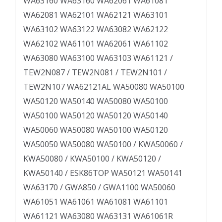
WA63160 WA63160 WA62061 WA61081
WA62081 WA62101 WA62121 WA63101
WA63102 WA63122 WA63082 WA62122
WA62102 WA61101 WA62061 WA61102
WA63080 WA63100 WA63103 WA61121 /
TEW2N087 / TEW2N081 / TEW2N101 /
TEW2N107 WA62121AL WA50080 WA50100
WA50120 WA50140 WA50080 WA50100
WA50100 WA50120 WA50120 WA50140
WA50060 WA50080 WA50100 WA50120
WA50050 WA50080 WA50100 / KWA50060 /
KWA50080 / KWA50100 / KWA50120 /
KWA50140 / ESK­86TOP WA50121 WA50141
WA63170 / GWA850 / GWA1100 WA50060
WA61051 WA61061 WA61081 WA61101
WA61121 WA63080 WA63131 WA61061R