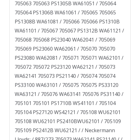
705063 705063 PS1305B WA61051 / 705064
705064 PS1306B WA61061 / 705065 705065
PS1308B WA61081 / 705066 705066 PS1310B
WA61101 / 705067 705067 PS1312B WA61121 /
705068 705068 PS23040 WA62041 / 705069
705069 PS23060 WA62061 / 705070 705070
PS23080 WA62081 / 705071 705071 WA62101 /
705072 705072 PS23120 WA62121 / 705073
WA62141 705073 PS21140 / 705074 705074
PS33100 WA63101 / 705075 705075 PS33120
WA63121 / 705076 WA63141 705076 PS31140 /
705101 705101 PS1710B WS41101 / 705104
705104 PS27120 WS42121 / 705108 WU62101
705108 WU62101 PS2410BWU62101 / 705109
705109 PS2412B WU62121 / / Neckermann
Lloyds: / 887/273 705073 WA62141 PS21140 / /