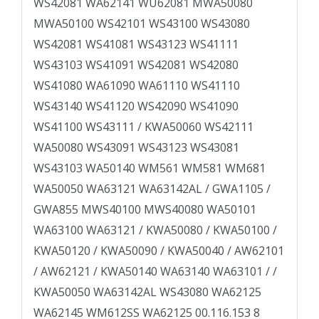
WS42081 WA62141 WU62081 MWA50080
MWA50100 WS42101 WS43100 WS43080
WS42081 WS41081 WS43123 WS41111
WS43103 WS41091 WS42081 WS42080
WS41080 WA61090 WA61110 WS41110
WS43140 WS41120 WS42090 WS41090
WS41100 WS43111 / KWA50060 WS42111
WA50080 WS43091 WS43123 WS43081
WS43103 WA50140 WM­561 WM­581 WM­681
WA50050 WA63121 WA63142AL / GWA1105 /
GWA855 MWS40100 MWS40080 WA50101
WA63100 WA63121 / KWA50080 / KWA50100 /
KWA50120 / KWA50090 / KWA50040 / AW62101
/ AW62121 / KWA50140 WA63140 WA63101 / /
KWA50050 WA63142AL WS43080 WA62125
WA62145 WM­612SS WA62125 00.116.153 8