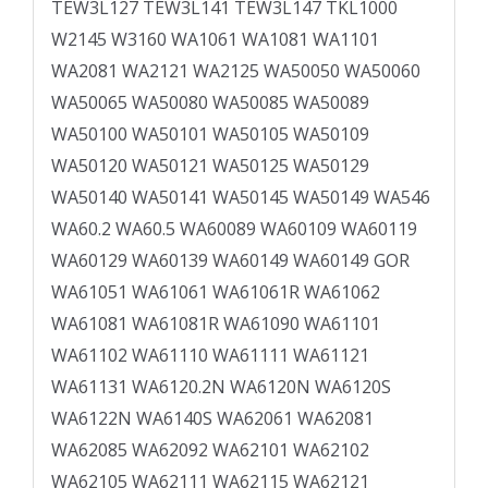
TEW3L127 TEW3L141 TEW3L147 TKL1000
W2145 W3160 WA1061 WA1081 WA1101
WA2081 WA2121 WA2125 WA50050 WA50060
WA50065 WA50080 WA50085 WA50089
WA50100 WA50101 WA50105 WA50109
WA50120 WA50121 WA50125 WA50129
WA50140 WA50141 WA50145 WA50149 WA546
WA60.2 WA60.5 WA60089 WA60109 WA60119
WA60129 WA60139 WA60149 WA60149 GOR
WA61051 WA61061 WA61061R WA61062
WA61081 WA61081R WA61090 WA61101
WA61102 WA61110 WA61111 WA61121
WA61131 WA6120.2N WA6120N WA6120S
WA6122N WA6140S WA62061 WA62081
WA62085 WA62092 WA62101 WA62102
WA62105 WA62111 WA62115 WA62121