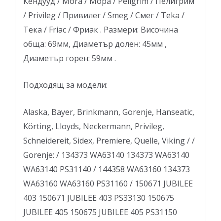
Кендууд / Mora / Мора / Peligrim / Пелигрим
/ Privileg / Привилег / Smeg / Смег / Teka /
Тека / Friac / Фриак . Размери: Височина
обща: 69мм, Диаметър долен: 45мм ,
Диаметър горен: 59мм .
Подходящ за модели:
Alaska, Bayer, Brinkmann, Gorenje, Hanseatic,
Körting, Lloyds, Neckermann, Privileg,
Schneidereit, Sidex, Premiere, Quelle, Viking / /
Gorenje: / 134373 WA63140 134373 WA63140
WA63140 PS31140 / 144358 WA63160 134373
WA63160 WA63160 PS31160 / 150671 JUBILEE
403 150671 JUBILEE 403 PS33130 150675
JUBILEE 405 150675 JUBILEE 405 PS31150