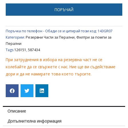
GORENJE
/
ПОРЪЧАЙ
KORTING
126151
,
Поръчка по телефон - Обади се и цитирай този код:
143GR07
587434
Категории:
Резервни Части за Перални
,
Филтри за помпи за
Перални
Tags
126151
,
587434
При затруднения в избора на резервна част не се
колебайте да се свържете с нас. Ние ще ви съдействаме
дори и да не намирате това което търсите.
Описание
Допълнителна информация