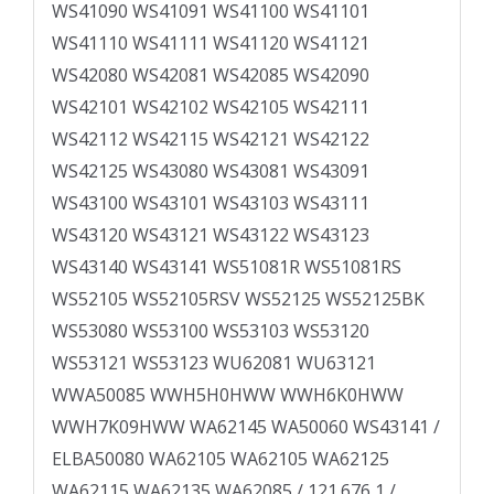
WS41090 WS41091 WS41100 WS41101
WS41110 WS41111 WS41120 WS41121
WS42080 WS42081 WS42085 WS42090
WS42101 WS42102 WS42105 WS42111
WS42112 WS42115 WS42121 WS42122
WS42125 WS43080 WS43081 WS43091
WS43100 WS43101 WS43103 WS43111
WS43120 WS43121 WS43122 WS43123
WS43140 WS43141 WS51081R WS51081RS
WS52105 WS52105RSV WS52125 WS52125BK
WS53080 WS53100 WS53103 WS53120
WS53121 WS53123 WU62081 WU63121
WWA50085 WWH5H0HWW WWH6K0HWW
WWH7K09HWW WA62145 WA50060 WS43141 /
ELBA50080 WA62105 WA62105 WA62125
WA62115 WA62135 WA62085 / 121.676 1 /