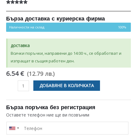
Оценен
2
5.00
от 5,
базирано на
Бърза доставка с куриерска фирма
потребителски
оценки
Наличности на склад
100%
доставка
Всички поръчки, направени до 14:00 ч., се обработват и
изпращат в същия работен ден.
6.54 €
(12.79 лв.)
количество
ДОБАВЯНЕ В КОЛИЧКАТА
за
ФИЛТЪР
ЗА
Бърза поръчка без регистрация
ПОМПА
Оставете телефон ние ще ви позвъним
ЗА
ПЕРАЛНЯ