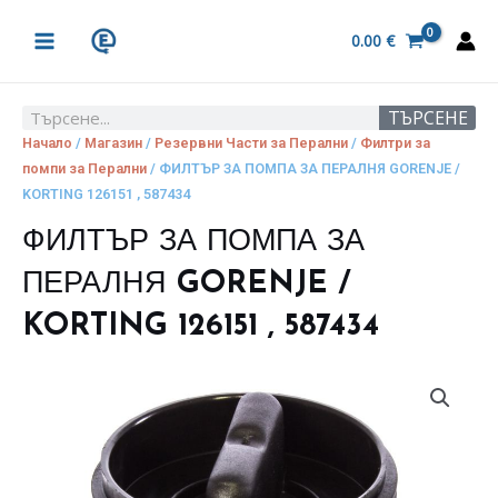
Skip
MAIN
to
0.00
€
MENU
content
ТЪРСЕНЕ
Search
Начало
/
Магазин
/
Резервни Части за Перални
/
Филтри за
помпи за Перални
/ ФИЛТЪР ЗА ПОМПА ЗА ПЕРАЛНЯ GORENJE /
KORTING 126151 , 587434
ФИЛТЪР ЗА ПОМПА ЗА
ПЕРАЛНЯ GORENJE /
KORTING 126151 , 587434