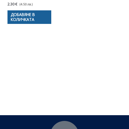
2.30 €
(4.50 лв.)
ДОБАВЯНЕ В
КОЛИЧКАТА
Полезни съвети - Често
срещани проблеми
Посетете страницата с полезни съвети за да
научите повече.
Щракнете тук