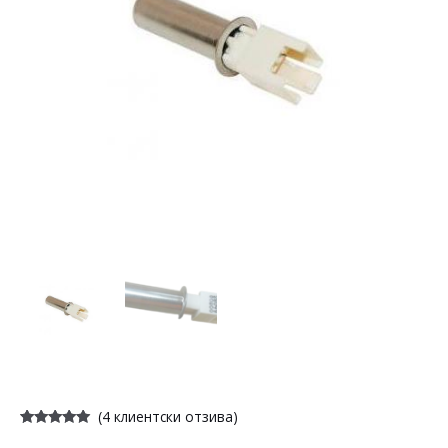
(
4
клиентски отзива)
Оценен
4