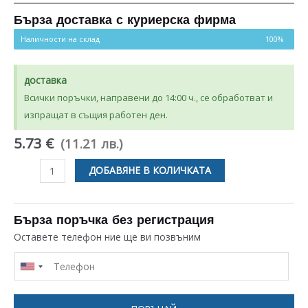
5.00
от 5,
базирано на
потребителски
Бърза доставка с куриерска фирма
оценки
Наличности на склад
100%
доставка
Всички поръчки, направени до 14:00 ч., се обработват и
изпращат в същия работен ден.
5.73 €
(11.21 лв.)
количество
ДОБАВЯНЕ В КОЛИЧКАТА
за
NTC
ЗА
Бърза поръчка без регистрация
ПЕРАЛНЯ
Оставете телефон ние ще ви позвъним
BEKO
SANG
2806720200