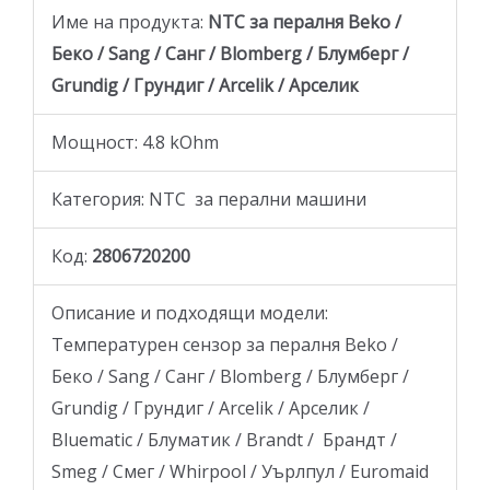
Име на продукта:
NTC за пералня Beko /
Беко / Sang / Санг / Blomberg / Блумберг /
Grundig / Грундиг / Arcelik / Арселик
Мощност: 4.8 kOhm
Категория: NTC за перални машини
Код:
2806720200
Описание и подходящи модели:
Температурен сензор за пералня Beko /
Беко / Sang / Санг / Blomberg / Блумберг /
Grundig / Грундиг / Arcelik / Арселик /
Bluematic / Блуматик / Brandt / Брандт /
Smeg / Смег / Whirpool / Уърлпул / Euromaid