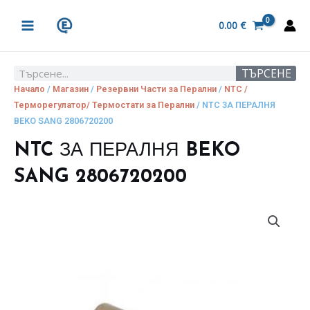
Skip
MAIN
to
0.00
€
MENU
content
ТЪРСЕНЕ
Search
Начало
/
Магазин
/
Резервни Части за Перални
/
NTC /
Терморегулатор/ Термостати за Перални
/ NTC ЗА ПЕРАЛНЯ
BEKO SANG 2806720200
NTC ЗА ПЕРАЛНЯ BEKO
SANG 2806720200