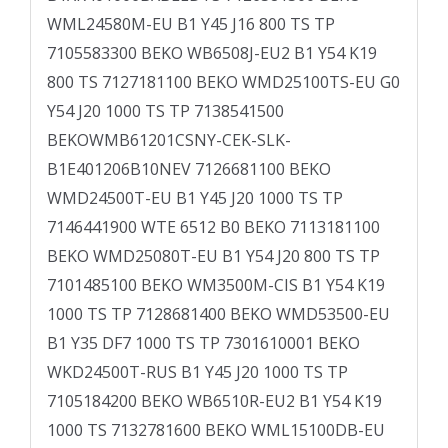
WML24580M-EU B1 Y45 J16 800 TS TP
7105583300 BEKO WB6508J-EU2 B1 Y54 K19
800 TS 7127181100 BEKO WMD25100TS-EU G0
Y54 J20 1000 TS TP 7138541500
BEKOWMB61201CSNY-CEK-SLK-
B1E401206B10NEV 7126681100 BEKO
WMD24500T-EU B1 Y45 J20 1000 TS TP
7146441900 WTE 6512 B0 BEKO 7113181100
BEKO WMD25080T-EU B1 Y54 J20 800 TS TP
7101485100 BEKO WM3500M-CIS B1 Y54 K19
1000 TS TP 7128681400 BEKO WMD53500-EU
B1 Y35 DF7 1000 TS TP 7301610001 BEKO
WKD24500T-RUS B1 Y45 J20 1000 TS TP
7105184200 BEKO WB6510R-EU2 B1 Y54 K19
1000 TS 7132781600 BEKO WML15100DB-EU