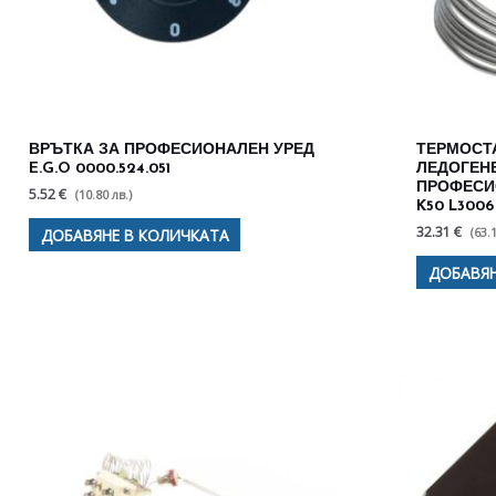
ВРЪТКА ЗА ПРОФЕСИОНАЛЕН УРЕД
ТЕРМОСТА
E.G.O 0000.524.051
ЛЕДОГЕН
ПРОФЕСИ
5.52 €
(10.80 лв.)
K50 L3006
32.31 €
(63.
ДОБАВЯНЕ В КОЛИЧКАТА
ДОБАВЯН