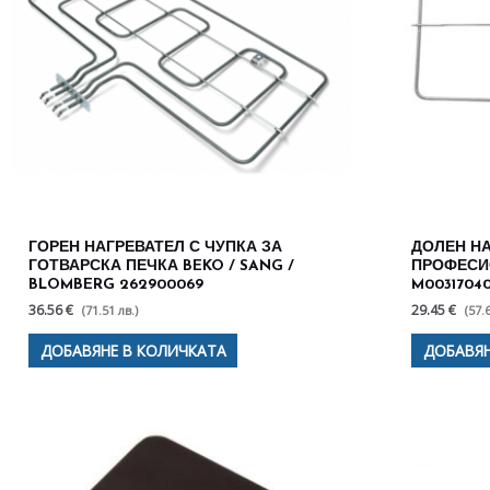
ГОРЕН НАГРЕВАТЕЛ С ЧУПКА ЗА
ДОЛЕН НА
ГОТВАРСКА ПЕЧКА BEKO / SANG /
ПРОФЕСИ
BLOMBERG 262900069
M0031704
36.56 €
29.45 €
(71.51 лв.)
(57.
ДОБАВЯНЕ В КОЛИЧКАТА
ДОБАВЯН