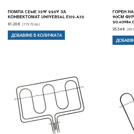
ПОМПА CEME 32W 220V ЗА
ГОРЕН НА
КОНВЕКТОМАТ UNIVERSAL E512-A32
90СМ ФУР
20.40984.
61.20 €
(119.70 лв.)
35.54 €
(69.
ДОБАВЯНЕ В КОЛИЧКАТА
ДОБАВЯН