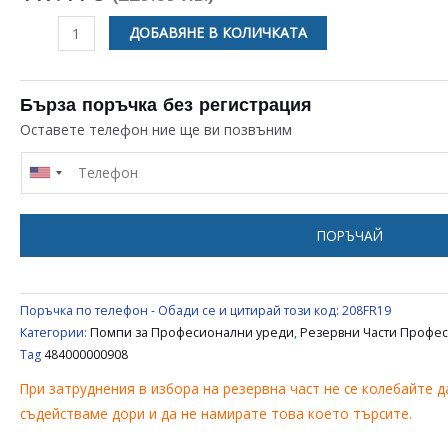
количество
ДОБАВЯНЕ В КОЛИЧКАТА
за
ПОМПА
КОМПЛЕКТ
Бърза поръчка без регистрация
ЗА
Оставете телефон ние ще ви позвъним
ЛЕДОГЕНЕРЕАТОР
/
МАШИНА
ЗА
ПОРЪЧАЙ
ЛЕД
WHIRLPOOL
484000000908
Поръчка по телефон - Обади се и цитирай този код:
208FR19
Категории:
Помпи за Професионални уреди
,
Резервни Части Профе
Tag
484000000908
При затруднения в избора на резервна част не се колебайте да
съдействаме дори и да не намирате това което търсите.