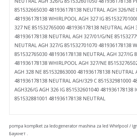
NEUTRAL AGH 326/G 851532601050 481936178138 P
851532665030 481936178138 NEUTRAL AGH 326/NE 
481936178138 WHIRLPOOL AGH 327 IG 85153270100
327 NE 851532765000 481936178138 NEUTRAL AGH 
481936178138 NEUTRAL AGH 327/01/G/NE 85153277
NEUTRAL AGH 327/G 851532701070 481936178138 
851532765030 481936178138 NEUTRAL AGH 327/IG 
481936178138 WHIRLPOOL AGH 327/NE 8515327650
AGH 328 NE 851532863000 481936178138 NEUTRAL 
481936178138 NEUTRAL AGH/329 C 851532981000 
AGH326/G AGH 326 IG 851532601040 481936178138 
851532881001 481936178138 NEUTRAL
pompa komplket za ledogenerator mashina za led Whirlpool / Ign
Баукнет .