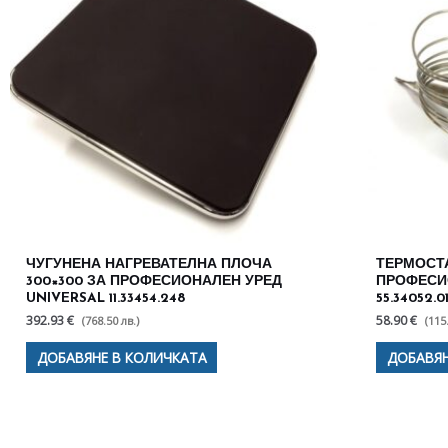
ЧУГУНЕНА НАГРЕВАТЕЛНА ПЛОЧА
ТЕРМОСТА
300×300 ЗА ПРОФЕСИОНАЛЕН УРЕД
ПРОФЕСИ
UNIVERSAL 11.33454.248
55.34052.0
392.93 €
58.90 €
(768.50 лв.)
(115
ДОБАВЯНЕ В КОЛИЧКАТА
ДОБАВЯН