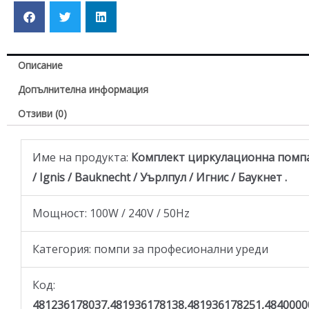
Описание
Допълнителна информация
Отзиви (0)
Име на продукта:
Комплект циркулационна помпа 
/ Ignis / Bauknecht / Уърлпул / Игнис / Баукнет .
Moщност: 100W / 240V / 50Hz
Категория: помпи за професионални уреди
Код:
481236178037,481936178138,481936178251,4840000