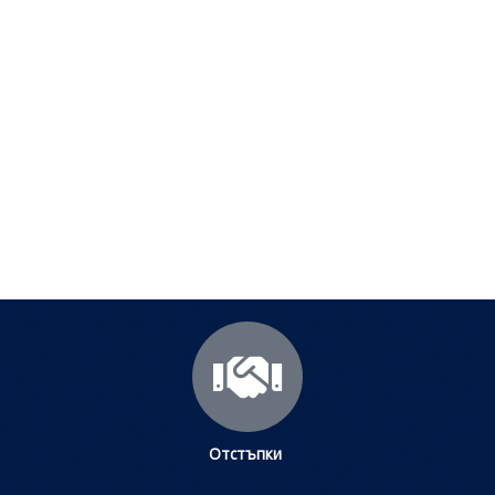
Полезни съвети - Често
срещани проблеми
Посетете страницата с полезни съвети за да
научите повече.
Щракнете тук
Отстъпки