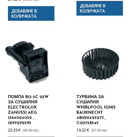
ДОБАВЯНЕ В
ДОБАВЯНЕ В
КОЛИЧКАТА
КОЛИЧКАТА
ПОМПА B13-5C 25W
ТУРБИНА ЗА
ЗА СУШИЛНЯ
СУШИЛНЯ
ELECTROLUX
WHIRLPOOL IGNIS
ZANUSSI AEG
BAUKNECHT
1364024032 ,
481010425277 ,
0197292595
C00738545
22.29 €
19.22 €
(43.60 лв.)
(37.59 лв.)