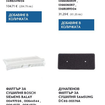
3486349404
1366060109 ,
1366060117 ,
104.71 €
(204.79 лв.)
1368089304
31.29 €
(61.20 лв.)
ДОБАВЯНЕ В
КОЛИЧКАТА
ДОБАВЯНЕ В
КОЛИЧКАТА
ФИЛТЪР ЗА
ДУНАПЕНОВ
СУШИЛНЯ BOSCH
ФИЛТЪР ЗА
SIEMENS BALAY
СУШИЛНЯ SAMSUNG
00497526 , 00644544 ,
DC62-00376A