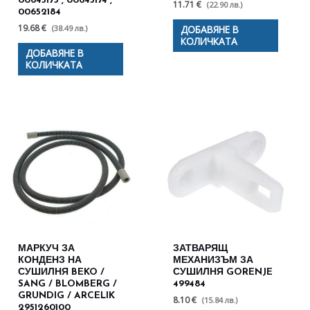
00645173 , 00645174 ,
11.71 €
(22.90 лв.)
00652184
19.68 €
(38.49 лв.)
ДОБАВЯНЕ В
КОЛИЧКАТА
ДОБАВЯНЕ В
КОЛИЧКАТА
МАРКУЧ ЗА
ЗАТВАРЯЩ
КОНДЕНЗ НА
МЕХАНИЗЪМ ЗА
СУШИЛНЯ BEKO /
СУШИЛНЯ GORENJE
SANG / BLOMBERG /
499484
GRUNDIG / ARCELIK
8.10 €
(15.84 лв.)
2951260100