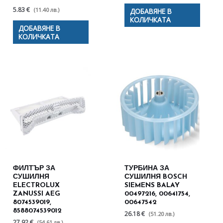
5.83 €
(11.40 лв.)
ДОБАВЯНЕ В
КОЛИЧКАТА
ДОБАВЯНЕ В
КОЛИЧКАТА
ФИЛТЪР ЗА
ТУРБИНА ЗА
СУШИЛНЯ
СУШИЛНЯ BOSCH
ELECTROLUX
SIEMENS BALAY
ZANUSSI AEG
00497216, 00641754,
8074539019,
00647542
8588074539012
26.18 €
(51.20 лв.)
27.92 €
(54.61 лв.)