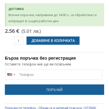
доставка
Всички поръчки, направени до 14:00 ч., се обработват и
изпращат в същия работен ден.
2.56 €
(5.01 лв.)
количество
ДОБАВЯНЕ В КОЛИЧКАТА
за
ОСНОВА
ЗА
Бърза поръчка без регистрация
СУШИЛНЯ
Оставете телефон ние ще ви позвъним
ELECTROLUX
ZANUSSI
AEG
1366023016
ПОРЪЧАЙ
,
0090074187
Поръчка по телефон - Обади се и цитирай този код:
137ZN00