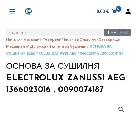
Skip
MAIN
to
0.00
€
MENU
content
ТЪРСЕНЕ
Search
Начало
/
Магазин
/
Резервни Части за Сушилни
/
Затварящи
Механизми/ Дръжки /Палчета за Сушилни
/ ОСНОВА ЗА
СУШИЛНЯ ELECTROLUX ZANUSSI AEG 1366023016 , 0090074187
ОСНОВА ЗА СУШИЛНЯ
ELECTROLUX ZANUSSI AEG
1366023016 , 0090074187