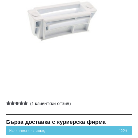
(
1
клиентски отзив)
Оценен
1
5.00
от 5,
базирано на
потребителски
Бърза доставка с куриерска фирма
оценки
Наличности на склад
100%