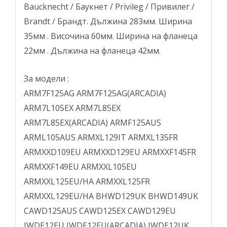
Baucknecht / Баукнет / Privileg / Привилег /
Brandt / Брандт. Дължина 283мм. Ширина
35мм . Височина 60мм. Ширина на фланеца
22мм . Дължина на фланеца 42мм.
За модели :
ARM7F125AG ARM7F125AG(ARCADIA)
ARM7L105EX ARM7L85EX
ARM7L85EX(ARCADIA) ARMF125AUS
ARML105AUS ARMXL129IT ARMXL135FR
ARMXXD109EU ARMXXD129EU ARMXXF145FR
ARMXXF149EU ARMXXL105EU
ARMXXL125EU/HA ARMXXL125FR
ARMXXL129EU/HA BHWD129UK BHWD149UK
CAWD125AUS CAWD125EX CAWD129EU
IWDE12EU IWDE12EU(ARCADIA) IWDE12UK