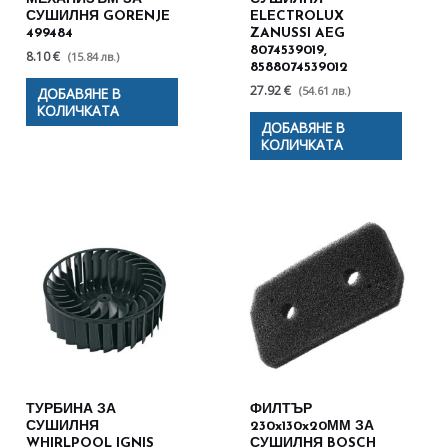
СУШИЛНЯ GORENJE
ELECTROLUX
499484
ZANUSSI AEG
8074539019,
8.10 €
(15.84 лв.)
8588074539012
27.92 €
(54.61 лв.)
ДОБАВЯНЕ В
КОЛИЧКАТА
ДОБАВЯНЕ В
КОЛИЧКАТА
ТУРБИНА ЗА
ФИЛТЪР
СУШИЛНЯ
230x130x20ММ ЗА
WHIRLPOOL IGNIS
СУШИЛНЯ BOSCH