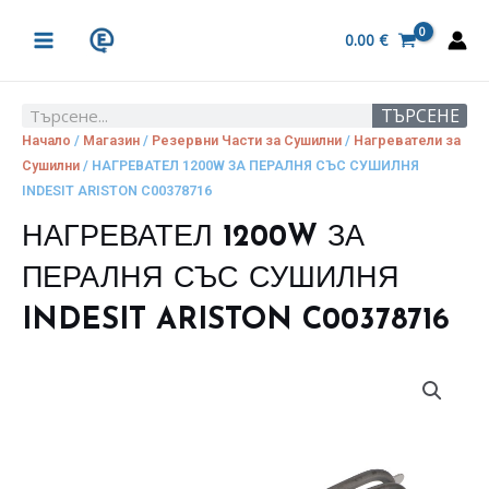
Skip
MAIN
to
0.00
€
MENU
content
ТЪРСЕНЕ
Search
Начало
/
Магазин
/
Резервни Части за Сушилни
/
Нагреватели за
Сушилни
/ НАГРЕВАТЕЛ 1200W ЗА ПЕРАЛНЯ СЪС СУШИЛНЯ
INDESIT ARISTON C00378716
НАГРЕВАТЕЛ 1200W ЗА
ПЕРАЛНЯ СЪС СУШИЛНЯ
INDESIT ARISTON C00378716