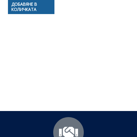
ДОБАВЯНЕ В
КОЛИЧКАТА
Полезни съвети - Често
срещани проблеми
Посетете страницата с полезни съвети за да
научите повече.
Щракнете тук