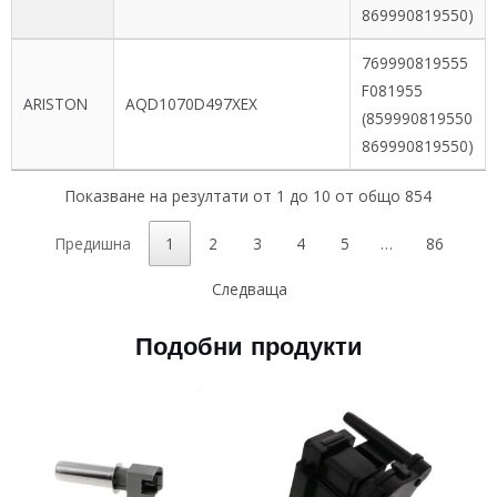
869990819550)
769990819555
F081955
ARISTON
AQD1070D497XEX
(859990819550
869990819550)
Показване на резултати от 1 до 10 от общо 854
Предишна
1
2
3
4
5
…
86
Следваща
Подобни продукти