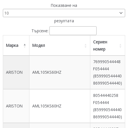
Показване на
резултата
Търсене:
Сериен
Марка
Модел
номер
769990544448
F054444
ARISTON
AML105KS60HZ
(859990544440
869990544440)
80544440258
F054444
ARISTON
AML105KS60HZ
(859990544440
869990544440)