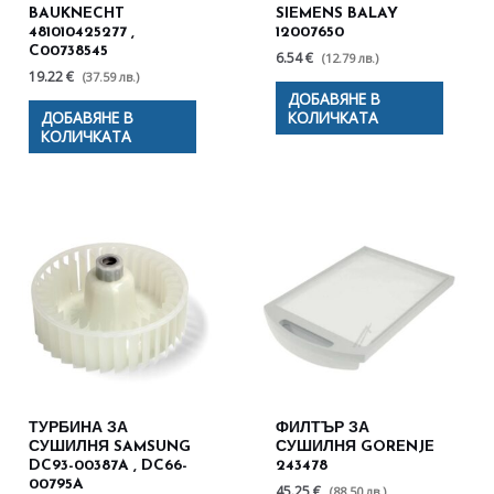
BAUKNECHT
SIEMENS BALAY
481010425277 ,
12007650
C00738545
6.54 €
(12.79 лв.)
19.22 €
(37.59 лв.)
ДОБАВЯНЕ В
ДОБАВЯНЕ В
КОЛИЧКАТА
КОЛИЧКАТА
ТУРБИНА ЗА
ФИЛТЪР ЗА
СУШИЛНЯ SAMSUNG
СУШИЛНЯ GORENJE
DC93-00387A , DC66-
243478
00795A
45.25 €
(88.50 лв.)