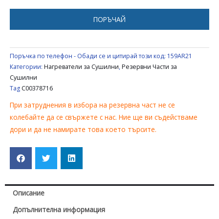
СУШИЛНЯ
INDESIT
ПОРЪЧАЙ
ARISTON
C00378716
Поръчка по телефон - Обади се и цитирай този код:
159AR21
Категории:
Нагреватели за Сушилни
,
Резервни Части за
Сушилни
Tag
C00378716
При затруднения в избора на резервна част не се
колебайте да се свържете с нас. Ние ще ви съдействаме
дори и да не намирате това което търсите.
Описание
Допълнителна информация