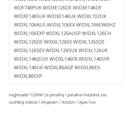
WDF740PUK WIDXE126DE WIDXE146DE
WIDXE146SUK WIDXE146UK WIDXL102UK
WIDXL106AUS WIDXL106EX WIDXL106EX60HZ
WIDXL106EXP WIDXL126AUSP WIDXL126CH
WIDXL126DE WIDXL126EX WIDXL126SDE
WIDXL126SEX WIDXL126SUK WIDXL126UK
WIDXL146(EU)Y WIDXL146FR WIDXL146SFR
WIDXL146UK WIDXL86AGP WIDXL86EX
WIDXL86EXP
nagrevatel 1200W za peralnq / peralna mashina sas
sushilnq Indesit / Индезит / Ariston / Аристон