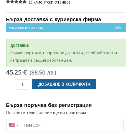
(
3
клиентски отзива)
Оценен
3
5.00
от 5,
базирано на
потребителски
Бърза доставка с куриерска фирма
оценки
Наличности на склад
100%
доставка
Всички поръчки, направени до 14:00 ч., се обработват и
изпращат в същия работен ден.
45.25 €
(88.50 лв.)
количество
ДОБАВЯНЕ В КОЛИЧКАТА
за
НАГРЕВАТЕЛ
1200W
Бърза поръчка без регистрация
ЗА
Оставете телефон ние ще ви позвъним
ПЕРАЛНЯ
СЪС