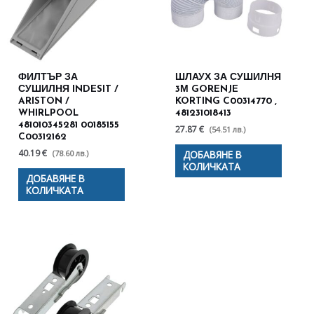
ФИЛТЪР ЗА
ШЛАУХ ЗА СУШИЛНЯ
СУШИЛНЯ INDESIT /
3М GORENJE
ARISTON /
KORTING C00314770 ,
WHIRLPOOL
481231018413
481010345281 00185155
27.87 €
(54.51 лв.)
C00312162
40.19 €
(78.60 лв.)
ДОБАВЯНЕ В
КОЛИЧКАТА
ДОБАВЯНЕ В
КОЛИЧКАТА