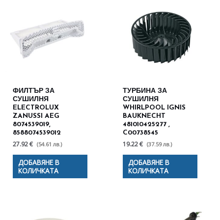
ФИЛТЪР ЗА
ТУРБИНА ЗА
СУШИЛНЯ
СУШИЛНЯ
ELECTROLUX
WHIRLPOOL IGNIS
ZANUSSI AEG
BAUKNECHT
8074539019,
481010425277 ,
8588074539012
C00738545
27.92 €
19.22 €
(54.61 лв.)
(37.59 лв.)
ДОБАВЯНЕ В
ДОБАВЯНЕ В
КОЛИЧКАТА
КОЛИЧКАТА