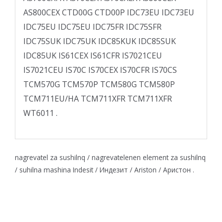
AS800CEX CTD00G CTD00P IDC73EU IDC73EU
IDC75EU IDC75EU IDC75FR IDC75SFR
IDC75SUK IDC75UK IDC85KUK IDC85SUK
IDC85UK IS61CEX IS61CFR IS7021CEU
IS7021CEU IS70C IS70CEX IS70CFR IS70CS
TCM570G TCM570P TCM580G TCM580P
TCM711EU/HA TCM711XFR TCM711XFR
WT6011 .
nagrevatel za sushilnq / nagrevatelenen element za sushilnq
/ suhilna mashina Indesit / Индезит / Ariston / Аристон .