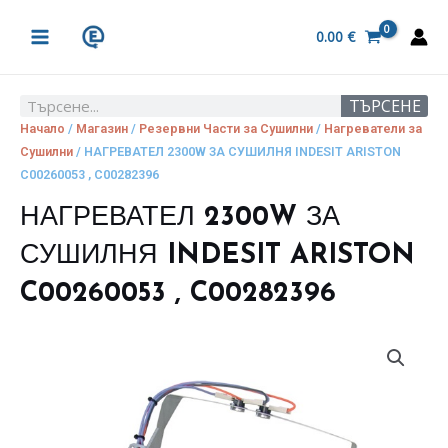
Skip
MAIN
to
0.00
€
MENU
content
ТЪРСЕНЕ
Search
Начало
/
Магазин
/
Резервни Части за Сушилни
/
Нагреватели за
Сушилни
/ НАГРЕВАТЕЛ 2300W ЗА СУШИЛНЯ INDESIT ARISTON
C00260053 , C00282396
НАГРЕВАТЕЛ 2300W ЗА
СУШИЛНЯ INDESIT ARISTON
C00260053 , C00282396