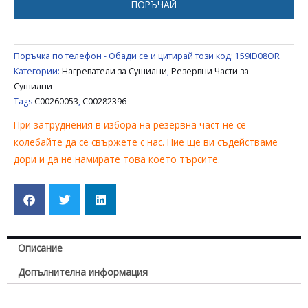
ПОРЪЧАЙ
,
C00282396
Поръчка по телефон - Обади се и цитирай този код:
159ID08OR
Категории:
Нагреватели за Сушилни
,
Резервни Части за
Сушилни
Tags
C00260053
,
C00282396
При затруднения в избора на резервна част не се
колебайте да се свържете с нас. Ние ще ви съдействаме
дори и да не намирате това което търсите.
Описание
Допълнителна информация