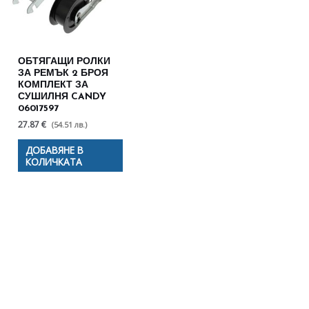
ОБТЯГАЩИ РОЛКИ
ЗА РЕМЪК 2 БРОЯ
КОМПЛЕКТ ЗА
СУШИЛНЯ CANDY
06017597
27.87 €
(54.51 лв.)
ДОБАВЯНЕ В
КОЛИЧКАТА
Полезни съвети - Често
срещани проблеми
Посетете страницата с полезни съвети за да
научите повече.