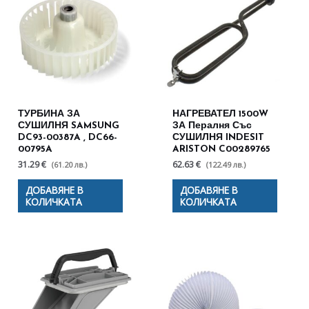
ТУРБИНА ЗА
НАГРЕВАТЕЛ 1500W
СУШИЛНЯ SAMSUNG
ЗА Пералня Със
DC93-00387A , DC66-
СУШИЛНЯ INDESIT
00795A
ARISTON C00289765
31.29 €
62.63 €
(61.20 лв.)
(122.49 лв.)
ДОБАВЯНЕ В
ДОБАВЯНЕ В
КОЛИЧКАТА
КОЛИЧКАТА