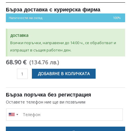
Бърза доставка с куриерска фирма
Наличности на склад
100%
доставка
Всички поръчки, направени до 14:00 ч., се обработват и
изпращат в същия работен ден.
68.90 €
(134.76 лв.)
количество
ДОБАВЯНЕ В КОЛИЧКАТА
за
НАГРЕВАТЕЛ
2300W
Бърза поръчка без регистрация
ЗА
Оставете телефон ние ще ви позвъним
СУШИЛНЯ
INDESIT
ARISTON
C00260053