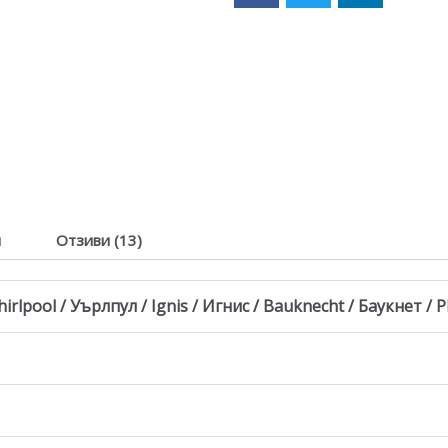
я
Отзиви (13)
lpool / Уърлпул / Ignis / Игнис / Bauknecht / Баукнет / P