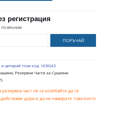
ез регистрация
и позвъним
ПОРЪЧАЙ
 и цитирай този код:
163IG43
машини
,
Резервни Части за Сушилни
35
 резервна част не се колебайте да се
ъдействаме дори и да не намирате това което