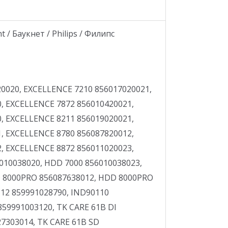
/ Баукнет / Philips / Филипс
, AZI 7000 854070038011, AZI 7000 854070038012, AZI 7000 854070038013, AZI 7000 854070038014, AZI 800 KT 854080065000, AZI 800 KT 854080065001, AZI 800 KT 854080065002, AZI 800 KT 854080065003, AZI 8000 854080038011, AZI 8000 854080038012, AZI 8000 854080038013, DIGX 80110 854020138040, DLDX 70110 854020529040, DLDX 80110 854020329040, DLDX 80111 854020429040, DLDX 80112 854020629040, DLDX 90110 854020129040, DLDX 90111 854020229040, Whirlpool: AWB 615 857501132020, AWB 615 857501132021, AWB 720 857501142020, AWB 720 857501142021, AWB 721 857501214020, AWB 721 857501214021, AWB 777 857501182020, AWB 777 857501182021, AWB 825 857501213021, AWB 866 857501172020, AWB 866 857501172021, AWB 888 857501192020, AWB 888 857501192021, AWC 610 857501122020, AWC 610 857501122021, AWZ 5788 857585812011, AWZ 5788 857585812012, AWZ 5788 857585812013, AWZ 5788 857585812014, AWZ 5888 857501112020, AWZ 5888 857501112021, AWZ 5888 857501112022, AWZ 7100 SL 857502310020, AWZ 7100 SL 857502310021, AWZ 7100 WH 857502210020, AWZ 7100 WH 857502210021, AWZ 7356 857574612011, AWZ 7356 857574612012, AWZ 7456 857500112020, AWZ 7456 857500112021, AWZ 7456 857500112022, AWZ 7456 857500112023, AWZ 7556 857576612011, AWZ 7556 857576612012, AWZ 7556 857576612013, AWZ 7556 857576612014, AWZ 7777 857584712011, AWZ 7777 857584712012, AWZ 7777 857584712013, AWZ 7777 857584712014, AWZ 9777 857584412011, AWZ 9777 857584412012, AWZ 9777 857584412013, AWZ 9777 857584412014, AWZ 9888 857500512020, AWZ 9888 857500512021, AWZ 9888 857500512022, AWZ 9888 857500512023, AWZ8CD/PRO 857500201050, AWZ9788 857585712011, AWZ9788 857585712012, AWZ9788 857585712013, AWZ9788 857585712014, AWZ9CD/PRO 857500101050, AZA 9780 857597810011, AZA 9780 857597820011, AZA 9780 857597820012, AZA 9780 857597826011, AZA 9780 857597829011, AZA 9780 857597829012, AZA 9780 857597830011, AZA 9780 857597831711, AZA9000 857597838011, AZA9000 857597838012, AZA9680 857596829011, AZA9680 857596829012, AZA9680 857597818011, AZB 1039 857501410020, AZB 1039 857501410021, AZB 6000 857565738011, AZB 6000 857565738012, AZB 6070 857566703011, AZB 6070 857566703012, AZB 6100 857502020020, AZB 6100 857502020021, AZB 6370 857563901011, AZB 6370 857563901012, AZB 6370 857563901013, AZB 6370 857563901014, AZB 6370 857563965011, AZB 6370 857563965012, AZB 6370 857563965013, AZB 6370 857563965014, AZB 6470 857564726011, AZB 6470 857564726012, AZB 6470 857564726013, AZB 6470 857564726014, AZB 6570 857565703011, AZB 6570 857565703012, AZB 6570 857565703013, AZB 6570 857565703014, AZB 6570 857565716011, AZB 6570 857565716012, AZB 6570 857565717011, AZB 6570 857565717012, AZB 6570 857565717013, AZB 6570 857565717014, AZB 6570 857565720011, AZB 6570 857565720012, AZB 6571 857565729011, AZB 6571 857565729012, AZB 6571 857565729013, AZB 6571 857565729014, AZB 6583 857500