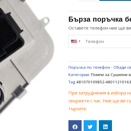
за
ПОМПА
ЗА
Бърза поръчка б
СУШИЛНЯ
Оставете телефон ние ще в
WHIRLPOOL
IGNIS
PHILIPS
481070109852-
480112101635
Поръчка по телефон - Обади се
Категории:
Помпи за Сушилни 
Tag
481070109852-4801121016
При затруднения в избора на
свържете с нас. Ние ще ви с
търсите.