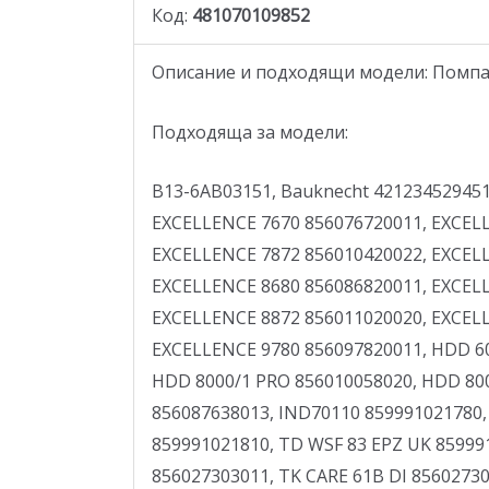
Код:
481070109852
Описание и подходящи модели: Помпа за 
Подходяща за модели:
B13-6AB03151, Bauknecht 4212345294518, 4054905392698 / Bauknecht: EXCELLENCE 7210 856017020020, EXCELLENCE 7210 856017020021, EXCELLENCE 7670 856076720011, EXCELLENCE 7670 856076720012, EXCELLENCE 7872 856010420020, EXCELLENCE 7872 856010420021, EXCELLENCE 7872 856010420022, EXCELLENCE 7872 856010420023, EXCELLENCE 8211 856019020020, EXCELLENCE 8211 856019020021, EXCELLENCE 8680 856086820011, EXCELLENCE 8680 856086820012, EXCELLENCE 8780 856087820011, EXCELLENCE 8780 856087820012, EXCELLENCE 8872 856011020020, EXCELLENCE 8872 856011020021, EXCELLENCE 8872 856011020022, EXCELLENCE 8872 856011020023, EXCELLENCE 9780 856097820011, HDD 6000 856010038021, HDD 6000 856010038022, HDD 7000 856010038020, HDD 7000 856010038023, HDD 8000/1 PRO 856010058020, HDD 8000/1 PRO 856010058021, HDD 8000PRO 856087638011, HDD 8000PRO 856087638012, HDD 8000PRO 856087638013, IND70110 859991021780, IND80110 859991021790, IND80111 859991021820, IND80112 859991028790, IND90110 859991021810, TD WSF 83 EPZ UK 859991008660, TDWSF 83B EP UK 859991002020, TDWSL 73B UK 859991003120, TK CARE 61B DI 856027303011, TK CARE 61B DI 856027303012, TK CARE 61B DI 856027303013, TK CARE 61B DI 856027303014, TK CARE 61B SD 856097703011, TK CARE 61B SD 856097703012, TK CARE 61B SD 856097703013, TK CARE 61B SD 856097703014, TK CARE E61B SD 856097803011, TK CARE E61B SD 856097803012, TK CARE E61B SD 856097803013, TK CARE E61B SD 856097803014, TK CARE E71B SD 856071103011, TK CARE E71B SD 856071103012, TK CARE E71B SD 856071103013, TK CARE E71B SD 856071103014, TK DR1 856010403020, TK DR1 856010403021, TK DR1 856010403022, TK DR1 856010403023, TK ECO 7080 856010212040, TK ECOSTYLE 7 B GBW 856013003020, TK ECOSTYLE 7 B GBW 856013003021, TK ECOSTYLE 7 B GBW 856013003022, TK ECOSTYLE 7B DI 856098603011, TK ECOSTYLE 7B DI 856098603012, TK ECOSTYLE 7T DI 856076803030, TK ECOSTYLE 7T DI 856076803031, TK EVO 74B BW 856021003020, TK EVO 74B BW 856021003021, TK EVO 84B BW 856022003020, TK EVO 84B BW 856022003021, TK JOY 8 B 856039703020, TK NOVA 64B SD 856018003020, TK NOVA 64B SD 856018003021, TK NOVA 74B DI 856019003020, TK NOVA 74B DI 856019003021, TK NOVA 84B DI 856020003020, TK NOVA 84B DI 856020003021, TK PL 928B FLD 856087803011, TK PL 928B FLD 856087803012, TK PL 928B FLD 856087803013, TK PL 928B FLD 856087803014, TK PL 938B GBW 856010203020, TK PL 938B GBW 856010203021, TK PL 972B 856097203011, TK PL 972B 856097203012, TK PL 992A FLD 856098203011, TK PLATINUM 71B DI 856097303011, TK PLATINUM 71B DI 856097303012, TK PLATINUM 81B BW 856086903011, TK PLATINUM 81B BW 856086903012, TK PLATINUM 81B BW 856086903013, TK PLATINUM 81B BW 856086903014, TK PLATINUM 85 B 856038403020, TK PLATINUM 91A FLD 856028003011, TK PLUS 71B 856097403011, TK PLUS 71B 856097403012, TK PLUS 71B 856097403013, TK PLUS 71B 856097403014, TK PLUS 71B DI 856027003011, TK PLUS 71B DI 856027003012, TK PLUS 71B DI 856027003013, TK PLUS 71B DI 856027003014, TK