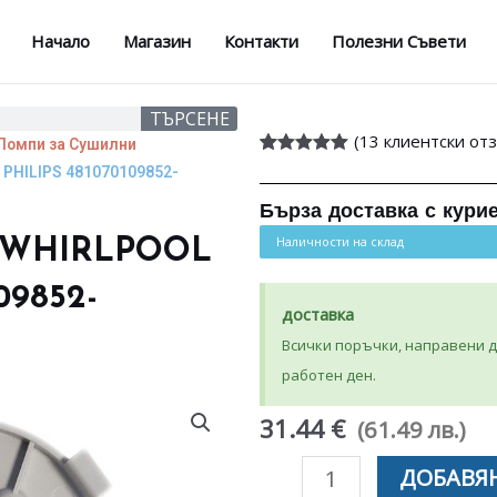
Начало
Магазин
Контакти
Полезни Съвети
ТЪРСЕНЕ
(
13
клиентски отз
Помпи за Сушилни
Оценен
13
5.00
PHILIPS 481070109852-
от 5,
базирано на
Бърза доставка с кури
потребителски
оценки
Наличности на склад
 WHIRLPOOL
09852-
доставка
Всички поръчки, направени до
работен ден.
31.44 €
(61.49 лв.)
количество
ДОБАВЯН