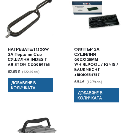
НАГРЕВАТЕЛ 1500W
ФИЛТЪР ЗА
ЗА Пералня Със
СУШИЛНЯ
СУШИЛНЯ INDESIT
220X105ММ
ARISTON C00289765
WHIRLPOOL / IGNIS /
BAUKNECHT
62.63 €
(122.49 лв.)
481010354757
6.54 €
(12.79 лв.)
ДОБАВЯНЕ В
КОЛИЧКАТА
ДОБАВЯНЕ В
КОЛИЧКАТА