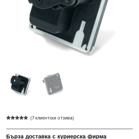
(
7
клиентски отзива)
Оценен
7
5.00
от 5,
базирано на
потребителски
Бърза доставка с куриерска фирма