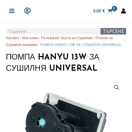
Skip
MAIN
to
0.00
€
MENU
content
ТЪРСЕНЕ
Search
Начало
/
Магазин
/
Резервни Части за Сушилни
/
Помпи за
Сушилни машини
/ ПОМПА HANYU 13W ЗА СУШИЛНЯ UNIVERSAL
ПОМПА HANYU 13W ЗА
СУШИЛНЯ UNIVERSAL