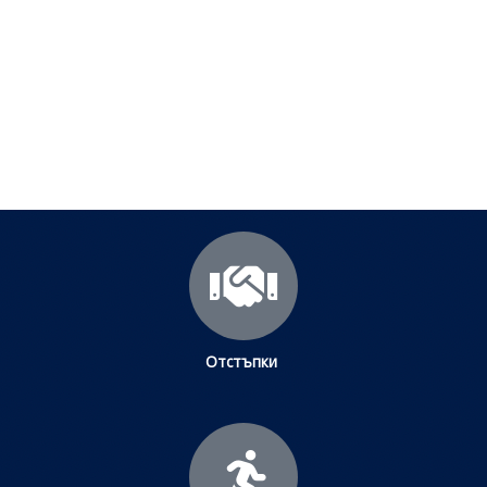
Посетете страницата с полезни съвети за да
научите повече.
Щракнете тук
Отстъпки