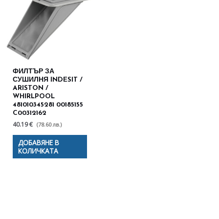
ФИЛТЪР ЗА
СУШИЛНЯ INDESIT /
ARISTON /
WHIRLPOOL
481010345281 00185155
C00312162
40.19 €
(78.60 лв.)
ДОБАВЯНЕ В
КОЛИЧКАТА
Полезни съвети - Често
срещани проблеми