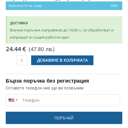
оценки
Наличности на склад
100%
доставка
Всички поръчки, направени до 14:00 ч., се обработват и
изпращат в същия работен ден.
24.44 €
(47.80 лв.)
количество
ДОБАВЯНЕ В КОЛИЧКАТА
за
ПОМПА
HANYU
Бърза поръчка без регистрация
13W
Оставете телефон ние ще ви позвъним
ЗА
СУШИЛНЯ
UNIVERSAL
ПОРЪЧАЙ