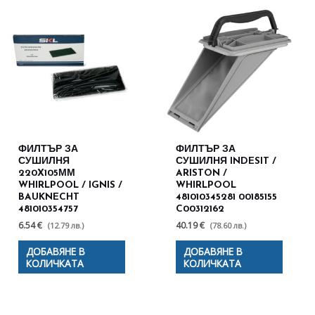
ФИЛТЪР ЗА
ФИЛТЪР ЗА
СУШИЛНЯ
СУШИЛНЯ INDESIT /
220X105ММ
ARISTON /
WHIRLPOOL / IGNIS /
WHIRLPOOL
BAUKNECHT
481010345281 00185155
481010354757
C00312162
6.54 €
40.19 €
(12.79 лв.)
(78.60 лв.)
ДОБАВЯНЕ В
ДОБАВЯНЕ В
КОЛИЧКАТА
КОЛИЧКАТА