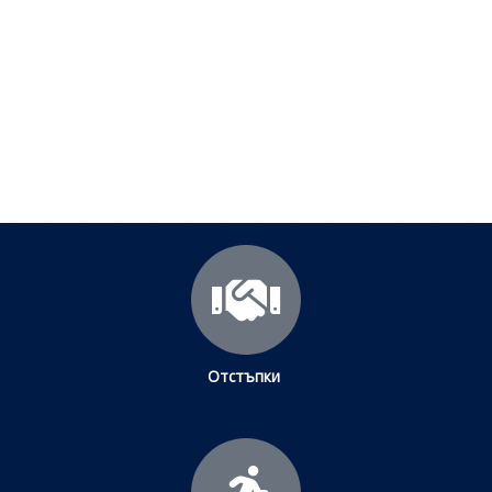
срещани проблеми
Посетете страницата с полезни съвети за да
научите повече.
Щракнете тук
Отстъпки