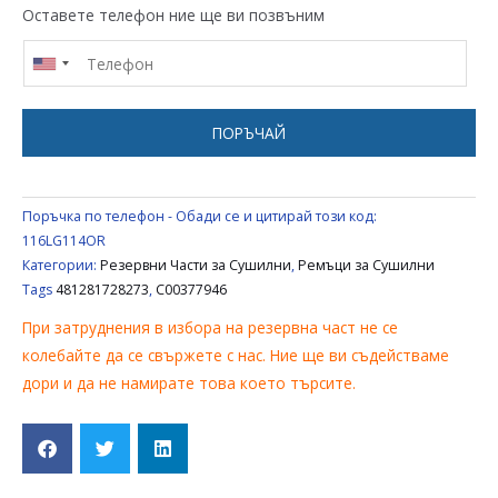
СУШИЛНЯ
Оставете телефон ние ще ви позвъним
Н
СТЪПКА
1972
H7
ПОРЪЧАЙ
ELECTROLUX
ZANUSSI
WHIRLPOOL
Поръчка по телефон - Обади се и цитирай този код:
ARDO
116LG114OR
MERLONI
Категории:
Резервни Части за Сушилни
,
Ремъци за Сушилни
Tags
481281728273
,
C00377946
C00377946,
481281728273
При затруднения в избора на резервна част не се
колебайте да се свържете с нас. Ние ще ви съдействаме
дори и да не намирате това което търсите.