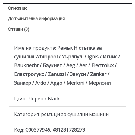
Описание
Допълнителна информация
Отзиви (0)
Име на продукта:
Ремък Н стъпка за
сушилня Whirlpool / Уърлпул / Ignis / Игнис /
Bauknecht / Баукнет / Aeg / Аег / Electrolux /
Електролукс / Zanussi / Зануси / Zanker /
Занкер / Ardo / Ардо / Merloni / Мерлони
Цвят: Черен / Black
Категория: ремъци за сушилни машини
Код:
C00377946, 481281728273