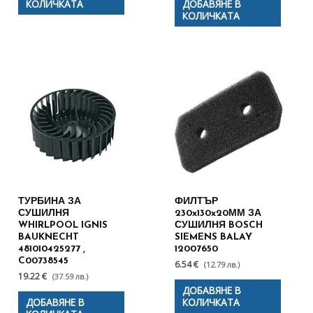
КОЛИЧКАТА
ДОБАВЯНЕ В
КОЛИЧКАТА
ТУРБИНА ЗА
ФИЛТЪР
СУШИЛНЯ
230x130x20ММ ЗА
WHIRLPOOL IGNIS
СУШИЛНЯ BOSCH
BAUKNECHT
SIEMENS BALAY
481010425277 ,
12007650
C00738545
6.54 €
(12.79 лв.)
19.22 €
(37.59 лв.)
ДОБАВЯНЕ В
ДОБАВЯНЕ В
КОЛИЧКАТА