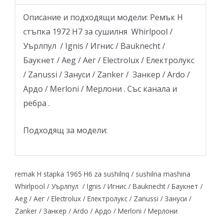
Описание и подходящи модели: Ремък Н
стъпка 1972 H7 за сушилня Whirlpool /
Уърлпул / Ignis / Игнис / Bauknecht /
Баукнет / Aeg / Аег / Electrolux / Електролукс
/ Zanussi / Зануси / Zanker / Занкер / Ardo /
Ардо / Merloni / Мерлони . Със канала и
ребра .
Подходящ за модели:
remak H stapka 1965 H6 za sushilnq / sushilna mashina
Whirlpool / Уърлпул / Ignis / Игнис / Bauknecht / Баукнет /
Aeg / Аег / Electrolux / Електролукс / Zanussi / Зануси /
Zanker / Занкер / Ardo / Ардо / Merloni / Мерлони