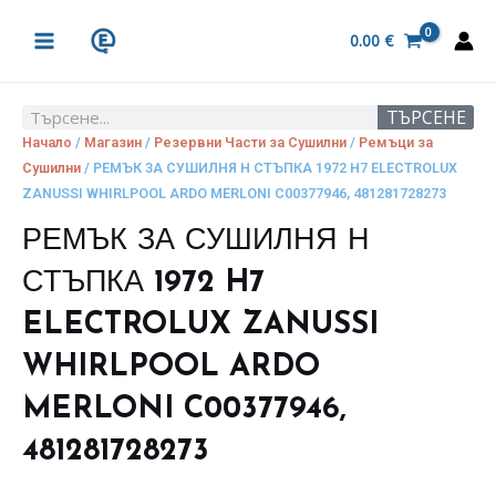
Skip
MAIN
to
0.00
€
MENU
content
ТЪРСЕНЕ
Search
Начало
/
Магазин
/
Резервни Части за Сушилни
/
Ремъци за
Сушилни
/ РЕМЪК ЗА СУШИЛНЯ Н СТЪПКА 1972 H7 ELECTROLUX
ZANUSSI WHIRLPOOL ARDO MERLONI C00377946, 481281728273
РЕМЪК ЗА СУШИЛНЯ Н
СТЪПКА 1972 H7
ELECTROLUX ZANUSSI
WHIRLPOOL ARDO
MERLONI C00377946,
481281728273