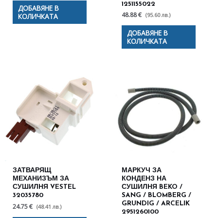
1251155022
ДОБАВЯНЕ В
48.88 €
(95.60 лв.)
КОЛИЧКАТА
ДОБАВЯНЕ В
КОЛИЧКАТА
ЗАТВАРЯЩ
МАРКУЧ ЗА
МЕХАНИЗЪМ ЗА
КОНДЕНЗ НА
СУШИЛНЯ VESTEL
СУШИЛНЯ BEKO /
32035780
SANG / BLOMBERG /
GRUNDIG / ARCELIK
24.75 €
(48.41 лв.)
2951260100