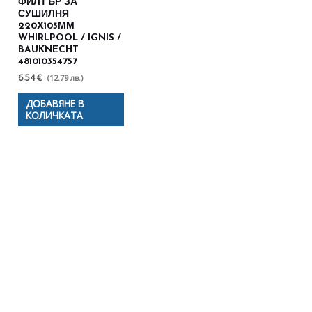
ФИЛТЪР ЗА
СУШИЛНЯ
220X105ММ
WHIRLPOOL / IGNIS /
BAUKNECHT
481010354757
6.54 €
(12.79 лв.)
ДОБАВЯНЕ В
КОЛИЧКАТА
Полезни съвети - Често
срещани проблеми
Посетете страницата с полезни съвети за да
научите повече.
Щракнете тук