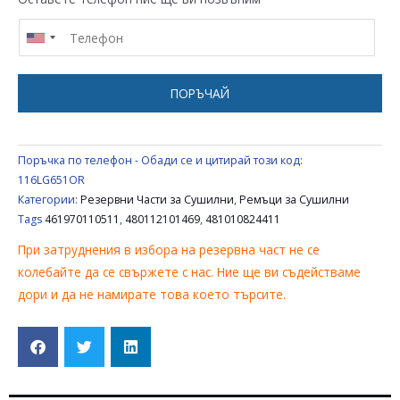
2010
H7
HUTCHINSON
ЗА
ПОРЪЧАЙ
СУШИЛНЯ
WHIRLPOOL
IGNIS
Поръчка по телефон - Обади се и цитирай този код:
PHILIPS
116LG651OR
481010824411,
Категории:
Резервни Части за Сушилни
,
Ремъци за Сушилни
Tags
461970110511
,
480112101469
,
481010824411
480112101469,
461970110511
При затруднения в избора на резервна част не се
колебайте да се свържете с нас. Ние ще ви съдействаме
дори и да не намирате това което търсите.