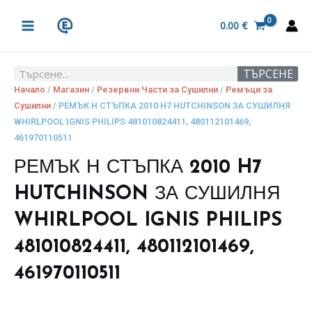
Skip
MAIN
to
0.00
€
MENU
content
ТЪРСЕНЕ
Search
Начало
/
Магазин
/
Резервни Части за Сушилни
/
Ремъци за
Сушилни
/ РЕМЪК Н СТЪПКА 2010 H7 HUTCHINSON ЗА СУШИЛНЯ
WHIRLPOOL IGNIS PHILIPS 481010824411, 480112101469,
461970110511
РЕМЪК Н СТЪПКА 2010 H7
HUTCHINSON ЗА СУШИЛНЯ
WHIRLPOOL IGNIS PHILIPS
481010824411, 480112101469,
461970110511