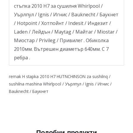
стъпка 2010 H7 за сушилня Whirlpool /
Уърлпул / Ignis / Игнис / Bauknecht / Баукнет
/ Hotpoint / Хотпойнт / Indesit / Индезит /
Laden / Лейдън / Maytag / Майтаг / Miostar /
Миостар / Privileg / Привилег . Обиколка
2010мм. Вътрешен диаметър 640мм. С 7
ребра .
remak H stapka 2010 H7 HUTNCHINSON za sushilnq /
sushilna mashina Whirlpool / Уърлпул / Ignis / Игнис /
Bauknecht / Баукнет