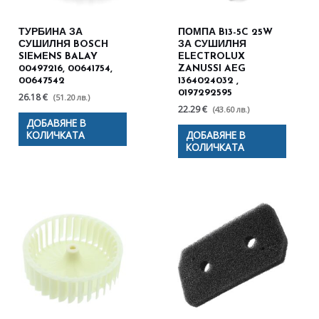
ТУРБИНА ЗА
ПОМПА B13-5C 25W
СУШИЛНЯ BOSCH
ЗА СУШИЛНЯ
SIEMENS BALAY
ELECTROLUX
00497216, 00641754,
ZANUSSI AEG
00647542
1364024032 ,
0197292595
26.18 €
(51.20 лв.)
22.29 €
(43.60 лв.)
ДОБАВЯНЕ В
КОЛИЧКАТА
ДОБАВЯНЕ В
КОЛИЧКАТА