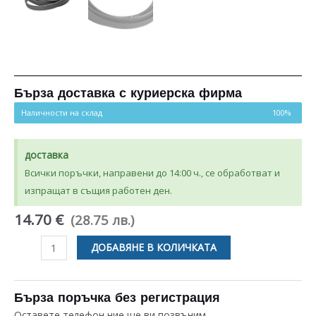
Бърза доставка с куриерска фирма
Наличности на склад
100%
доставка
Всички поръчки, направени до 14:00 ч., се обработват и
изпращат в същия работен ден.
14.70 €
(28.75 лв.)
количество
ДОБАВЯНЕ В КОЛИЧКАТА
за
РЕМЪК
Н
Бърза поръчка без регистрация
СТЪПКА
Оставете телефон ние ще ви позвъним