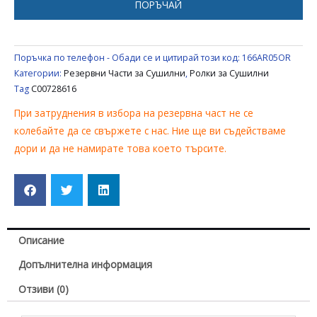
ПОРЪЧАЙ
СУШИЛНЯ
INDESIT
ARISTON
Поръчка по телефон - Обади се и цитирай този код:
166AR05OR
C00113879
Категории:
Резервни Части за Сушилни
,
Ролки за Сушилни
Tag
C00728616
При затруднения в избора на резервна част не се
колебайте да се свържете с нас. Ние ще ви съдействаме
дори и да не намирате това което търсите.
Описание
Допълнителна информация
Отзиви (0)