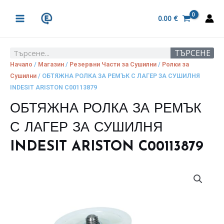
Skip
MAIN
to
0.00
€
MENU
content
ТЪРСЕНЕ
Search
Начало
/
Магазин
/
Резервни Части за Сушилни
/
Ролки за
Сушилни
/ ОБТЯЖНА РОЛКА ЗА РЕМЪК С ЛАГЕР ЗА СУШИЛНЯ
INDESIT ARISTON C00113879
ОБТЯЖНА РОЛКА ЗА РЕМЪК
С ЛАГЕР ЗА СУШИЛНЯ
INDESIT ARISTON C00113879