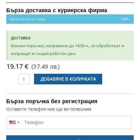
Бърза доставка с куриерска фирма
Наличности на склад
100%
доставка
Всички поръчки, направени до 14:00 ч., се обработват и
изпращат в същия работен ден.
19.17 €
(37.49 лв.)
количество
ДОБАВЯНЕ В КОЛИЧКАТА
за
ОБТЯЖНА
РОЛКА
Бърза поръчка без регистрация
ЗА
Оставете телефон ние ще ви позвъним
РЕМЪК
С
ЛАГЕР
ЗА