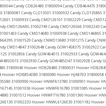
800044 Candy CDB26480 31800094 Candy CDB46447S 3180
 31800081 Candy CLD13501 31000932 Candy CLD13586S 3
12601 31000933 Candy CMD126101 31002229 Candy CMD1
andy CMD126ARG 31002749 Candy CMD126S66 31002243 Ca
31001403 Candy CMD14680 31000938 Candy CMD14686S 31
66A39S 31001520 Candy CNWD13680 31001215 Candy CNW
andy CWD14847 31002648 Candy GOW145837S 31002922 Ca
2S 31002856 Candy GOW46401S 31002933 Candy GOW4644
485D01S 31002930 Candy GOW485D47 31002928 Candy GOW
80 31800040 Hoover HDB28480 31800031 Hoover HDB284
 Hoover HDB854D80 31800080 Hoover HJA8703 31800058 
5S80 31000900 Hoover HNWF613780 31000901 Hoover HN
6714S 31001036 Hoover HNWF616780 31001085 Hoover 
880 31001512 Hoover HNWF716780 31001360 Hoover HNW
6E130 31002233 Hoover HNWL6126E30 31001182 Hoover