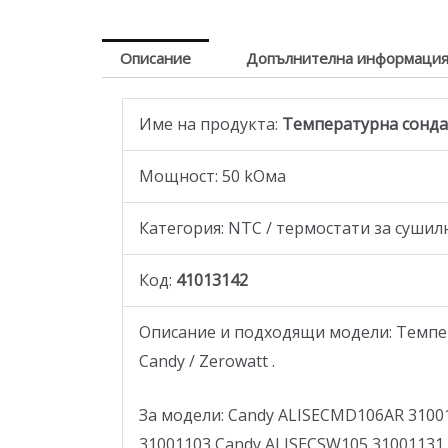
Описание
Допълнителна информаци
Име на продукта:
Температурна сонда /
Мощност: 50 kOма
Категория: NTC / термостати за суши
Код:
41013142
Описание и подходящи модели: Темпер
Candy / Zerowatt .
За модели: Candy ALISECMD106AR 3100
31001103 Candy ALISECSW105 31001131