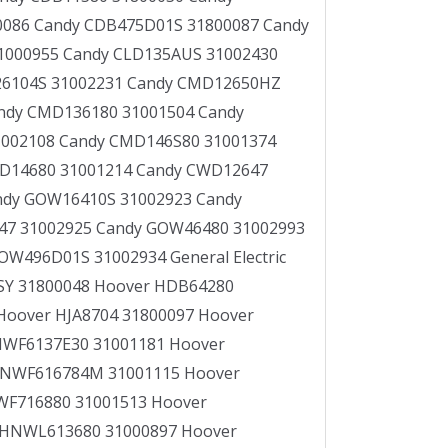
0086 Candy CDB475D01S 31800087 Candy
1000955 Candy CLD135AUS 31002430
26104S 31002231 Candy CMD12650HZ
ndy CMD136180 31001504 Candy
002108 Candy CMD146S80 31001374
D14680 31001214 Candy CWD12647
ndy GOW16410S 31002923 Candy
7 31002925 Candy GOW46480 31002993
496D01S 31002934 General Electric
SY 31800048 Hoover HDB64280
Hoover HJA8704 31800097 Hoover
WF6137E30 31001181 Hoover
HNWF616784M 31001115 Hoover
F716880 31001513 Hoover
 HNWL613680 31000897 Hoover