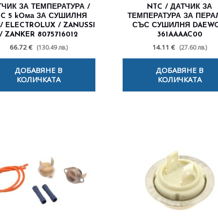
ТЧИК ЗА ТЕМПЕРАТУРА /
NTC / ДАТЧИК ЗА
C 5 kOма ЗА СУШИЛНЯ
ТЕМПЕРАТУРА ЗА ПЕРА
/ ELECTROLUX / ZANUSSI
СЪС СУШИЛНЯ DAEW
/ ZANKER 8075716012
361AAAAC00
66.72 €
14.11 €
(130.49 лв.)
(27.60 лв.)
ДОБАВЯНЕ В
ДОБАВЯНЕ В
КОЛИЧКАТА
КОЛИЧКАТА