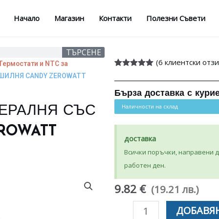
Начало
Магазин
Контакти
Полезни Съвети
ТЪРСЕНЕ
(
6
клиентски отзи
Термостати и NTC за
Оценен
6
5.00
УШИЛНЯ CANDY ZEROWATT
от 5,
базирано на
Бърза доставка с кури
потребителски
оценки
Наличности на склад
ПЕРАЛНЯ СЪС
ROWATT
доставка
Всички поръчки, направени до
работен ден.
9.82 €
(19.21 лв.)
количество
ДОБАВЯН