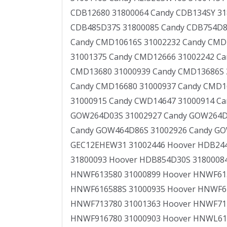
CDB12680 31800064 Candy CDB134SY 31
CDB485D37S 31800085 Candy CDB754D80
Candy CMD10616S 31002232 Candy CMD
31001375 Candy CMD12666 31002242 C
CMD13680 31000939 Candy CMD13686S 
Candy CMD16680 31000937 Candy CMD1
31000915 Candy CWD14647 31000914 C
GOW264D03S 31002927 Candy GOW264D1
Candy GOW464D86S 31002926 Candy GOW
GEC12EHEW31 31002446 Hoover HDB244
31800093 Hoover HDB854D30S 31800084
HNWF613580 31000899 Hoover HNWF613
HNWF616588S 31000935 Hoover HNWF61
HNWF713780 31001363 Hoover HNWF714
HNWF916780 31000903 Hoover HNWL612