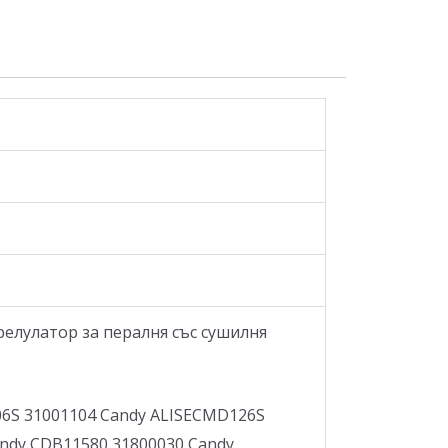
релулатор за пералня със сушилня
06S 31001104 Candy ALISECMD126S
ndy CDB11580 31800030 Candy