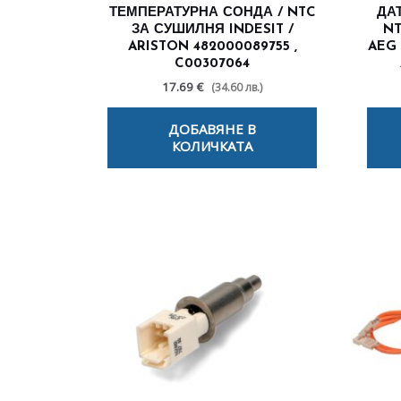
ТЕМПЕРАТУРНА СОНДА / NTC
ДА
ЗА СУШИЛНЯ INDESIT /
NT
ARISTON 482000089755 ,
AEG 
C00307064
17.69 €
(34.60 лв.)
ДОБАВЯНЕ В
КОЛИЧКАТА