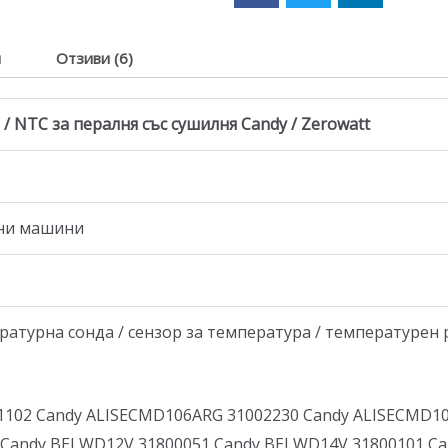
я
Отзиви (6)
 NTC за пералня със сушилня Candy / Zerowatt
лни машини
атурна сонда / сензор за температура / температурен 
1102 Candy ALISECMD106ARG 31002230 Candy ALISECMD1
 Candy BELWD12V 31800051 Candy BELWD14V 31800101 Ca