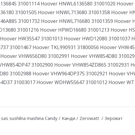
3684S 31001114 Hoover HNWL6136S80 31001020 Hoover
6180 31001505 Hoover HNWL713680 31001358 Hoover H
46A88S 31001732 Hoover HNWL716680 31001359 Hoover 
13680 31001216 Hoover HPWD16680 31001213 Hoover H
 Hoover HW35547 31001013 Hoover HWD12080 31001037 H
7 31001467 Hoover TKL990931 31800056 Hoover VHW45
 Hoover VHW656D80 31002991 Hoover VHW854D80 310029
VHW854DP47 31002900 Hoover VHW854ZD86S 31002931 H
80 31002988 Hoover VHW964DP37S 31002921 Hoover VH
4D37 31003017 Hoover WDHW55647 31001012 Hoover WT1
a sas sushilna mashina Candy / Канди / Zerowatt / Зероват