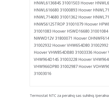
HNWL613684S 31001503 Hoover HNWL61
HNWL616680 31000893 Hoover HNWL713
HNWL714680 31001362 Hoover HNWL71
HNWS6125TROP 31001079 Hoover HPWD
31001083 Hoover HSWD16680 31001084
NWWD12V 31800071 Hoover OHNWF61473
31002932 Hoover VHW654D80 31002992
Hoover VHW854DB80 31003336 Hoover 
VHW964D14S 31003228 Hoover VHW964D
VHW966DP80 31002987 Hoover VOHW96
31003016
Тermostat NTC za peralnq sas suhilnq /peraln