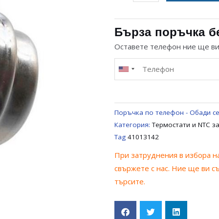
за
ТЕРМОСТАТ
NTC
Бърза поръчка б
ЗА
Оставете телефон ние ще в
ПЕРАЛНЯ
СЪС
СУШИЛНЯ
CANDY
ZEROWATT
Поръчка по телефон - Обади се
41013142
Категория:
Термостати и NTC з
Tag
41013142
При затруднения в избора на
свържете с нас. Ние ще ви с
търсите.