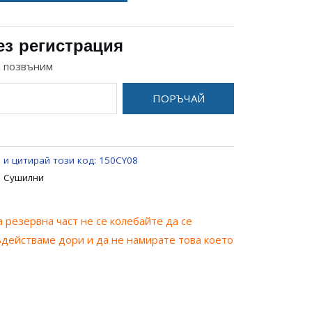
ез регистрация
и позвъним
ПОРЪЧАЙ
 и цитирай този код:
150CY08
а Сушилни
 резервна част не се колебайте да се
ъдействаме дори и да не намирате това което