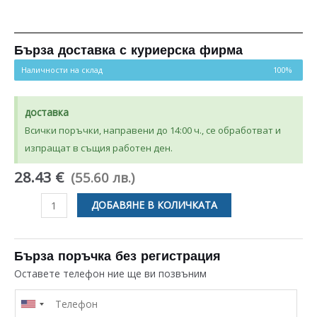
Бърза доставка с куриерска фирма
Наличности на склад
100%
доставка
Всички поръчки, направени до 14:00 ч., се обработват и
изпращат в същия работен ден.
28.43 €
(55.60 лв.)
количество
ДОБАВЯНЕ В КОЛИЧКАТА
за
УПЛЪТНИТЕЛ
ЗА
Бърза поръчка без регистрация
СУШИЛНЯ
Оставете телефон ние ще ви позвъним
AEG
/