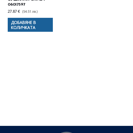
06017597
27.87 €
(54.51 лв.)
ДОБАВЯНЕ В
КОЛИЧКАТА
Полезни съвети - Често
срещани проблеми
Посетете страницата с полезни съвети за да
научите повече.
Щракнете тук