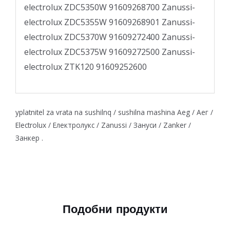
electrolux ZDC5350W 91609268700 Zanussi-
electrolux ZDC5355W 91609268901 Zanussi-
electrolux ZDC5370W 91609272400 Zanussi-
electrolux ZDC5375W 91609272500 Zanussi-
electrolux ZTK120 91609252600
yplatnitel za vrata na sushilnq / sushilna mashina Aeg / Аег /
Electrolux / Електролукс / Zanussi / Зануси / Zanker /
Занкер .
Подобни продукти