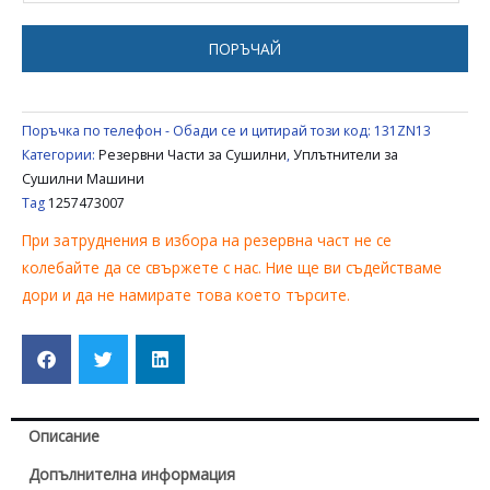
ELECTROLUX
/
ПОРЪЧАЙ
ZANUSSI
/
ZANKER
Поръчка по телефон - Обади се и цитирай този код:
131ZN13
1257473007
Категории:
Резервни Части за Сушилни
,
Уплътнители за
Сушилни Машини
Tag
1257473007
При затруднения в избора на резервна част не се
колебайте да се свържете с нас. Ние ще ви съдействаме
дори и да не намирате това което търсите.
Описание
Допълнителна информация