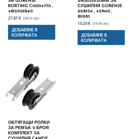
3М GORENJE
280х135х20ММ ЗА
KORTING C00314770 ,
СУШИЛНЯ GORENJE
481231018413
628504 , 429410 ,
810183
27.87 €
(54.51 лв.)
10.20 €
(19.95 лв.)
ДОБАВЯНЕ В
КОЛИЧКАТА
ДОБАВЯНЕ В
КОЛИЧКАТА
ОБТЯГАЩИ РОЛКИ
ЗА РЕМЪК 2 БРОЯ
КОМПЛЕКТ ЗА
СУШИЛНЯ CANDY