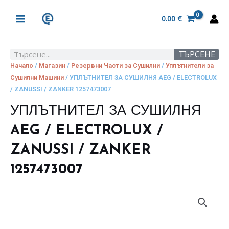
Skip
MAIN
to
0.00
€
MENU
content
ТЪРСЕНЕ
Search
Начало
/
Магазин
/
Резервни Части за Сушилни
/
Уплътнители за
Сушилни Машини
/ УПЛЪТНИТЕЛ ЗА СУШИЛНЯ AEG / ELECTROLUX
/ ZANUSSI / ZANKER 1257473007
УПЛЪТНИТЕЛ ЗА СУШИЛНЯ
AEG / ELECTROLUX /
ZANUSSI / ZANKER
1257473007