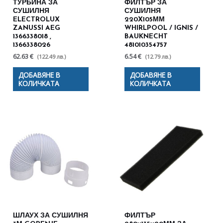
ТУРБИНА ЗА
ФИЛТЪР ЗА
СУШИЛНЯ
СУШИЛНЯ
ELECTROLUX
220X105ММ
ZANUSSI AEG
WHIRLPOOL / IGNIS /
1366338018 ,
BAUKNECHT
1366338026
481010354757
62.63 €
6.54 €
(122.49 лв.)
(12.79 лв.)
ДОБАВЯНЕ В
ДОБАВЯНЕ В
КОЛИЧКАТА
КОЛИЧКАТА
ШЛАУХ ЗА СУШИЛНЯ
ФИЛТЪР