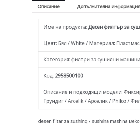
Описание
Допълнителна информаци
Име на продукта:
Десен филтър за сушил
Цвят: Бял / White / Материал: Пластмас
Категория: филтри за сушилни машин
Код:
2958500100
Описание и подходящи модели: Фиксиран
Грундиг / Arcelik / Арселик / Philco /
desen filtar za sushilnq / sushilna mashina Bek