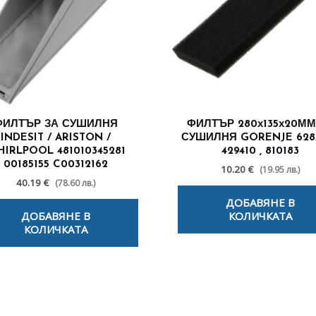
ФИЛТЪР ЗА СУШИЛНЯ
ФИЛТЪР 280х135х20ММ
INDESIT / ARISTON /
СУШИЛНЯ GORENJE 6285
IRLPOOL 481010345281
429410 , 810183
00185155 C00312162
10.20 €
(19.95 лв.)
40.19 €
(78.60 лв.)
ДОБАВЯНЕ В
ДОБАВЯНЕ В
КОЛИЧКАТА
КОЛИЧКАТА