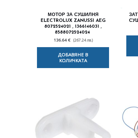
МОТОР ЗА СУШИЛНЯ
ЗА
ELECTROLUX ZANUSSI AEG
СУШ
8072524021 , 1366146031 ,
8588072524024
136.64 €
(267.24 лв.)
ДОБАВЯНЕ В
КОЛИЧКАТА