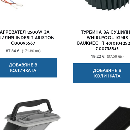
АГРЕВАТЕЛ 2500W ЗА
ТУРБИНА ЗА СУШИЛ
ИЛНЯ INDESIT ARISTON
WHIRLPOOL IGNIS
С00095567
BAUKNECHT 48101042527
C00738545
87.84 €
(171.80 лв.)
19.22 €
(37.59 лв.)
ДОБАВЯНЕ В
КОЛИЧКАТА
ДОБАВЯНЕ В
КОЛИЧКАТА