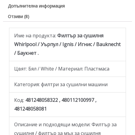
Допълнителна информация
Отзиви (8)
Име на продукта:
Филтър за сушилня
Whirlpool / Уърпул / Ignis / Игнис / Bauknecht
/ Баукнет .
Цвят: Бял / White / Материал: Пластмаса
Категория: филтри за сушилни машини
Код:
481248058322 , 480112100997 ,
481248058081
Описание и подходящи модели: Филтър за
сушилня / филтър за мъх за сушилня