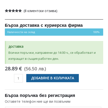
(
8
клиентски отзива)
Оценен
8
4.88
от 5,
базирано
на
Бърза доставка с куриерска фирма
потребителски
оценки
Наличности на склад
100%
доставка
Всички поръчки, направени до 14:00 ч., се обработват и
изпращат в същия работен ден.
28.89 €
(56.50 лв.)
количество
ДОБАВЯНЕ В КОЛИЧКАТА
за
ФИЛТЪР
ЗА
Бърза поръчка без регистрация
СУШИЛНЯ
Оставете телефон ние ще ви позвъним
WHIRLPOOL