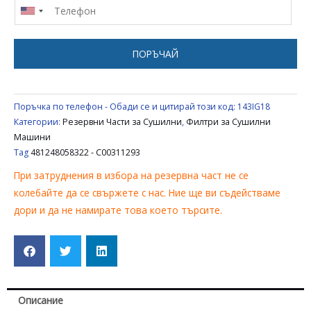
IGNIS
BAUKNECHT
481248058322
ПОРЪЧАЙ
-
C00311293
Поръчка по телефон - Обади се и цитирай този код:
143IG18
Категории:
Резервни Части за Сушилни
,
Филтри за Сушилни
Машини
Tag
481248058322 - C00311293
При затруднения в избора на резервна част не се
колебайте да се свържете с нас. Ние ще ви съдействаме
дори и да не намирате това което търсите.
Описание