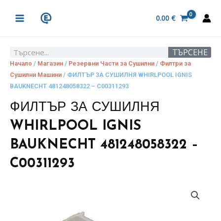
Skip
MAIN
to
0.00
€
MENU
content
ТЪРСЕНЕ
Search
Начало
/
Магазин
/
Резервни Части за Сушилни
/
Филтри за
Сушилни Машини
/ ФИЛТЪР ЗА СУШИЛНЯ WHIRLPOOL IGNIS
BAUKNECHT 481248058322 – C00311293
ФИЛТЪР ЗА СУШИЛНЯ
WHIRLPOOL IGNIS
BAUKNECHT 481248058322 –
C00311293