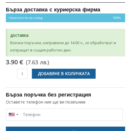
Бърза доставка с куриерска фирма
Наличности на склад
100%
доставка
Всички поръчки, направени до 14:00 ч., се обработват и
изпращат в същия работен ден.
3.90 €
(7.63 лв.)
количество
ДОБАВЯНЕ В КОЛИЧКАТА
за
БУТОН
ЗА
Бърза поръчка без регистрация
СЪДОМИЯЛНА
Оставете телефон ние ще ви позвъним
BEKO
/
SANG
/