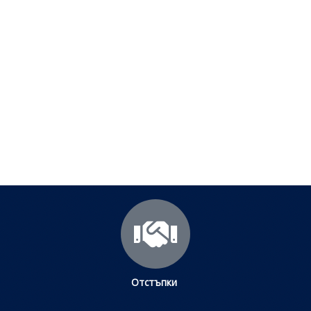
Полезни съвети - Често
срещани проблеми
Посетете страницата с полезни съвети за да
научите повече.
Щракнете тук
Отстъпки