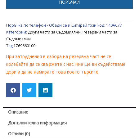
ПОРЪЧАЙ
BLOMBERG
1769660100
Поръчка по телефон - Обади се и цитирай този код:
140AC77
Категории:
Други части за Съдомиялни
,
Резервни части за
Съдомиялни
Tag
1769660100
При затруднения в избора на резервна част не се
колебайте да се свържете с нас. Ние ще ви съдействаме
дори и да не намирате това което търсите.
Описание
Допълнителна информация
Отзиви (0)