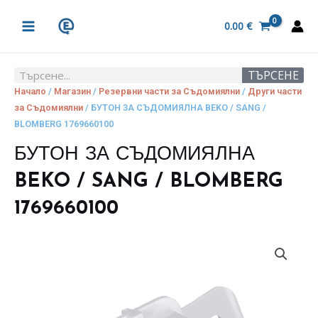
Skip
MAIN
to
0.00
€
MENU
content
ТЪРСЕНЕ
Search
Начало
/
Магазин
/
Резервни части за Съдомиялни
/
Други части
за Съдомиялни
/ БУТОН ЗА СЪДОМИЯЛНА BEKO / SANG /
BLOMBERG 1769660100
БУТОН ЗА СЪДОМИЯЛНА
BEKO / SANG / BLOMBERG
1769660100