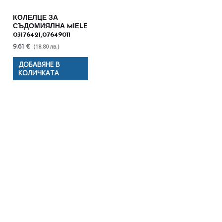
КОЛЕЛЦЕ ЗА
СЪДОМИЯЛНА MIELE
03176421,07649011
9.61 €
(18.80 лв.)
ДОБАВЯНЕ В
КОЛИЧКАТА
Полезни съвети - Често
срещани проблеми
Посетете страницата с полезни съвети за да
научите повече.
Щракнете тук