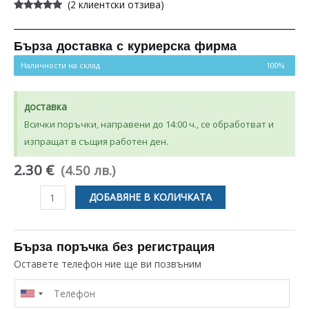
(
2
клиентски отзива)
Оценен
2
5.00
от 5,
базирано на
потребителски
Бърза доставка с куриерска фирма
оценки
Наличности на склад
100%
доставка
Всички поръчки, направени до 14:00 ч., се обработват и
изпращат в същия работен ден.
2.30 €
(4.50 лв.)
количество
ДОБАВЯНЕ В КОЛИЧКАТА
за
КОЛЕЛО
ЗА
Бърза поръчка без регистрация
СЪДОМИЯЛНА
Оставете телефон ние ще ви позвъним
BEKO
SANG