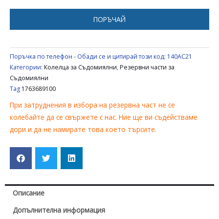
BLOMBERG
1763689100
ПОРЪЧАЙ
Поръчка по телефон - Обади се и цитирай този код:
140AC21
Категории:
Колелца за Съдомиялни
,
Резервни части за
Съдомиялни
Tag
1763689100
При затруднения в избора на резервна част не се
колебайте да се свържете с нас. Ние ще ви съдействаме
дори и да не намирате това което търсите.
Описание
Допълнителна информация