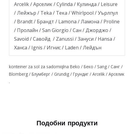
Arcelik / Арселик / Cylinda / Кулинда / Leisure
/ Лейжър / Teka / Тека / Whirlpool / Уърлпул
/ Brandt / Брандт / Lamona / Ламона / Proline
/ Пролайн / San Giorgio / Сан / Джорджо /
Savoid / Савойд / Zanussi / Зануси / Hansa /
Ханса / Ignis / Игнис / Laden / Лейдън
konteiner za sol za sadomiqlna Beko / Беко / Sang / Санг /
Blomberg / Блумберг / Grundig / Грундиг / Arcelik / Арселик
.
Подобни продукти