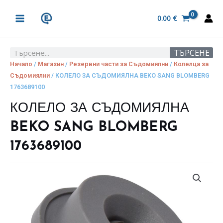
Skip
MAIN
to
0.00
€
MENU
content
ТЪРСЕНЕ
Search
Начало
/
Магазин
/
Резервни части за Съдомиялни
/
Колелца за
Съдомиялни
/ КОЛЕЛО ЗА СЪДОМИЯЛНА BEKO SANG BLOMBERG
1763689100
КОЛЕЛО ЗА СЪДОМИЯЛНА
BEKO SANG BLOMBERG
1763689100