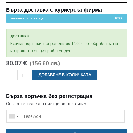
Бърза доставка с куриерска фирма
Наличности на склад
100%
доставка
Всички поръчки, направени до 14:00 ч., се обработват и
изпращат в същия работен ден.
80.07 €
(156.60 лв.)
количество
ДОБАВЯНЕ В КОЛИЧКАТА
за
КАСЕТА
ЗА
Бърза поръчка без регистрация
ПРАХ
Оставете телефон ние ще ви позвъним
ЗА
СЪДОМИЯЛНА
ELECTROLUX
ZANUSSI