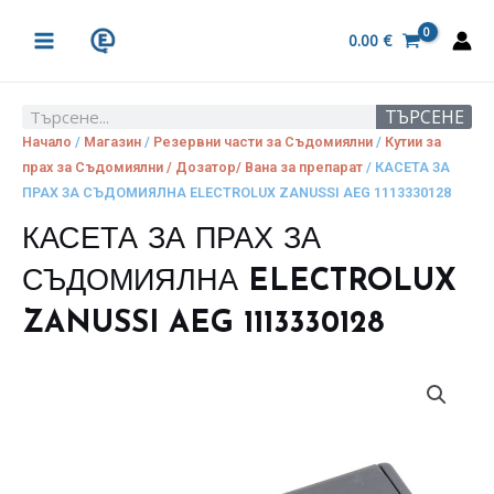
Skip
MAIN
to
0.00
€
MENU
content
ТЪРСЕНЕ
Search
Начало
/
Магазин
/
Резервни части за Съдомиялни
/
Кутии за
прах за Съдомиялни / Дозатор/ Вана за препарат
/ КАСЕТА ЗА
ПРАХ ЗА СЪДОМИЯЛНА ELECTROLUX ZANUSSI AEG 1113330128
КАСЕТА ЗА ПРАХ ЗА
СЪДОМИЯЛНА ELECTROLUX
ZANUSSI AEG 1113330128