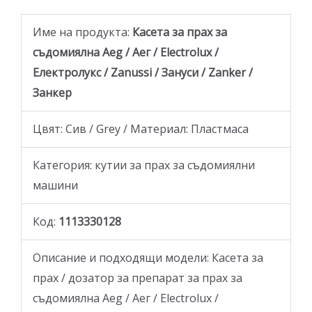
Име на продукта:
Касета за прах за
съдомиялна Aeg / Аег / Electrolux /
Електролукс / Zanussi / Зануси / Zanker /
Занкер
Цвят: Сив / Grey / Материал: Пластмаса
Категория: кутии за прах за съдомиялни
машини
Код:
1113330128
Описание и подходящи модели: Касета за
прах / дозатор за препарат за прах за
съдомиялна Aeg / Аег / Electrolux /