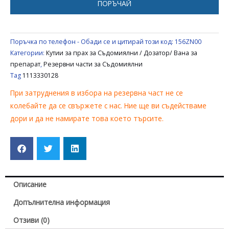
ПОРЪЧАЙ
AEG
1113330128
Поръчка по телефон - Обади се и цитирай този код:
156ZN00
Категории:
Кутии за прах за Съдомиялни / Дозатор/ Вана за
препарат
,
Резервни части за Съдомиялни
Tag
1113330128
При затруднения в избора на резервна част не се
колебайте да се свържете с нас. Ние ще ви съдействаме
дори и да не намирате това което търсите.
Описание
Допълнителна информация
Отзиви (0)