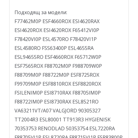
Подходящ за модели:
F77462M0P ESF4660ROX ESI4620RAX
ESI4620ROX ESI4620ROX F65412VI0P
F78420VI0P ESL4570RO F78420VI1P
ESL4580RO FSS63400P ESL4655RA
ESL94655RO ESF4660ROX F65712W0P
ESF7565ROX F88702M0P F988709W0P
F88709M0P F88722M0P ESF8725ROX
F99709M0P ESF8810ROX ESF8820ROX
FSILENIM0P ESI8710RAX F88705IM0P
F88722IM0P ESI8730RAX ESL8521RO
VA63211VT/A07 VALGJORD 90305327
TT2004R3 ESL80001 TT913R3 HYGIENISK
70353753 RENODLAD 50353754 ESL7220RA
F88705VI1P ESL8720RA F88715VI1P FSR83800P