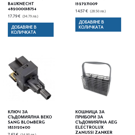
BAUKNECHT
1527271009
482000018754
14.57 €
(28.50 лв.)
17.79 €
(34.79 лв.)
ДОБАВЯНЕ В
ДОБАВЯНЕ В
КОЛИЧКАТА
КОЛИЧКАТА
КЛЮЧ ЗА
КОШНИЦА ЗА
СЪДОМИЯЛНА BEKO
ПРИБОРИ ЗА
SANG BLOMBERG
СЪДОМИЯЛНА АЕG
1833120400
ELECTROLUX
ZANUSSI ZANKER
7.62 €
(14.90 лв.)