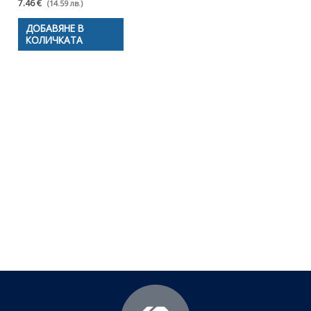
7.46 €
(14.59 лв.)
ДОБАВЯНЕ В
КОЛИЧКАТА
Полезни съвети - Често
срещани проблеми
Посетете страницата с полезни съвети за да
научите повече.
Щракнете тук