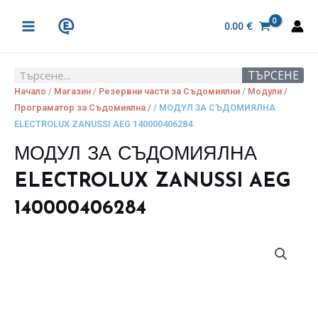
Skip
MAIN
to
0.00
€
MENU
content
ТЪРСЕНЕ
Search
Начало
/
Магазин
/
Резервни части за Съдомиялни
/
Модули /
Програматор за Съдомиялна /
/ МОДУЛ ЗА СЪДОМИЯЛНА
ELECTROLUX ZANUSSI AEG 140000406284
МОДУЛ ЗА СЪДОМИЯЛНА
ELECTROLUX ZANUSSI AEG
140000406284