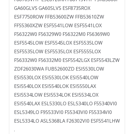
GA60GLVS GA60SLVS ESF8735ROX
ESF7750ROW FFB53600ZW FFB53610ZW
FFS5360XZW ESF5541LOW ESF5541LOX
F56322W0 F56329W0 F56322M0 F56369W0
ESF5545LOW ESF5545LOX ESF5535LOW
ESF5535LOW ESF5535LOX ESF5555LOX
F56332W0 F56332M0 ESF5542LGX ESF5543LZW
ZDF26030WA FUB52600ZD ESI5530LOW
ESI5530LOX ESI5530LOK ESI5540LOW
ESI5540LOX ESI5540LOK ESI5550LAX
ESI5534LOW ESI5534LOK ESI5534LOX
ESI5540LAX ESL5330LO ESL5340LO F55340VI0
ESL5349LO F95533VI0 F55343VI0 F55334VI0
ESL5334LO ASL5368LA F26302VI0 ESF5541LHW
.