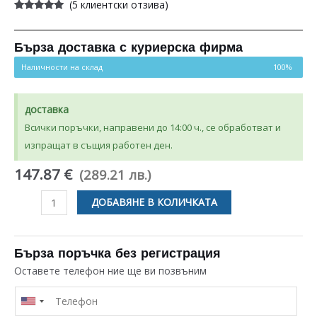
(
5
клиентски отзива)
Оценен
5
5.00
от 5,
базирано на
потребителски
Бърза доставка с куриерска фирма
оценки
Наличности на склад
100%
доставка
Всички поръчки, направени до 14:00 ч., се обработват и
изпращат в същия работен ден.
147.87 €
(289.21 лв.)
количество
ДОБАВЯНЕ В КОЛИЧКАТА
за
МОДУЛ
ЗА
Бърза поръчка без регистрация
СЪДОМИЯЛНА
Оставете телефон ние ще ви позвъним
ELECTROLUX
ZANUSSI