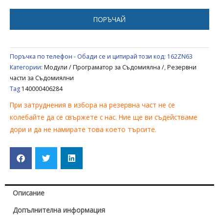
AEG
140000406284
ПОРЪЧАЙ
Поръчка по телефон - Обади се и цитирай този код:
162ZN63
Категории:
Модули / Програматор за Съдомиялна /
,
Резервни
части за Съдомиялни
Tag
140000406284
При затруднения в избора на резервна част не се
колебайте да се свържете с нас. Ние ще ви съдействаме
дори и да не намирате това което търсите.
Описание
Допълнителна информация