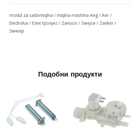
modul za sadomiqlna / miqlna mashina Aeg / Аег /
Electrolux / Електролукс / Zanussi / Зануси / Zanker /
Занкер .
Подобни продукти