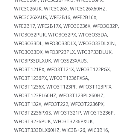
WFC3C26P, WFC3C26PFXIS, WFC3C26PX,
WFC3C26UK, WFC3C26X, WFC3C26X60HZ,
WFC3C26XAUS, WFE2B16, WFE2B16X,
WFE2B17, WFE2B17X, WFO3C236X, WFO3O32P,
WFO3O32PUK, WFO3O32PX, WFO3O33DA,
WFO3O33DL, WFO3O33DLX, WFO3O33DLXIN,
WFO3O33DX, WFO3P23PLX, WFO3P33DLUK,
WFO3P33DLXUK, WFO3S23XAUS,
WFO3T121PX, WFO3T121X, WFO3T122PGX,
WFO3T1236PX, WFO3T1236PXSA,
WFO3T1236X, WFO3T123PF, WFO3T123PFX,
WFO3T123PL60HZ, WFO3T123PLX60HZ,
WFO3T132X, WFO3T222, WFO3T2236PX,
WFO3T2236PXIS, WFO3T321P, WFO3T3236P,
WFO3T3236PUK, WFO3T3236PXUK,
WFO3T333DLX60HZ, WIC3B+26, WIC3B16,