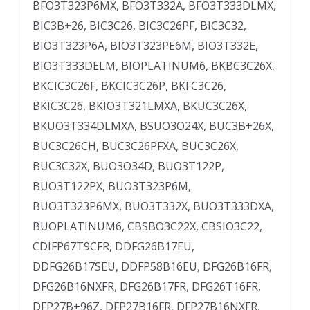
BFO3T323P6MX, BFO3T332A, BFO3T333DLMX,
BIC3B+26, BIC3C26, BIC3C26PF, BIC3C32,
BIO3T323P6A, BIO3T323PE6M, BIO3T332E,
BIO3T333DELM, BIOPLATINUM6, BKBC3C26X,
BKCIC3C26F, BKCIC3C26P, BKFC3C26,
BKIC3C26, BKIO3T321LMXA, BKUC3C26X,
BKUO3T334DLMXA, BSUO3O24X, BUC3B+26X,
BUC3C26CH, BUC3C26PFXA, BUC3C26X,
BUC3C32X, BUO3O34D, BUO3T122P,
BUO3T122PX, BUO3T323P6M,
BUO3T323P6MX, BUO3T332X, BUO3T333DXA,
BUOPLATINUM6, CBSBO3C22X, CBSIO3C22,
CDIFP67T9CFR, DDFG26B17EU,
DDFG26B17SEU, DDFP58B16EU, DFG26B16FR,
DFG26B16NXFR, DFG26B17FR, DFG26T16FR,
DFP27B+96Z, DFP27B16FR, DFP27B16NXFR,