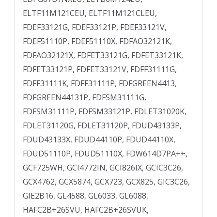
ELTF11M121CEU, ELTF11M121CLEU,
FDEF33121G, FDEF33121P, FDEF33121V,
FDEF51110P, FDEF51110X, FDFAO32121K,
FDFAO32121X, FDFET33121G, FDFET33121K,
FDFET33121P, FDFET33121V, FDFF31111G,
FDFF31111K, FDFF31111P, FDFGREEN4413,
FDFGREEN44131P, FDFSM31111G,
FDFSM31111P, FDFSM33121P, FDLET31020K,
FDLET31120G, FDLET31120P, FDUD43133P,
FDUD43133X, FDUD44110P, FDUD44110X,
FDUD51110P, FDUD51110X, FDW614D7PA++,
GCF725WH, GCI4772IN, GCI826IX, GCIC3C26,
GCX4762, GCX5874, GCX723, GCX825, GIC3C26,
GIE2B16, GL4588, GL6033, GL6088,
HAFC2B+26SVU, HAFC2B+26SVUK,