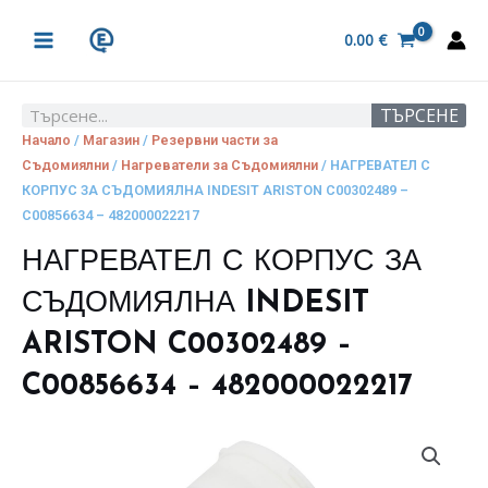
Skip
MAIN
to
0.00
€
MENU
content
ТЪРСЕНЕ
Search
Начало
/
Магазин
/
Резервни части за
Съдомиялни
/
Нагреватели за Съдомиялни
/ НАГРЕВАТЕЛ С
КОРПУС ЗА СЪДОМИЯЛНА INDESIT ARISTON C00302489 –
C00856634 – 482000022217
НАГРЕВАТЕЛ С КОРПУС ЗА
СЪДОМИЯЛНА INDESIT
ARISTON C00302489 –
C00856634 – 482000022217