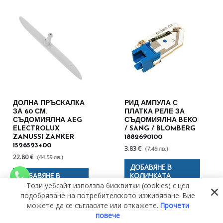
ДОЛНА ПРЪСКАЛКА
РИД АМПУЛА С
ЗА 60 СМ.
ПЛАТКА РЕЛЕ ЗА
СЪДОМИЯЛНА AEG
СЪДОМИЯЛНА BEKO
ELECTROLUX
/ SANG / BLOMBERG
ZANUSSI ZANKER
1882690100
1526523400
3.83 €
(7.49 лв.)
22.80 €
(44.59 лв.)
ДОБАВЯНЕ В
ДОБАВЯНЕ В
КОЛИЧКАТА
КОЛИЧКАТА
Този уебсайт използва бисквитки (cookies) с цел
подобряване на потребителското изживяване. Вие
можете да се съгласите или откажете.
Прочети
повече