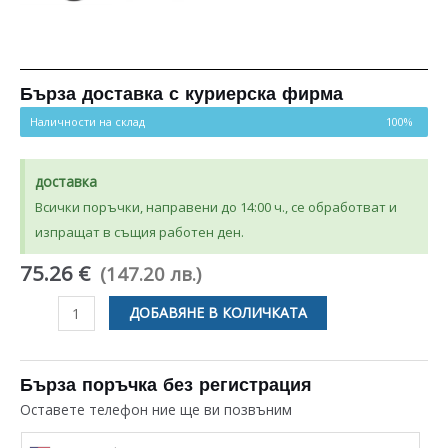
Бърза доставка с куриерска фирма
Наличности на склад
100%
доставка
Всички поръчки, направени до 14:00 ч., се обработват и
изпращат в същия работен ден.
75.26 €
(147.20 лв.)
количество
ДОБАВЯНЕ В КОЛИЧКАТА
за
НАГРЕВАТЕЛ
С
Бърза поръчка без регистрация
КОРПУС
Оставете телефон ние ще ви позвъним
ЗА