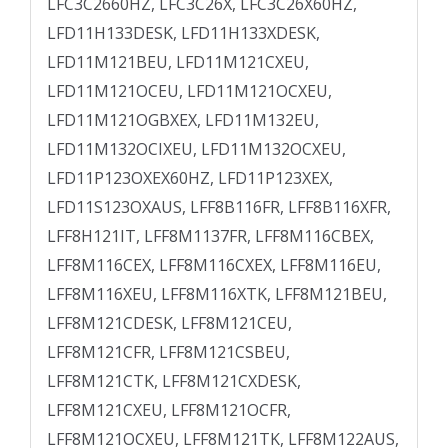
LFC3C2660HZ, LFC3C26X, LFC3C26X60HZ,
LFD11H133DESK, LFD11H133XDESK,
LFD11M121BEU, LFD11M121CXEU,
LFD11M121OCEU, LFD11M121OCXEU,
LFD11M121OGBXEX, LFD11M132EU,
LFD11M132OCIXEU, LFD11M132OCXEU,
LFD11P123OXEX60HZ, LFD11P123XEX,
LFD11S123OXAUS, LFF8B116FR, LFF8B116XFR,
LFF8H121IT, LFF8M1137FR, LFF8M116CBEX,
LFF8M116CEX, LFF8M116CXEX, LFF8M116EU,
LFF8M116XEU, LFF8M116XTK, LFF8M121BEU,
LFF8M121CDESK, LFF8M121CEU,
LFF8M121CFR, LFF8M121CSBEU,
LFF8M121CTK, LFF8M121CXDESK,
LFF8M121CXEU, LFF8M121OCFR,
LFF8M121OCXEU, LFF8M121TK, LFF8M122AUS,