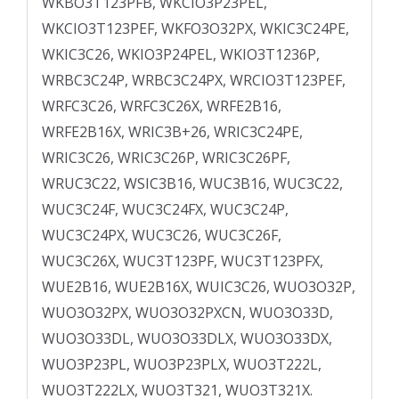
WKBO3T123PFB, WKCIO3P23PEL,
WKCIO3T123PEF, WKFO3O32PX, WKIC3C24PE,
WKIC3C26, WKIO3P24PEL, WKIO3T1236P,
WRBC3C24P, WRBC3C24PX, WRCIO3T123PEF,
WRFC3C26, WRFC3C26X, WRFE2B16,
WRFE2B16X, WRIC3B+26, WRIC3C24PE,
WRIC3C26, WRIC3C26P, WRIC3C26PF,
WRUC3C22, WSIC3B16, WUC3B16, WUC3C22,
WUC3C24F, WUC3C24FX, WUC3C24P,
WUC3C24PX, WUC3C26, WUC3C26F,
WUC3C26X, WUC3T123PF, WUC3T123PFX,
WUE2B16, WUE2B16X, WUIC3C26, WUO3O32P,
WUO3O32PX, WUO3O32PXCN, WUO3O33D,
WUO3O33DL, WUO3O33DLX, WUO3O33DX,
WUO3P23PL, WUO3P23PLX, WUO3T222L,
WUO3T222LX, WUO3T321, WUO3T321X.