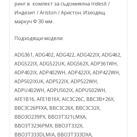
ринг в комлект за съдомиялнa Indesit /
Индезит / Ariston / Аристон. Изходящ
маркуч Ф 30 мм .
Подходящи модели:
ADG361, ADG402, ADG422, ADG422IX, ADG462,
ADG522IX, ADG522UK, ADG562X, ADP361WH,
ADP402IX, ADP402WH, ADP422IX, ADP422WH,
ADP502IXUK, ADP522IX, ADP522WH,
ADPU402WH, ADPU502IX, ADPU502WH,
AFE1B16, AFE1B16X, AIC3C26C, BBC3B+26X,
BBC3C26PFXA, BBC3C26X, BBC3C32X,
BBO3O239PX, BBO3T321LMXA,
BBO3T3236PMX, BBO3T332X,
BBO3T333DLMIA, BBO3T333DXA,