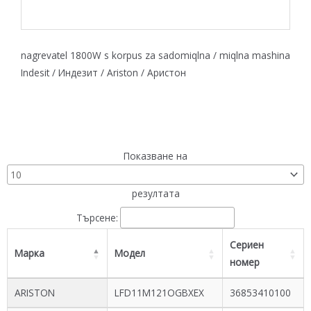
nagrevatel 1800W s korpus za sadomiqlna / miqlna mashina
Indesit / Индезит / Ariston / Аристон
Показване на
резултата
Търсене:
Сериен
Марка
Модел
номер
ARISTON
LFD11M121OGBXEX
36853410100