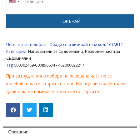
СЪДОМИЯЛНА
INDESIT
ARISTON
ПОРЪЧАЙ
C00302489
-
C00856634
Поръчка по телефон - Обади се и цитирай този код:
161AR12
-
Категории:
Нагреватели за Съдомиялни
,
Резервни части за
482000022217
Съдомиялни
Tag
C00302489-C00856634 - 482000022217
При затруднения в избора на резервна част не се
колебайте да се свържете с нас. Ние ще ви съдействаме
дори и да не намирате това което търсите.
Описание