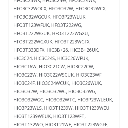
HFO3C23WX, HFO3C24W, HFO3C24WX,
HFO3C32WOCX, HFO3O32W, HFO3O32WCX,
HFO3O32WGCUK, HFO3P23WLUK,
HFO3T123WFUK, HFO3T222WG,
HFO3T222WGUK, HFO3T222WGXU,
HFO3T222WGXUK, HFO3T223WGFX,
HFO3T333DFX, HIC3B+26, HIC3B+26UK,
HIC3C24, HIC3C24S, HIC3C26WFUK,
HIO3C16W, HIO3C21CW, HIO3C22CW,
HIO3C22W, HIO3C22WSCUK, HIO3C23WF,
HIO3C24F, HIO3C24WCUK, HIO3C26WUK,
HIO3O32W, HIO3O32WC, HIO3O32WG,
HIO3O32WGC, HIO3O32WTC, HIO3P23WLEUK,
HIO3P23WLS, HIO3T1239W, HIO3T1239WEU,
HIO3T1239WEUK, HIO3T123WFT,
HIO3T132WO, HIO3T21WE, HIO3T223WGFE,