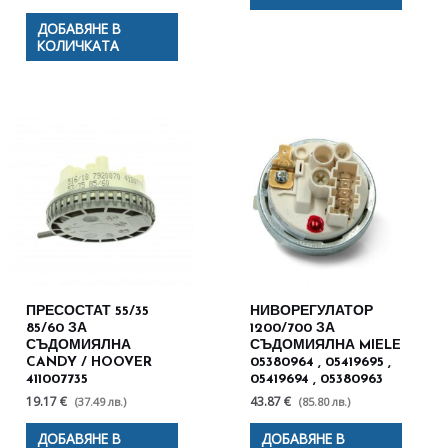
ДОБАВЯНЕ В
КОЛИЧКАТА
ПРЕСОСТАТ 55/35
НИВОРЕГУЛАТОР
85/60 ЗА
1200/700 ЗА
СЪДОМИЯЛНА
СЪДОМИЯЛНА MIELE
CANDY / HOOVER
05380964 , 05419695 ,
411007735
05419694 , 05380963
19.17 €
43.87 €
(37.49 лв.)
(85.80 лв.)
ДОБАВЯНЕ В
ДОБАВЯНЕ В