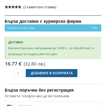
(
2
клиентски отзива)
Оценен
2
5.00
от 5,
базирано на
потребителски
Бърза доставка с куриерска фирма
оценки
Наличности на склад
100%
доставка
Всички поръчки, направени до 14:00 ч., се обработват и
изпращат в същия работен ден.
16.77 €
(32.80 лв.)
количество
ДОБАВЯНЕ В КОЛИЧКАТА
за
НИВОРЕГУЛАТОР
ЗА
Бърза поръчка без регистрация
ПРОФЕСИОНАЛНА
Оставете телефон ние ще ви позвъним
СЪДОМИЯЛНА