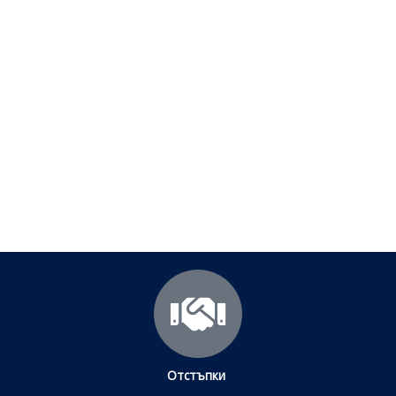
Полезни съвети - Често
срещани проблеми
Посетете страницата с полезни съвети за да
научите повече.
Щракнете тук
Отстъпки