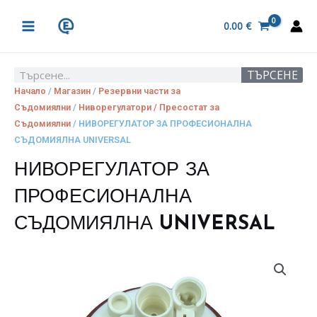
Skip
MAIN
to
0.00
€
MENU
content
ТЪРСЕНЕ
Search
Начало
/
Магазин
/
Резервни части за
Съдомиялни
/
Ниворегулатори / Пресостат за
Съдомиялни
/ НИВОРЕГУЛАТОР ЗА ПРОФЕСИОНАЛНА
СЪДОМИЯЛНА UNIVERSAL
НИВОРЕГУЛАТОР ЗА
ПРОФЕСИОНАЛНА
СЪДОМИЯЛНА UNIVERSAL