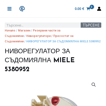
Skip
MAIN
to
0.00
€
MENU
content
ТЪРСЕНЕ
Search
Начало
/
Магазин
/
Резервни части за
Съдомиялни
/
Ниворегулатори / Пресостат за
Съдомиялни
/ НИВОРЕГУЛАТОР ЗА СЪДОМИЯЛНА MIELE 5380952
НИВОРЕГУЛАТОР ЗА
СЪДОМИЯЛНА MIELE
5380952