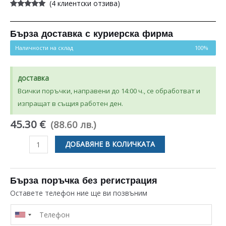
(
4
клиентски отзива)
Оценен
4
5.00
от 5,
базирано на
потребителски
Бърза доставка с куриерска фирма
оценки
Наличности на склад
100%
доставка
Всички поръчки, направени до 14:00 ч., се обработват и
изпращат в същия работен ден.
45.30 €
(88.60 лв.)
количество
ДОБАВЯНЕ В КОЛИЧКАТА
за
НИВОРЕГУЛАТОР
ЗА
Бърза поръчка без регистрация
СЪДОМИЯЛНА
Оставете телефон ние ще ви позвъним
MIELE
5380952