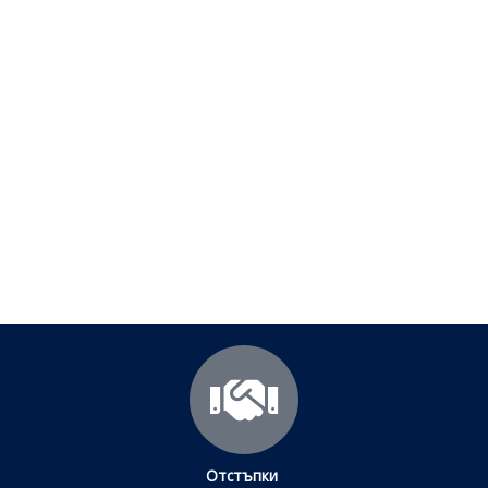
Полезни съвети - Често
срещани проблеми
Посетете страницата с полезни съвети за да
научите повече.
Щракнете тук
Отстъпки