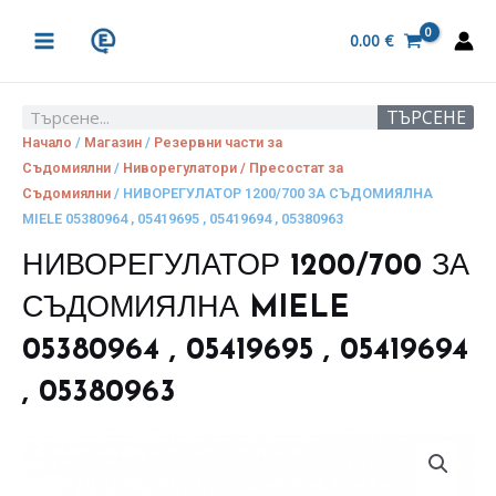
Skip
MAIN
to
0.00
€
MENU
content
ТЪРСЕНЕ
Search
Начало
/
Магазин
/
Резервни части за
Съдомиялни
/
Ниворегулатори / Пресостат за
Съдомиялни
/ НИВОРЕГУЛАТОР 1200/700 ЗА СЪДОМИЯЛНА
MIELE 05380964 , 05419695 , 05419694 , 05380963
НИВОРЕГУЛАТОР 1200/700 ЗА
СЪДОМИЯЛНА MIELE
05380964 , 05419695 , 05419694
, 05380963