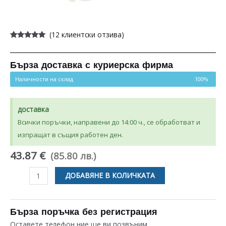
(
12
клиентски отзива)
Оценен
12
4.92
от 5,
базирано
на
Бърза доставка с куриерска фирма
потребителски
оценки
Наличности на склад
100%
доставка
Всички поръчки, направени до 14:00 ч., се обработват и
изпращат в същия работен ден.
43.87 €
(85.80 лв.)
количество
ДОБАВЯНЕ В КОЛИЧКАТА
за
НИВОРЕГУЛАТОР
1200/700
Бърза поръчка без регистрация
ЗА
Оставете телефон ние ще ви позвъним