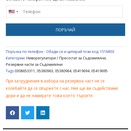
СЪДОМИЯЛНА
MIELE
05380964
,
ПОРЪЧАЙ
05419695
,
05419694
Поръчка по телефон - Обади се и цитирай този код:
151MI03
,
Категории:
Ниворегулатори / Пресостат за Съдомиялни
,
05380963
Резервни части за Съдомиялни
Tags
0308653311
,
05380963
,
05380964
,
05419694
,
05419695
При затруднения в избора на резервна част не се
колебайте да се свържете с нас. Ние ще ви съдействаме
дори и да не намирате това което търсите.