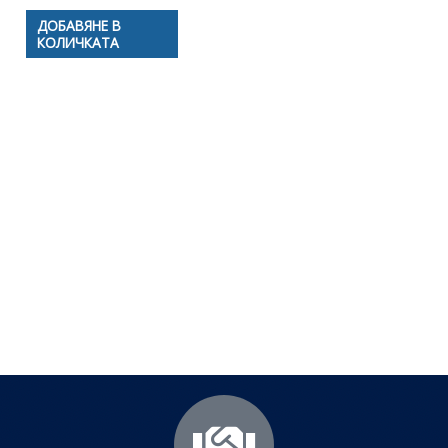
ДОБАВЯНЕ В
КОЛИЧКАТА
Полезни съвети - Често
срещани проблеми
Посетете страницата с полезни съвети за да
научите повече.
Щракнете тук