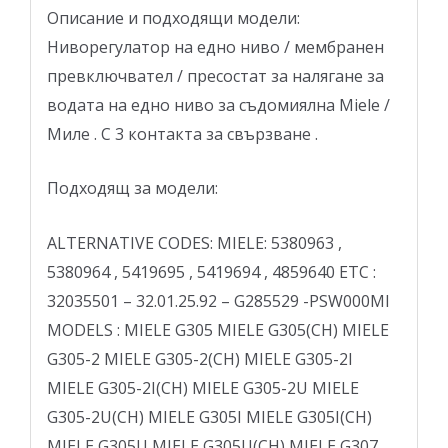
Описание и подходящи модели:
Ниворегулатор на едно ниво / мембранен
превключвател / пресостат за налягане за
водата на едно ниво за съдомиялна Miele /
Миле . С 3 контакта за свързване .
Подходящ за модели:
ALTERNATIVE CODES: MIELE: 5380963 ,
5380964 , 5419695 , 5419694 , 4859640 ETC :
32035501 – 32.01.25.92 – G285529 -PSW000MI
MODELS : MIELE G305 MIELE G305(CH) MIELE
G305-2 MIELE G305-2(CH) MIELE G305-2I
MIELE G305-2I(CH) MIELE G305-2U MIELE
G305-2U(CH) MIELE G305I MIELE G305I(CH)
MIELE G305U MIELE G305U(CH) MIELE G307