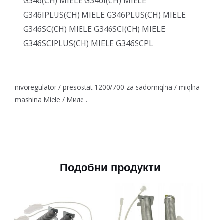
G346(CH) MIELE G346I(CH) MIELE
G346IPLUS(CH) MIELE G346PLUS(CH) MIELE
G346SC(CH) MIELE G346SCI(CH) MIELE
G346SCIPLUS(CH) MIELE G346SCPL
nivoregulator / presostat 1200/700 za sadomiqlna / miqlna
mashina Miele / Миле .
Подобни продукти