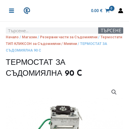
Skip
MAIN
to
0.00
€
MENU
content
ТЪРСЕНЕ
Search
Начало
/
Магазин
/
Резервни части за Съдомиялни
/
Термостати
ТИП КЛИКСОН за Съдомиялни / Миялни
/ ТЕРМОСТАТ ЗА
СЪДОМИЯЛНА 90 C
ТЕРМОСТАТ ЗА
СЪДОМИЯЛНА 90 C