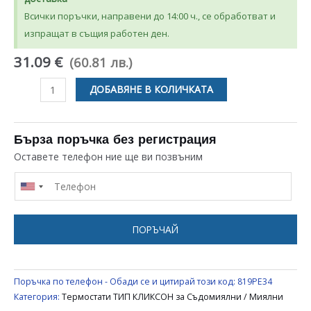
Всички поръчки, направени до 14:00 ч., се обработват и
изпращат в същия работен ден.
31.09 €
(60.81 лв.)
количество
ДОБАВЯНЕ В КОЛИЧКАТА
за
ТЕРМОСТАТ
ЗА
Бърза поръчка без регистрация
СЪДОМИЯЛНА
Оставете телефон ние ще ви позвъним
90
C
ПОРЪЧАЙ
Поръчка по телефон - Обади се и цитирай този код:
819PE34
Категория:
Термостати ТИП КЛИКСОН за Съдомиялни / Миялни