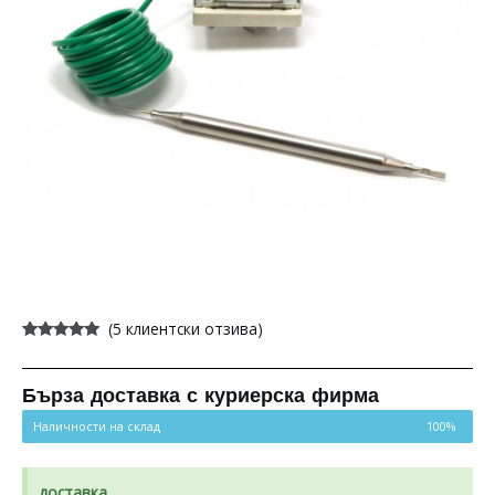
(
5
клиентски отзива)
Оценен
5
5.00
от 5,
базирано на
потребителски
Бърза доставка с куриерска фирма
оценки
Наличности на склад
100%
доставка