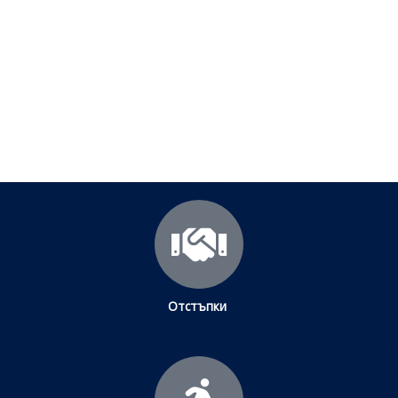
срещани проблеми
Посетете страницата с полезни съвети за да
научите повече.
Щракнете тук
Отстъпки