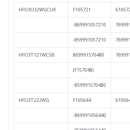
HFO3O32WGCUK
F105721
61057
-869991057210
76999
-859991057210
76999
HFO3T121WCSB
869991570480
76999
(F157048)
-859991570480
HFO3T222WG
F105644
61056
-869991056440