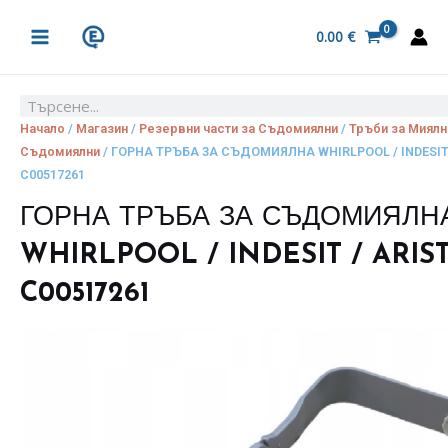
Skip
MAIN
to
0.00
€
MENU
content
Search
Начало
/
Магазин
/
Резервни части за Съдомиялни
/
Тръби за Миялн
Съдомиялни
/ ГОРНА ТРЪБА ЗА СЪДОМИЯЛНА WHIRLPOOL / INDESIT
C00517261
ГОРНА ТРЪБА ЗА СЪДОМИЯЛН
WHIRLPOOL / INDESIT / ARIS
C00517261