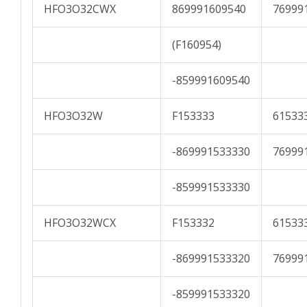
HFO3O32CWX
869991609540
76999
(F160954)
-859991609540
HFO3O32W
F153333
61533
-869991533330
76999
-859991533330
HFO3O32WCX
F153332
61533
-869991533320
76999
-859991533320