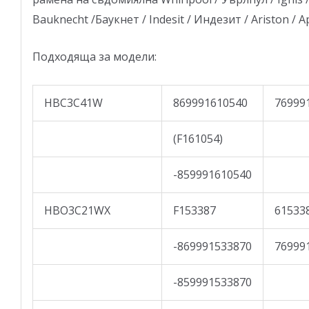
Bauknecht /Баукнет / Indesit / Индезит / Ariston / А
Подходяща за модели:
HBC3C41W
869991610540
76999
(F161054)
-859991610540
HBO3C21WX
F153387
61533
-869991533870
76999
-859991533870