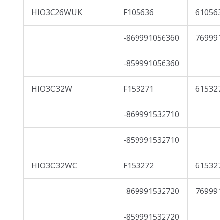
HIO3C26WUK
F105636
61056
-869991056360
76999
-859991056360
HIO3O32W
F153271
61532
-869991532710
-859991532710
HIO3O32WC
F153272
61532
-869991532720
76999
-859991532720