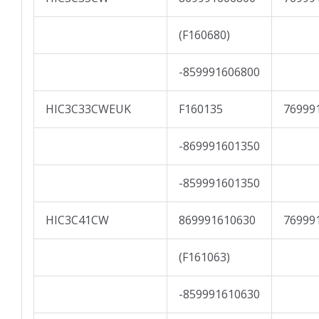
(F160680)
-859991606800
HIC3C33CWEUK
F160135
76999
-869991601350
-859991601350
HIC3C41CW
869991610630
76999
(F161063)
-859991610630