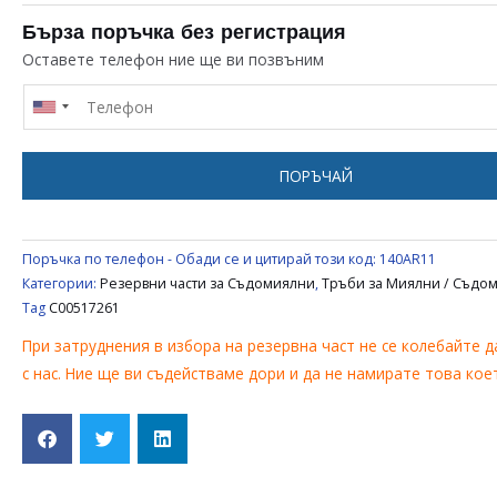
ГОРНА
ТРЪБА
Бърза поръчка без регистрация
ЗА
Оставете телефон ние ще ви позвъним
СЪДОМИЯЛНА
WHIRLPOOL
/
INDESIT
ПОРЪЧАЙ
/
ARISTON
C00517261
Поръчка по телефон - Обади се и цитирай този код:
140AR11
Категории:
Резервни части за Съдомиялни
,
Тръби за Миялни / Съдо
Tag
C00517261
При затруднения в избора на резервна част не се колебайте д
с нас. Ние ще ви съдействаме дори и да не намирате това ко