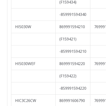
(F159434)
-859991594340
HI5030W
869991594210
76999
(F159421)
-859991594210
HI5030WEF
869991594220
76999
(F159422)
-859991594220
HIC3C26CW
869991606790
76999