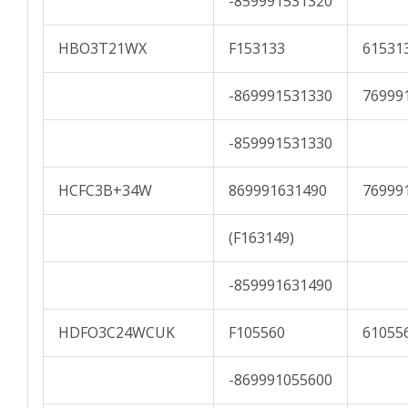
-859991531320
HBO3T21WX
F153133
61531
-869991531330
76999
-859991531330
HCFC3B+34W
869991631490
76999
(F163149)
-859991631490
HDFO3C24WCUK
F105560
61055
-869991055600