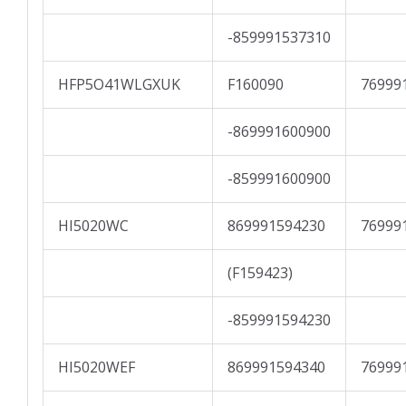
-859991537310
HFP5O41WLGXUK
F160090
76999
-869991600900
-859991600900
HI5020WC
869991594230
76999
(F159423)
-859991594230
HI5020WEF
869991594340
76999