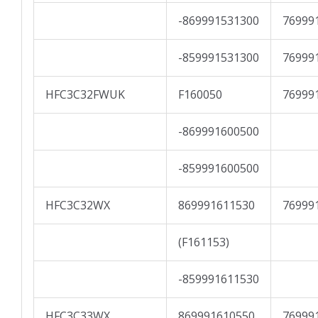
-869991531300
76999
-859991531300
76999
HFC3C32FWUK
F160050
76999
-869991600500
-859991600500
HFC3C32WX
869991611530
76999
(F161153)
-859991611530
HFC3C33WX
869991610550
76999