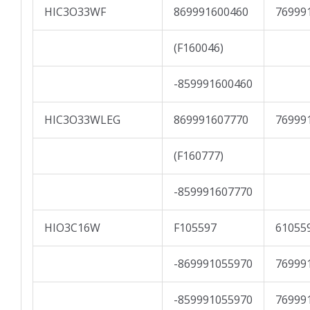
HIC3O33WF
869991600460
76999
(F160046)
-859991600460
HIC3O33WLEG
869991607770
76999
(F160777)
-859991607770
HIO3C16W
F105597
61055
-869991055970
76999
-859991055970
76999