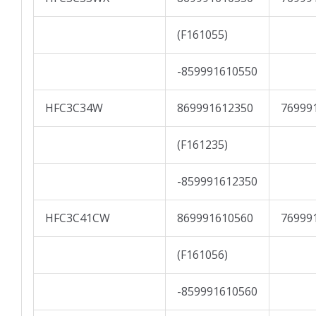
(F161055)
-859991610550
HFC3C34W
869991612350
76999
(F161235)
-859991612350
HFC3C41CW
869991610560
76999
(F161056)
-859991610560