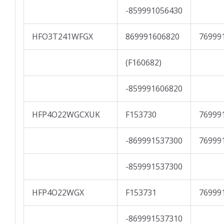
-859991056430
HFO3T241WFGX
869991606820
76999
(F160682)
-859991606820
HFP4O22WGCXUK
F153730
76999
-869991537300
76999
-859991537300
HFP4O22WGX
F153731
76999
-869991537310