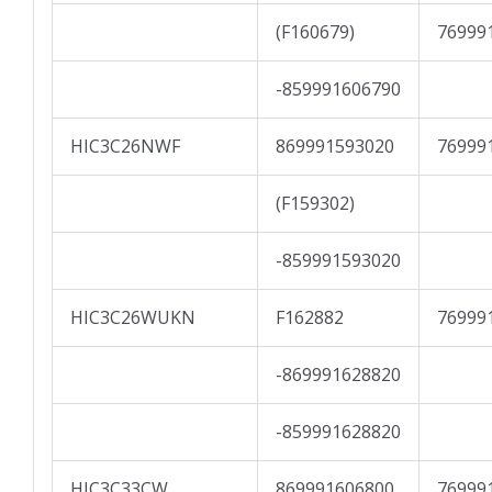
(F160679)
76999
-859991606790
HIC3C26NWF
869991593020
76999
(F159302)
-859991593020
HIC3C26WUKN
F162882
76999
-869991628820
-859991628820
HIC3C33CW
869991606800
76999