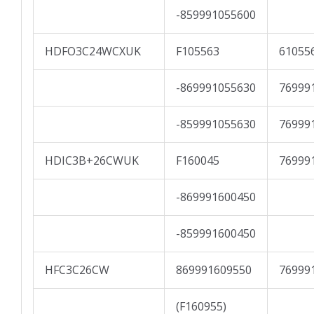
-859991055600
HDFO3C24WCXUK
F105563
61055
-869991055630
76999
-859991055630
76999
HDIC3B+26CWUK
F160045
76999
-869991600450
-859991600450
HFC3C26CW
869991609550
76999
(F160955)