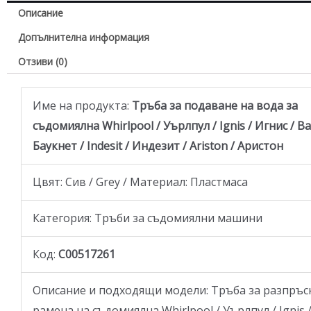
Описание
Допълнителна информация
Отзиви (0)
Име на продукта:
Тръба за подаване на вода за
съдомиялна Whirlpool / Уърлпул / Ignis / Игнис / B
Баукнет / Indesit / Индезит / Ariston / Аристон
Цвят: Сив / Grey / Материал: Пластмаса
Категория: Тръби за съдомиялни машини
Код:
C00517261
Описание и подходящи модели: Тръба за разпръ
рамена на съдомиялна Whirlpool / Уърлпул / Ignis /