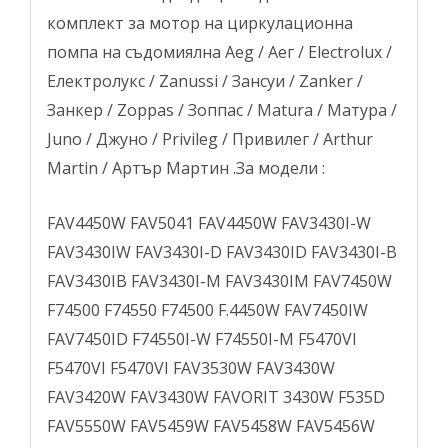
комплект за мотор на циркулационна
помпа на съдомиялна Aeg / Аег / Electrolux /
Електролукс / Zanussi / Зансуи / Zanker /
Занкер / Zoppas / Зоппас / Matura / Матура /
Juno / Джуно / Privileg / Привилег / Arthur
Martin / Артър Мартин .За модели :
FAV4450W FAV5041 FAV4450W FAV3430I-W
FAV3430IW FAV3430I-D FAV3430ID FAV3430I-B
FAV3430IB FAV3430I-M FAV3430IM FAV7450W
F74500 F74550 F74500 F.4450W FAV7450IW
FAV7450ID F74550I-W F74550I-M F5470VI
F5470VI F5470VI FAV3530W FAV3430W
FAV3420W FAV3430W FAVORIT 3430W F535D
FAV5550W FAV5459W FAV5458W FAV5456W