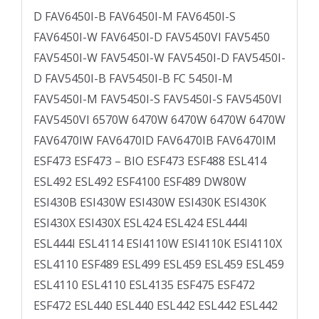
D FAV6450I-B FAV6450I-M FAV6450I-S
FAV6450I-W FAV6450I-D FAV5450VI FAV5450
FAV5450I-W FAV5450I-W FAV5450I-D FAV5450I-
D FAV5450I-B FAV5450I-B FC 5450I-M
FAV5450I-M FAV5450I-S FAV5450I-S FAV5450VI
FAV5450VI 6570W 6470W 6470W 6470W 6470W
FAV6470IW FAV6470ID FAV6470IB FAV6470IM
ESF473 ESF473 – BIO ESF473 ESF488 ESL414
ESL492 ESL492 ESF4100 ESF489 DW80W
ESI430B ESI430W ESI430W ESI430K ESI430K
ESI430X ESI430X ESL424 ESL424 ESL444I
ESL444I ESL4114 ESI4110W ESI4110K ESI4110X
ESL4110 ESF489 ESL499 ESL459 ESL459 ESL459
ESL4110 ESL4110 ESL4135 ESF475 ESF472
ESF472 ESL440 ESL440 ESL442 ESL442 ESL442