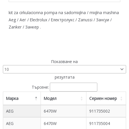
kit za cirkulacionna pompa na sadomiqlna / miqlna mashina
Aeg / Аег / Electrolux / Електролукс / Zanussi / Зансуи /
Zanker / Занкер .
Показване на
резултата
Търсене:
Марка
Модел
Сериен номер
AEG
6470W
911735002
AEG
6470W
911735004