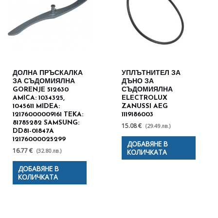
ДОЛНА ПРЪСКАЛКА
УПЛЪТНИТЕЛ ЗА
ЗА СЪДОМИЯЛНА
ДЪНО ЗА
GORENJE 512630
СЪДОМИЯЛНА
AMICA: 1034325,
ELECTROLUX
1045611 MIDEA:
ZANUSSI AEG
12176000009161 TEKA:
1119186003
81785282 SAMSUNG:
15.08 €
(29.49 лв.)
DD81-01847A
12176000025299
ДОБАВЯНЕ В
16.77 €
(32.80 лв.)
КОЛИЧКАТА
ДОБАВЯНЕ В
КОЛИЧКАТА