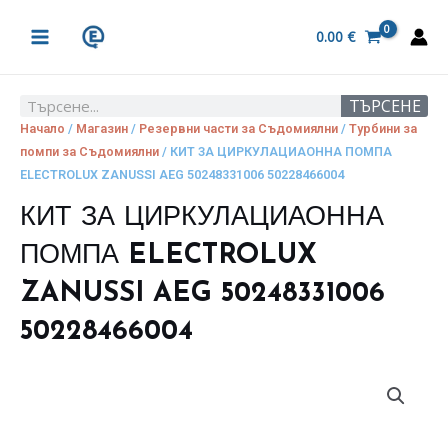
Skip
MAIN
to
0.00
€
MENU
content
ТЪРСЕНЕ
Search
Начало
/
Магазин
/
Резервни части за Съдомиялни
/
Турбини за
помпи за Съдомиялни
/ КИТ ЗА ЦИРКУЛАЦИАОННА ПОМПА
ELECTROLUX ZANUSSI AEG 50248331006 50228466004
КИТ ЗА ЦИРКУЛАЦИАОННА
ПОМПА ELECTROLUX
ZANUSSI AEG 50248331006
50228466004