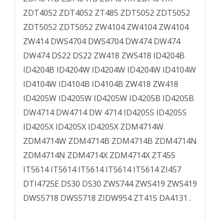
ZDT4052 ZDT4052 ZT485 ZDT5052 ZDT5052
ZDT5052 ZDT5052 ZW4104 ZW4104 ZW4104
ZW414 DWS4704 DWS4704 DW474 DW474
DW474 DS22 DS22 ZW418 ZWS418 ID4204B
ID4204B ID4204W ID4204W ID4204W ID4104W
ID4104W ID4104B ID4104B ZW418 ZW418
ID4205W ID4205W ID4205W ID4205B ID4205B
DW4714 DW4714 DW 4714 ID4205S ID4205S
ID4205X ID4205X ID4205X ZDM4714W
ZDM4714W ZDM4714B ZDM4714B ZDM4714N
ZDM4714N ZDM4714X ZDM4714X ZT455
IT5614 IT5614 IT5614 IT5614 IT5614 ZI457
DTI4725E DS30 DS30 ZWS744 ZWS419 ZWS419
DWS5718 DWS5718 ZIDW954 ZT415 DA4131 .