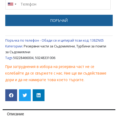
ELECTROLUX
ZANUSSI
AEG
ПОРЪЧАЙ
50248331006
50228466004
Поръчка по телефон - Обади се и цитирай този код:
138ZN05
Категории:
Резервни части за Съдомиялни
,
Турбини за помпи
за Съдомиялни
Tags
50228466004
,
50248331006
При затруднения в избора на резервна част не се
колебайте да се свържете с нас. Ние ще ви съдействаме
дори и да не намирате това което търсите.
Описание