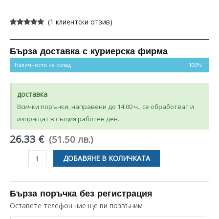
(
1
клиентски отзив)
Оценен
1
5.00
от 5,
базирано на
потребителски
Бърза доставка с куриерска фирма
оценки
Наличности на склад
100%
доставка
Всички поръчки, направени до 14:00 ч., се обработват и
изпращат в същия работен ден.
26.33 €
(51.50 лв.)
количество
ДОБАВЯНЕ В КОЛИЧКАТА
за
КИТ
ЗА
Бърза поръчка без регистрация
ЦИРКУЛАЦИАОННА
Оставете телефон ние ще ви позвъним
ПОМПА