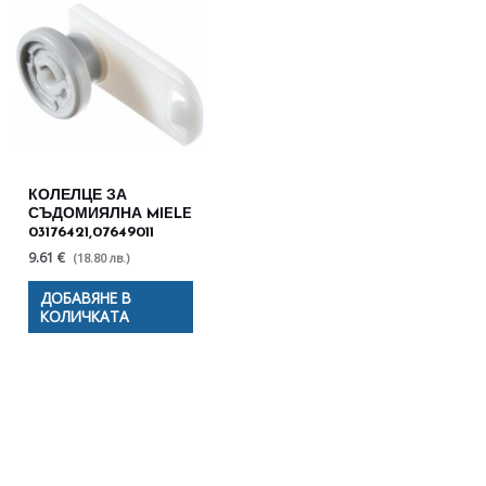
КОЛЕЛЦЕ ЗА
СЪДОМИЯЛНА MIELE
03176421,07649011
9.61 €
(18.80 лв.)
ДОБАВЯНЕ В
КОЛИЧКАТА
Полезни съвети - Често
срещани проблеми