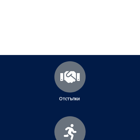
Посетете страницата с полезни съвети за да
научите повече.
Щракнете тук
Отстъпки