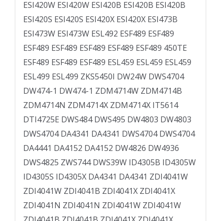
ESI420W ESI420W ESI420B ESI420B ESI420B
ESI420S ESI420S ESI420X ESI420X ESI473B
ESI473W ESI473W ESL492 ESF489 ESF489
ESF489 ESF489 ESF489 ESF489 ESF489 450TE
ESF489 ESF489 ESF489 ESL459 ESL459 ESL459
ESL499 ESL499 ZKS5450I DW24W DWS4704
DW474-1 DW474-1 ZDM4714W ZDM4714B
ZDM4714N ZDM4714X ZDM4714X IT5614
DTI4725E DWS484 DWS495 DW4803 DW4803
DWS4704 DA4341 DA4341 DWS4704 DWS4704
DA4441 DA4152 DA4152 DW4826 DW4936
DWS4825 ZWS744 DWS39W ID4305B ID4305W
ID4305S ID4305X DA4341 DA4341 ZDI4041W
ZDI4041W ZDI4041B ZDI4041X ZDI4041X
ZDI4041N ZDI4041N ZDI4041W ZDI4041W
ZDI4041B ZDI4041B ZDI4041X ZDI4041X