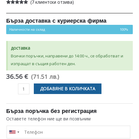
(
7
клиентски отзива)
Оценен
7
5.00
от 5,
базирано на
потребителски
Бърза доставка с куриерска фирма
оценки
Наличности на склад
100%
доставка
Всички поръчки, направени до 14:00 ч., се обработват и
изпращат в същия работен ден.
36.56 €
(71.51 лв.)
количество
ДОБАВЯНЕ В КОЛИЧКАТА
за
ФИЛТЪР
ЗА
Бърза поръчка без регистрация
СЪДОМИЯЛНА
Оставете телефон ние ще ви позвъним
МАШИНА
ELECTROLUX