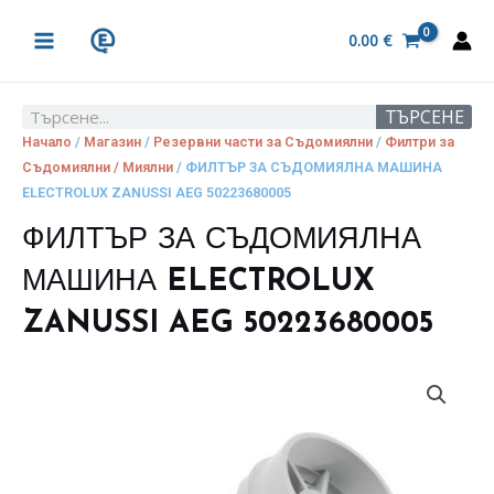
Skip
MAIN
to
0.00
€
MENU
content
ТЪРСЕНЕ
Search
Начало
/
Магазин
/
Резервни части за Съдомиялни
/
Филтри за
Съдомиялни / Миялни
/ ФИЛТЪР ЗА СЪДОМИЯЛНА МАШИНА
ELECTROLUX ZANUSSI AEG 50223680005
ФИЛТЪР ЗА СЪДОМИЯЛНА
МАШИНА ELECTROLUX
ZANUSSI AEG 50223680005