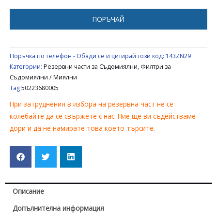
ZANUSSI
AEG
ПОРЪЧАЙ
50223680005
Поръчка по телефон - Обади се и цитирай този код:
143ZN29
Категории:
Резервни части за Съдомиялни
,
Филтри за
Съдомиялни / Миялни
Tag
50223680005
При затруднения в избора на резервна част не се
колебайте да се свържете с нас. Ние ще ви съдействаме
дори и да не намирате това което търсите.
Описание
Допълнителна информация