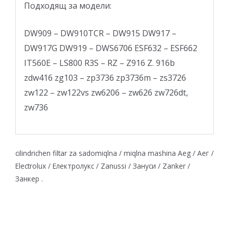
Подходящ за модели:
DW909 – DW910TCR – DW915 DW917 –
DW917G DW919 – DWS6706 ESF632 – ESF662
IT560E – LS800 R3S – RZ – Z916 Z. 916b
zdw416 zg103 – zp3736 zp3736m – zs3726
zw122 – zw122vs zw6206 – zw626 zw726dt,
zw736
cilindrichen filtar za sadomiqlna / miqlna mashina Aeg / Аег /
Electrolux / Електролукс / Zanussi / Зануси / Zanker /
Занкер .