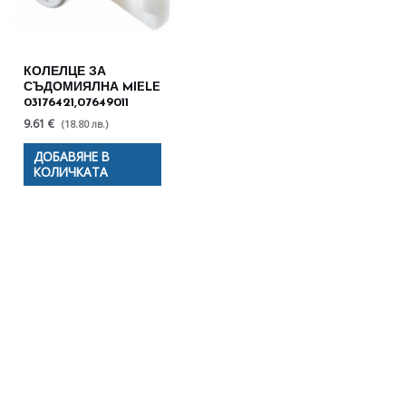
КОЛЕЛЦЕ ЗА
СЪДОМИЯЛНА MIELE
03176421,07649011
9.61 €
(18.80 лв.)
ДОБАВЯНЕ В
КОЛИЧКАТА
Полезни съвети - Често
срещани проблеми
Посетете страницата с полезни съвети за да
научите повече.
Щракнете тук