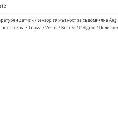
7012
урен датчик / сензор за мътност за съдомиялна Aeg / Ае
пас / Trerma / Терма / Vestel / Вестел / Peligrim / Пелигрим