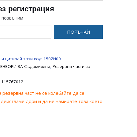
ез регистрация
и позвъним
ПОРЪЧАЙ
 и цитирай този код:
150ZN00
 СЕНЗОРИ ЗА Съдомиялни
,
Резервни части за
1115767012
 резервна част не се колебайте да се
ъдействаме дори и да не намирате това което