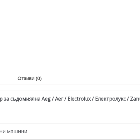
я
Отзиви (0)
а съдомиялна Aeg / Аег / Electrolux / Електролукс / Zanus
лни машини