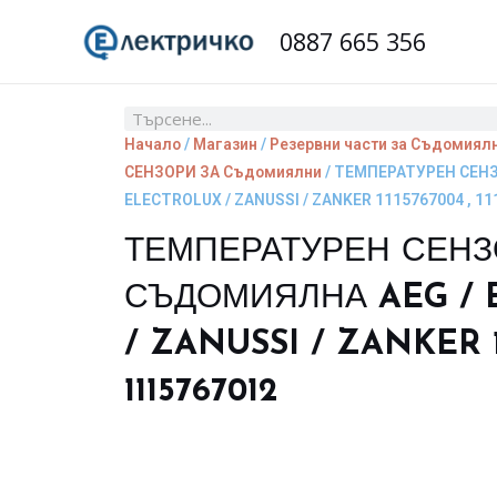
Skip
0887 665 356
to
content
Search
Начало
/
Магазин
/
Резервни части за Съдомиял
СЕНЗОРИ ЗА Съдомиялни
/ ТЕМПЕРАТУРЕН СЕН
ELECTROLUX / ZANUSSI / ZANKER 1115767004 , 1
ТЕМПЕРАТУРЕН СЕНЗ
СЪДОМИЯЛНА AEG / 
/ ZANUSSI / ZANKER 11
1115767012