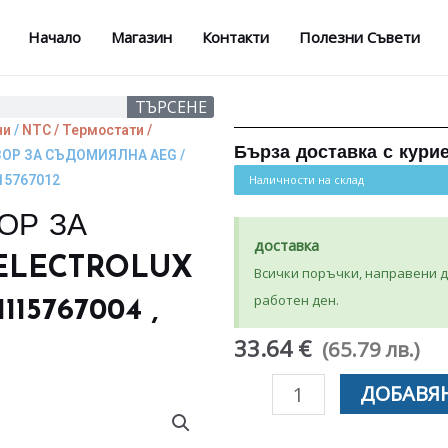
Начало
Магазин
Контакти
Полезни Съвети
ТЪРСЕНЕ
ни
/
NTC / Термостати /
Бърза доставка с кури
ЗОР ЗА СЪДОМИЯЛНА AEG /
115767012
Наличности на склад
ОР ЗА
доставка
ELECTROLUX
Всички поръчки, направени до
работен ден.
15767004 ,
33.64 €
(65.79 лв.)
количество
ДОБАВЯН
за
ТЕМПЕРАТУРЕН