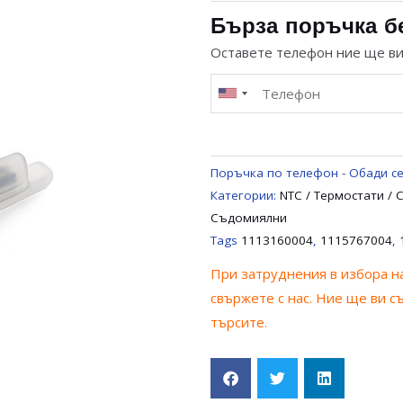
СЕНЗОР
Бърза поръчка б
ЗА
Оставете телефон ние ще в
СЪДОМИЯЛНА
AEG
/
ELECTROLUX
/
Поръчка по телефон - Обади се
ZANUSSI
Категории:
NTC / Термостати /
/
Съдомиялни
ZANKER
Tags
1113160004
,
1115767004
,
1115767004
При затруднения в избора на
,
свържете с нас. Ние ще ви с
1115767012
търсите.