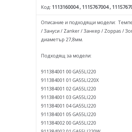
Код:
1113160004 , 1115767004 , 111576
Описание и подходящи модели: Температ
/ Зануси / Zanker / Занкер / Zoppas / Зо
диаметър 27,8мм.
Подходящ за модели:
911384001 00 GA55LI220
911384001 01 GA55LI220X
911384001 02 GA55LI220
911384001 03 GA55LI220
911384001 04 GA55LI220
911384001 05 GA55LI220
911384002 00 GA55LI220
911384002 01 GA55LI220W