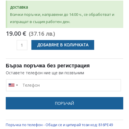
доставка
Всички поръчки, направени до 14:00 ч., се обработват и
изпращат в същия работен ден.
19.00 €
(37.16 лв.)
количество
ДОБАВЯНЕ В КОЛИЧКАТА
за
ТЕРМОРЕГУЛАТОР
ОТ
Бърза поръчка без регистрация
50
Оставете телефон ние ще ви позвъним
ДО
90С
ЗА
ФРИТЮРНИК
ПОРЪЧАЙ
UNIVERSAL
Поръчка по телефон - Обади се и цитирай този код:
816PE49