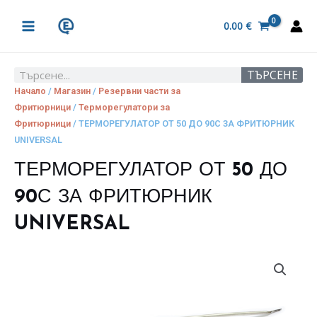
Skip
MAIN
to
0.00
€
MENU
content
ТЪРСЕНЕ
Search
Начало
/
Магазин
/
Резервни части за
Фритюрници
/
Терморегулатори за
Фритюрници
/ ТЕРМОРЕГУЛАТОР ОТ 50 ДО 90С ЗА ФРИТЮРНИК
UNIVERSAL
ТЕРМОРЕГУЛАТОР ОТ 50 ДО
90С ЗА ФРИТЮРНИК
UNIVERSAL