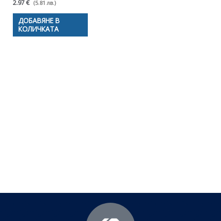
2.97 €
(5.81 лв.)
ДОБАВЯНЕ В
КОЛИЧКАТА
Полезни съвети - Често
срещани проблеми
Посетете страницата с полезни съвети за да
научите повече.
Щракнете тук