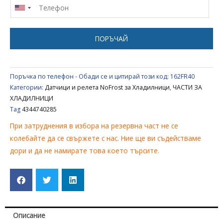
ХЛАДИЛНИК
BEKO
SANG
ПОРЪЧАЙ
BLOMBERG
4344740285
Поръчка по телефон - Обади се и цитирай този код:
162FR40
Категории:
Датчици и релета NoFrost за Хладилници
,
ЧАСТИ ЗА
ХЛАДИЛНИЦИ
Tag
4344740285
При затруднения в избора на резервна част не се
колебайте да се свържете с нас. Ние ще ви съдействаме
дори и да не намирате това което търсите.
Описание