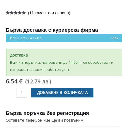
(
11
клиентски отзива)
Оценен
11
5.00
от 5,
базирано на
потребителски
Бърза доставка с куриерска фирма
оценки
Наличности на склад
100%
доставка
Всички поръчки, направени до 14:00 ч., се обработват и
изпращат в същия работен ден.
6.54 €
(12.79 лв.)
количество
ДОБАВЯНЕ В КОЛИЧКАТА
за
СЕНЗОР
ЗА
Бърза поръчка без регистрация
ЛЕДОГЕНЕРАТОРА
Оставете телефон ние ще ви позвъним
ЗА