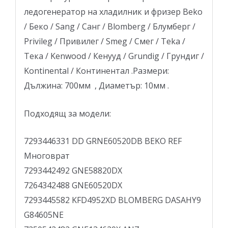
ледогенератор на хладилник и фризер Beko
/ Беко / Sang / Санг / Blomberg / Блумберг /
Privileg / Привилег / Smeg / Смег / Teka /
Тека / Kenwood / Кенууд / Grundig / Грундиг /
Kontinental / Континентал .Размери:
Дължина: 700мм , Диаметър: 10мм .
Подходящ за модели:
7293446331 DD GRNE60520DB BEKO REF
Многоврат
7293442492 GNE58820DX
7264342488 GNE60520DX
7293445582 KFD4952XD BLOMBERG DASAHY9
G84605NE