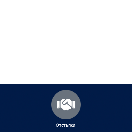
Полезни съвети - Често
срещани проблеми
Посетете страницата с полезни съвети за да
научите повече.
Щракнете тук
Отстъпки