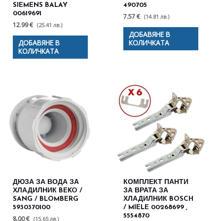
SIEMENS BALAY
490705
00619691
7.57 €
(14.81 лв.)
12.99 €
(25.41 лв.)
ДОБАВЯНЕ В
ДОБАВЯНЕ В
КОЛИЧКАТА
КОЛИЧКАТА
ДЮЗА ЗА ВОДА ЗА
КОМПЛЕКТ ПАНТИ
ХЛАДИЛНИК BEKO /
ЗА ВРАТА ЗА
SANG / BLOMBERG
ХЛАДИЛНИК BOSCH
5930370100
/ MIELE 00268699 ,
5554870
8.00 €
(15.65 лв.)