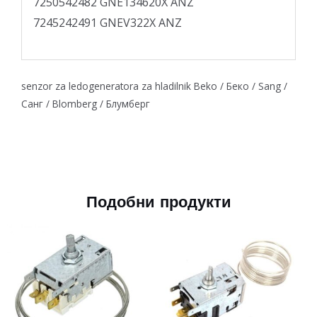
7250542482 GNE134620X ANZ
7245242491 GNEV322X ANZ
senzor za ledogeneratora za hladilnik Beko / Беко / Sang /
Санг / Blomberg / Блумберг
Подобни продукти