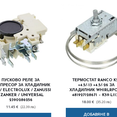
ПУСКОВО РЕЛЕ ЗА
ТЕРМОСТАТ RANCO K
ПРЕСОР ЗА ХЛАДИЛНИК
+4.5/-13 +4.5/-26 ЗА
/ ELECTROLUX / ZANUSSI
ХЛАДИЛНИК WHIRLRP
 ZANKER / UNIVERSAL
481927128671 – K59-L11
2390286256
18.00 €
(35.20 лв.)
11.45 €
(22.39 лв.)
ДОБАВЯНЕ В