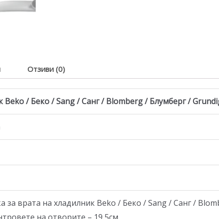
я
Отзиви (0)
eko / Беко / Sang / Санг / Blomberg / Блумберг / Grundig 
а
а врата на хладилник Beko / Беко / Sang / Санг / Blombe
нтровете на отворите – 19,5см .