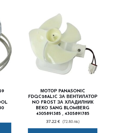
59
МОТОР PANASONIC
FDQC28AL1C ЗА ВЕНТИЛАТОР
OOL
NO FROST ЗА ХЛАДИЛНИК
30
BEKO SANG BLOMBERG
4305891385 , 4305891785
37.22 €
(72.80 лв.)