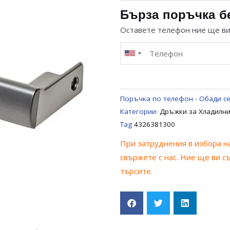
ЗА
Бърза поръчка б
ХЛАДИЛНИК
Оставете телефон ние ще в
BEKO
/
SANG
/
BLOMBERG
Поръчка по телефон - Обади се
4326381300
Категории:
Дръжки за Хладилн
Tag
4326381300
При затруднения в избора на
свържете с нас. Ние ще ви с
търсите.