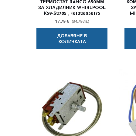
ТЕРМОСТАТ RANCO 650ММ
КОМ
ЗА ХЛАДИЛНИК WHIRLPOOL
З
К59-S2785 , 481228238175
MI
17.79 €
(34.79 лв.)
ДОБАВЯНЕ В
КОЛИЧКАТА