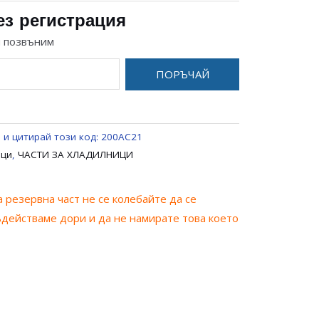
ез регистрация
и позвъним
ПОРЪЧАЙ
 и цитирай този код:
200AC21
ици
,
ЧАСТИ ЗА ХЛАДИЛНИЦИ
 резервна част не се колебайте да се
ъдействаме дори и да не намирате това което