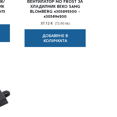
К/
ВЕНТИЛАТОР NO FROST ЗА
ИК
ХЛАДИЛНИК BEKO SANG
075
BLOMBERG 4305895500 –
4305894200
37.12 €
(72.60 лв.)
ДОБАВЯНЕ В
КОЛИЧКАТА