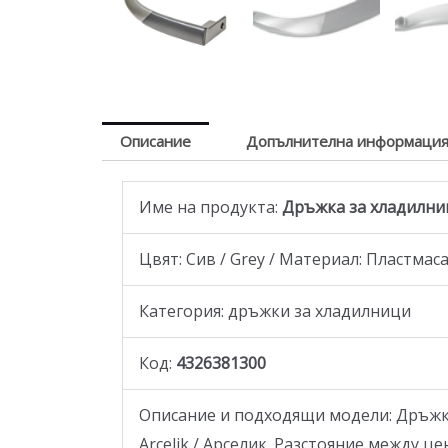
Описание
Допълнителна информаци
Име на продукта:
Дръжка за хладилник B
Цвят: Сив / Grey / Материал: Пластмас
Категория: дръжки за хладилници
Код:
4326381300
Описание и подходящи модели: Дръжка з
Arcelik / Арселик. Разстояние между це