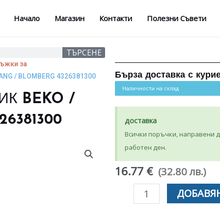
Начало
Магазин
Контакти
Полезни Съвети
ТЪРСЕНЕ
ъжки за
Бърза доставка с кури
ANG / BLOMBERG 4326381300
Наличности на склад
ИК BEKO /
26381300
доставка
Всички поръчки, направени до
работен ден.
16.77 €
(32.80 лв.)
количество
ДОБАВЯН
за
ДРЪЖКА