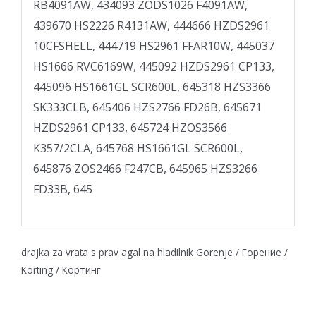
RB4091AW, 434093 ZODS1026 F4091AW,
439670 HS2226 R4131AW, 444666 HZDS2961
10CFSHELL, 444719 HS2961 FFAR­10W, 445037
HS1666 RVC6169W, 445092 HZDS2961 CP­133,
445096 HS1661GL SCR­600L, 645318 HZS3366
SK333CLB, 645406 HZS2766 FD26B, 645671
HZDS2961 CP­133, 645724 HZOS3566
K357/2CLA, 645768 HS1661GL SCR­600L,
645876 ZOS2466 F247CB, 645965 HZS3266
FD33B, 645
drajka za vrata s prav agal na hladilnik Gorenje / Горение /
Korting / Кортинг