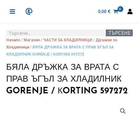
Skip
MAIN
to
0.00
€
MENU
content
ТЪРСЕНЕ
Search
Начало
/
Магазин
/
ЧАСТИ ЗА ХЛАДИЛНИЦИ
/
Дръжки за
Хладилници
/ БЯЛА ДРЪЖКА ЗА ВРАТА С ПРАВ ЪГЪЛ ЗА
ХЛАДИЛНИК GORENJE / КORTING 597272
БЯЛА ДРЪЖКА ЗА ВРАТА С
ПРАВ ЪГЪЛ ЗА ХЛАДИЛНИК
GORENJE / КORTING 597272