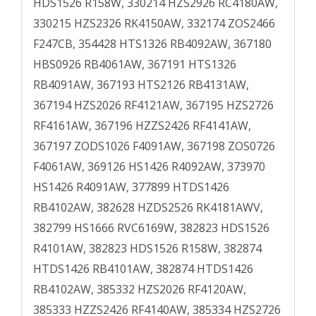
HDS1526 R158W, 330214 HZS2926 RC4180AW,
330215 HZS2326 RK4150AW, 332174 ZOS2466
F247CB, 354428 HTS1326 RB4092AW, 367180
HBS0926 RB4061AW, 367191 HTS1326
RB4091AW, 367193 HTS2126 RB4131AW,
367194 HZS2026 RF4121AW, 367195 HZS2726
RF4161AW, 367196 HZZS2426 RF4141AW,
367197 ZODS1026 F4091AW, 367198 ZOS0726
F4061AW, 369126 HS1426 R4092AW, 373970
HS1426 R4091AW, 377899 HTDS1426
RB4102AW, 382628 HZDS2526 RK4181AWV,
382799 HS1666 RVC6169W, 382823 HDS1526
R4101AW, 382823 HDS1526 R158W, 382874
HTDS1426 RB4101AW, 382874 HTDS1426
RB4102AW, 385332 HZS2026 RF4120AW,
385333 HZZS2426 RF4140AW, 385334 HZS2726