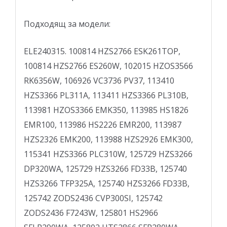
Подходящ за модели:
ELE240315. 100814 HZS2766 ESK­261TOP,
100814 HZS2766 ES260W, 102015 HZOS3566
RK6356W, 106926 VC3736 PV37, 113410
HZS3366 PL311A, 113411 HZS3366 PL310B,
113981 HZOS3366 EMK350, 113985 HS1826
EMR100, 113986 HS2226 EMR200, 113987
HZS2326 EMK200, 113988 HZS2926 EMK300,
115341 HZS3366 PLC310W, 125729 HZS3266
DP320WA, 125729 HZS3266 FD33B, 125740
HZS3266 TFP325A, 125740 HZS3266 FD33B,
125742 ZODS2436 CVP300SI, 125742
ZODS2436 F7243W, 125801 HS2966