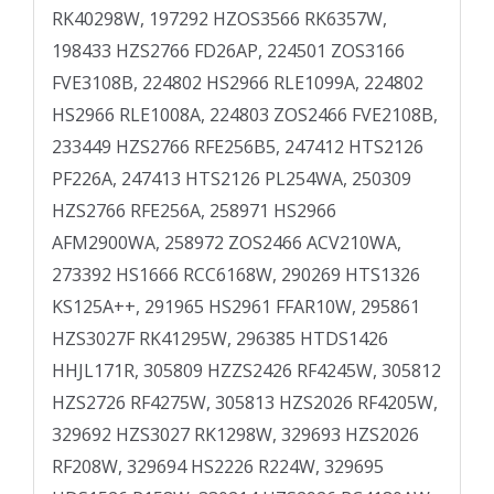
RK40298W, 197292 HZOS3566 RK6357W,
198433 HZS2766 FD26AP, 224501 ZOS3166
FVE3108B, 224802 HS2966 RLE1099A, 224802
HS2966 RLE1008A, 224803 ZOS2466 FVE2108B,
233449 HZS2766 RFE256B5, 247412 HTS2126
PF226A, 247413 HTS2126 PL254WA, 250309
HZS2766 RFE256A, 258971 HS2966
AFM2900WA, 258972 ZOS2466 ACV210WA,
273392 HS1666 RCC6168W, 290269 HTS1326
KS125A++, 291965 HS2961 FFAR­10W, 295861
HZS3027F RK41295W, 296385 HTDS1426
HHJL171R, 305809 HZZS2426 RF4245W, 305812
HZS2726 RF4275W, 305813 HZS2026 RF4205W,
329692 HZS3027 RK1298W, 329693 HZS2026
RF208W, 329694 HS2226 R224W, 329695