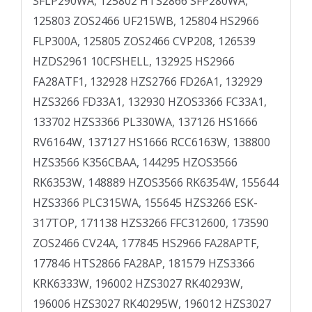
SFLP290WA, 125802 HTS2866 SFP280WA,
125803 ZOS2466 UF215WB, 125804 HS2966
FLP300A, 125805 ZOS2466 CVP208, 126539
HZDS2961 10CFSHELL, 132925 HS2966
FA28ATF1, 132928 HZS2766 FD26A1, 132929
HZS3266 FD33A1, 132930 HZOS3366 FC33A1,
133702 HZS3366 PL330WA, 137126 HS1666
RV6164W, 137127 HS1666 RCC6163W, 138800
HZS3566 K356CBAA, 144295 HZOS3566
RK6353W, 148889 HZOS3566 RK6354W, 155644
HZS3366 PLC315WA, 155645 HZS3266 ESK­
317TOP, 171138 HZS3266 FFC312600, 173590
ZOS2466 CV24A, 177845 HS2966 FA28APTF,
177846 HTS2866 FA28AP, 181579 HZS3366
KRK6333W, 196002 HZS3027 RK40293W,
196006 HZS3027 RK40295W, 196012 HZS3027