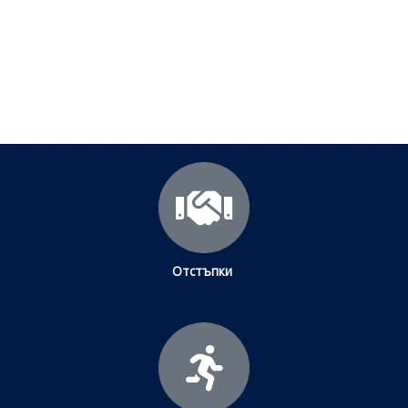
научите повече.
Щракнете тук
Отстъпки