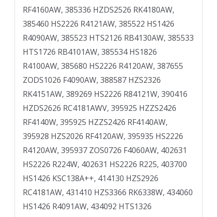
RF4160AW, 385336 HZDS2526 RK4180AW,
385460 HS2226 R4121AW, 385522 HS1426
R4090AW, 385523 HTS2126 RB4130AW, 385533
HTS1726 RB4101AW, 385534 HS1826
R4100AW, 385680 HS2226 R4120AW, 387655
ZODS1026 F4090AW, 388587 HZS2326
RK4151AW, 389269 HS2226 R84121W, 390416
HZDS2626 RC4181AWV, 395925 HZZS2426
RF4140W, 395925 HZZS2426 RF4140AW,
395928 HZS2026 RF4120AW, 395935 HS2226
R4120AW, 395937 ZOS0726 F4060AW, 402631
HS2226 R224W, 402631 HS2226 R225, 403700
HS1426 KSC138A++, 414130 HZS2926
RC4181AW, 431410 HZS3366 RK6338W, 434060
HS1426 R4091AW, 434092 HTS1326