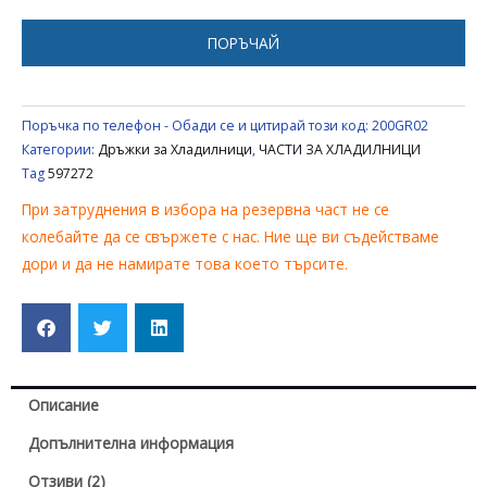
ПРАВ
ЪГЪЛ
ПОРЪЧАЙ
ЗА
ХЛАДИЛНИК
GORENJE
Поръчка по телефон - Обади се и цитирай този код:
200GR02
/
Категории:
Дръжки за Хладилници
,
ЧАСТИ ЗА ХЛАДИЛНИЦИ
КORTING
Tag
597272
597272
При затруднения в избора на резервна част не се
колебайте да се свържете с нас. Ние ще ви съдействаме
дори и да не намирате това което търсите.
Описание
Допълнителна информация
Отзиви (2)