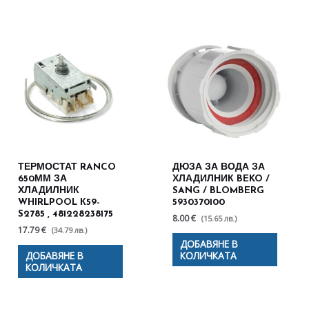
ТЕРМОСТАТ RANCO
ДЮЗА ЗА ВОДА ЗА
650ММ ЗА
ХЛАДИЛНИК BEKO /
ХЛАДИЛНИК
SANG / BLOMBERG
WHIRLPOOL К59-
5930370100
S2785 , 481228238175
8.00 €
(15.65 лв.)
17.79 €
(34.79 лв.)
ДОБАВЯНЕ В
ДОБАВЯНЕ В
КОЛИЧКАТА
КОЛИЧКАТА