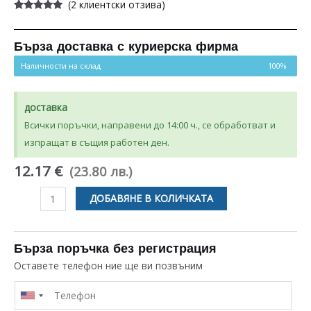
(
2
клиентски отзива)
Оценен
2
5.00
от 5,
базирано на
потребителски
Бърза доставка с куриерска фирма
оценки
Наличности на склад
100%
доставка
Всички поръчки, направени до 14:00 ч., се обработват и
изпращат в същия работен ден.
12.17 €
(23.80 лв.)
количество
ДОБАВЯНЕ В КОЛИЧКАТА
за
БЯЛА
ДРЪЖКА
Бърза поръчка без регистрация
ЗА
Оставете телефон ние ще ви позвъним
ВРАТА
С