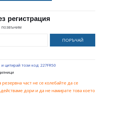
ез регистрация
и позвъним
ПОРЪЧАЙ
 и цитирай този код:
227FR50
дилници
 резервна част не се колебайте да се
ъдействаме дори и да не намирате това което