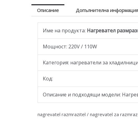
Описание
Допълнителна информаци
Име на продукта:
Нагревател размраз
Moщност: 220V / 110W
Категория: нагреватели за хладилниц
Код:
Описание и подходящи модели: Нагрева
nagrevatel razmrazitel / nagrevatel za razmraz