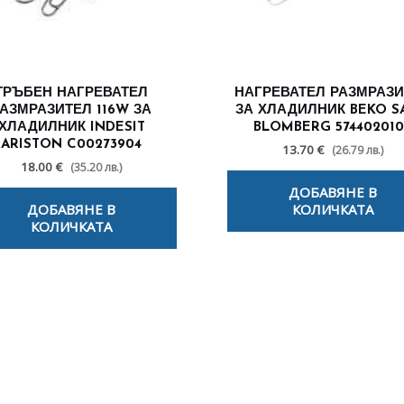
ТРЪБЕН НАГРЕВАТЕЛ
НАГРЕВАТЕЛ РАЗМРАЗ
АЗМРАЗИТЕЛ 116W ЗА
ЗА ХЛАДИЛНИК BEKO S
ХЛАДИЛНИК INDESIT
BLOMBERG 57440201
ARISTON C00273904
13.70 €
(26.79 лв.)
18.00 €
(35.20 лв.)
ДОБАВЯНЕ В
ДОБАВЯНЕ В
КОЛИЧКАТА
КОЛИЧКАТА
лезни съвети - Често срещани пробл
Посетете страницата с полезни съвети за да научите повече