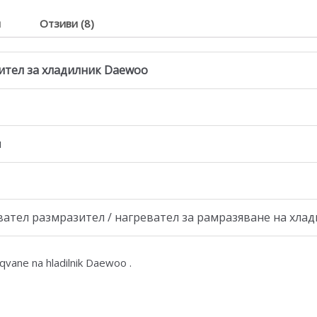
я
Отзиви (8)
ител за хладилник Daewoo
и
тел размразител / нагревател за рамразяване на хлади
qvane na hladilnik Daewoo .