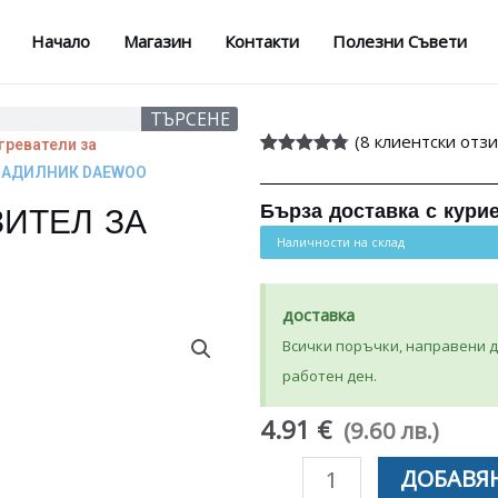
Начало
Магазин
Контакти
Полезни Съвети
ТЪРСЕНЕ
(
8
клиентски отзи
греватели за
Оценен
8
ХЛАДИЛНИК DAEWOO
4.75
от 5,
базирано
Бърза доставка с кури
ЗИТЕЛ ЗА
на
потребителски
Наличности на склад
оценки
O
доставка
Всички поръчки, направени до
работен ден.
4.91 €
(9.60 лв.)
количество
ДОБАВЯН