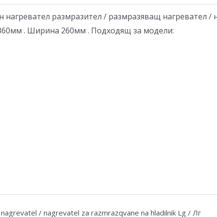
 нагревател размразител / размразяващ нагревател / 
 360мм . Ширина 260мм . Подходящ за модели:
nagrevatel / nagrevatel za razmrazqvane na hladilnik Lg / Лг