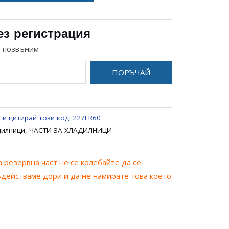
ез регистрация
и позвъним
ПОРЪЧАЙ
 и цитирай този код:
227FR60
дилници
,
ЧАСТИ ЗА ХЛАДИЛНИЦИ
 резервна част не се колебайте да се
ъдействаме дори и да не намирате това което