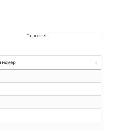
Търсене:
н номер