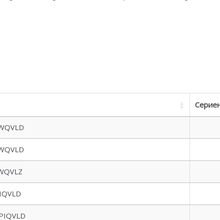
Серие
WQVLD
WQVLD
WQVLZ
IQVLD
PIQVLD