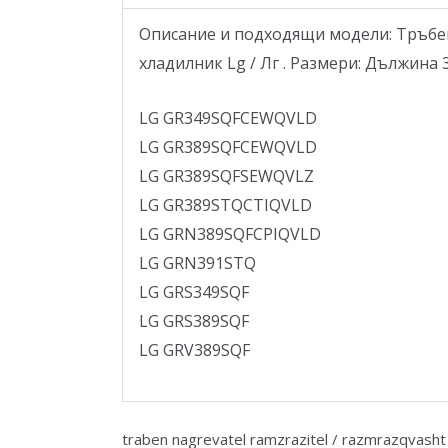
Описание и подходящи модели: Тръбен
хладилник Lg / Лг . Размери: Дължина
LG GR349SQFCEWQVLD
LG GR389SQFCEWQVLD
LG GR389SQFSEWQVLZ
LG GR389STQCTIQVLD
LG GRN389SQFCPIQVLD
LG GRN391STQ
LG GRS349SQF
LG GRS389SQF
LG GRV389SQF
traben nagrevatel ramzrazitel / razmrazqvasht 