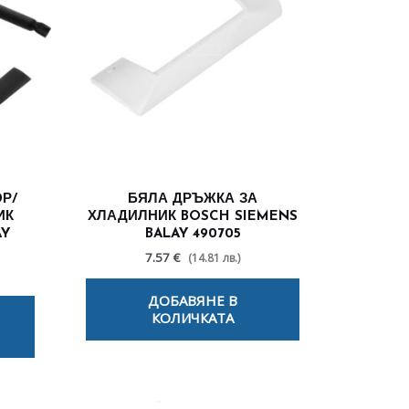
Р/
БЯЛА ДРЪЖКА ЗА
ИК
ХЛАДИЛНИК BOSCH SIEMENS
AY
BALAY 490705
7.57 €
(14.81 лв.)
ДОБАВЯНЕ В
КОЛИЧКАТА