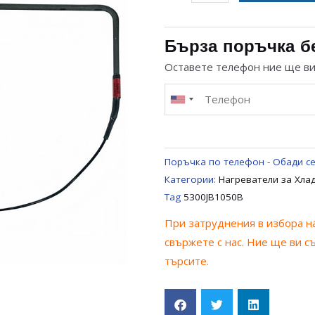
за
ТРЪБЕН
НАГРЕВАТЕЛ
Бърза поръчка б
РАЗМРАЗИТЕЛ
Оставете телефон ние ще в
ЗА
ХЛАДИЛНИК
LG
5300JB1050B
Поръчка по телефон - Обади се
Категории:
Нагреватели за Хла
Tag
5300JB1050B
При затруднения в избора на
свържете с нас. Ние ще ви с
търсите.