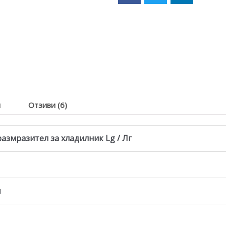
я
Отзиви (6)
азмразител за хладилник Lg / Лг
и