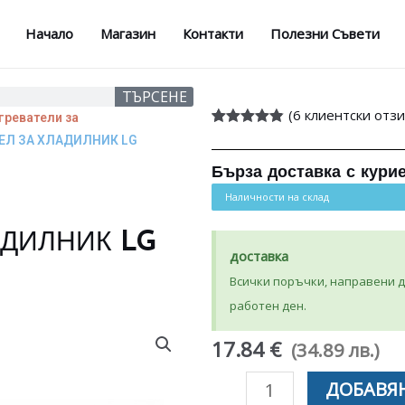
Начало
Магазин
Контакти
Полезни Съвети
ТЪРСЕНЕ
(
6
клиентски отзи
греватели за
Оценен
6
ЕЛ ЗА ХЛАДИЛНИК LG
4.83
от 5,
базирано
Бърза доставка с кури
на
потребителски
Наличности на склад
оценки
АДИЛНИК LG
доставка
Всички поръчки, направени до
работен ден.
17.84 €
(34.89 лв.)
количество
ДОБАВЯН