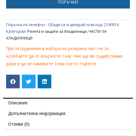
ПОРЪЧАЙ
КОМПРЕСОР
НА
ХЛАДИЛНИК
Поръчка по телефон - Обади се и цитирай този код:
219FR14
UNIVERSAL
Категории:
Релета и защити за Хладилници
,
ЧАСТИ ЗА
ХЛАДИЛНИЦИ
При затруднения в избора на резервна част не се
колебайте да се свържете с нас. Ние ще ви съдействаме
дори и да не намирате това което търсите.
Описание
Допълнителна информация
Отзиви (0)