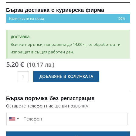
Бърза доставка с куриерска фирма
Наличности на склад
100%
доставка
Всички поръчки, направени до 14:00 ч., се обработват и
изпращат в същия работен ден.
5.20 €
(10.17 лв.)
количество
ДОБАВЯНЕ В КОЛИЧКАТА
за
ПУСКОВО
РЕЛЕ
Бърза поръчка без регистрация
220/240
Оставете телефон ние ще ви позвъним
V
1/4
HP
ЗА