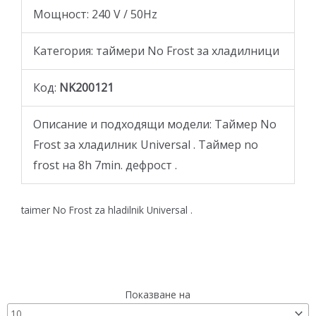
Moщност: 240 V / 50Hz
Категория: таймери No Frost за хладилници
Код:
NK200121
Описание и подходящи модели: Таймер No
Frost за хладилник Universal . Таймер no
frost на 8h 7min. дефрост .
taimer No Frost za hladilnik Universal .
Показване на