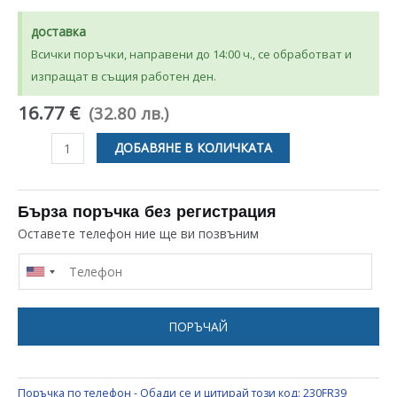
доставка
Всички поръчки, направени до 14:00 ч., се обработват и
изпращат в същия работен ден.
16.77 €
(32.80 лв.)
количество
ДОБАВЯНЕ В КОЛИЧКАТА
за
ТАЙМЕР
NO
Бърза поръчка без регистрация
FROST
Оставете телефон ние ще ви позвъним
ЗА
ХЛАДИЛНИК
UNIVERSAL
NK200121
ПОРЪЧАЙ
Поръчка по телефон - Обади се и цитирай този код:
230FR39