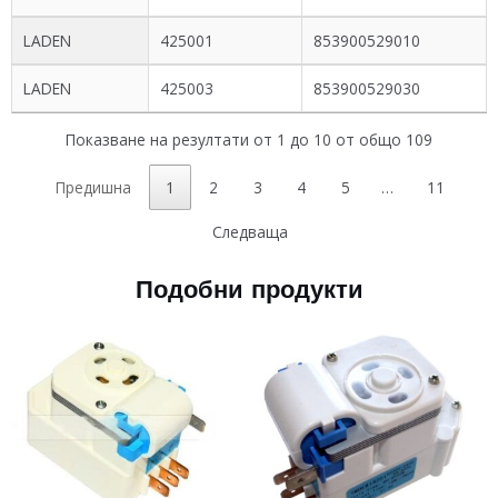
LADEN
425001
853900529010
LADEN
425003
853900529030
Показване на резултати от 1 до 10 от общо 109
Предишна
1
2
3
4
5
…
11
Следваща
Подобни продукти