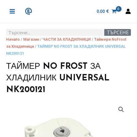
Skip
MAIN
to
0.00
€
MENU
content
ТЪРСЕНЕ
Search
Начало
/
Магазин
/
ЧАСТИ ЗА ХЛАДИЛНИЦИ
/
Таймери NoFrost
за Хладилници
/ ТАЙМЕР NO FROST ЗА ХЛАДИЛНИК UNIVERSAL
NK200121
ТАЙМЕР NO FROST ЗА
ХЛАДИЛНИК UNIVERSAL
NK200121