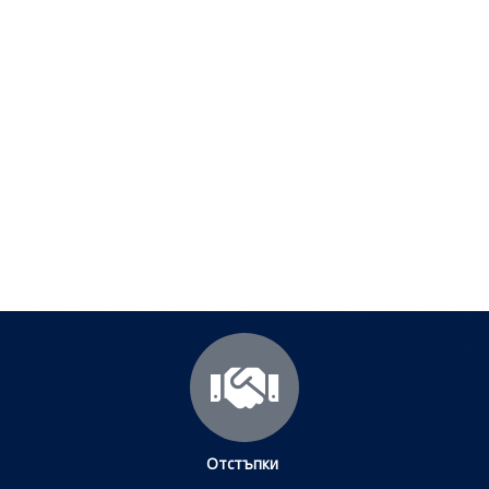
Полезни съвети - Често
срещани проблеми
Посетете страницата с полезни съвети за да
научите повече.
Щракнете тук
Отстъпки