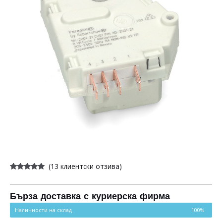
(
13
клиентски отзива)
Оценен
13
4.85
от 5,
базирано
на
Бърза доставка с куриерска фирма
потребителски
оценки
Наличности на склад
100%