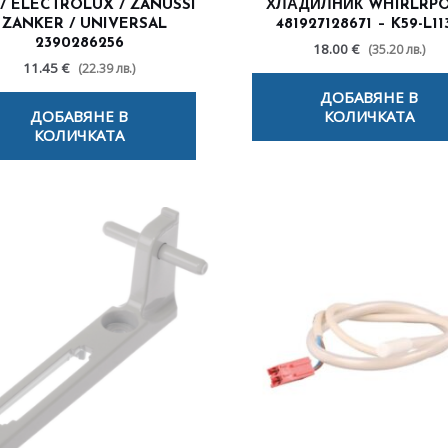
/ ELECTROLUX / ZANUSSI
ХЛАДИЛНИК WHIRLRP
 ZANKER / UNIVERSAL
481927128671 – K59-L11
2390286256
18.00 €
(35.20 лв.)
11.45 €
(22.39 лв.)
ДОБАВЯНЕ В
ДОБАВЯНЕ В
КОЛИЧКАТА
КОЛИЧКАТА