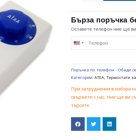
за
ТЕРМОРЕГУЛАТОР
ATEA
Бърза поръчка б
–
Оставете телефон ние ще в
35
/
+35
°C
1.5М
Поръчка по телефон - Обади се
ОСЕЗАТЕЛ
Категории:
ATEA
,
Термостати за
ЗА
При затруднения в избора на
ХЛАДИЛНИК
свържете с нас. Ние ще ви с
UNIVERSAL
търсите.