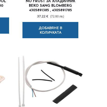
OOL
NO FROST ЗА ХЛАДИЛНИК
30
BEKO SANG BLOMBERG
4305891385 , 4305891785
37.22 €
(72.80 лв.)
ДОБАВЯНЕ В
КОЛИЧКАТА