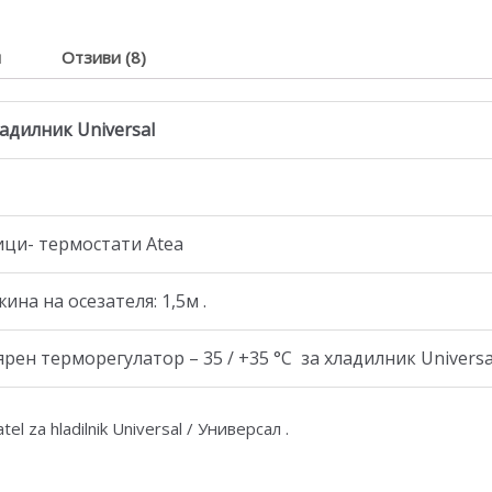
я
Отзиви (8)
адилник Universal
ици- термостати Atea
на на осезателя: 1,5м .
ен терморегулатор – 35 / +35 °C за хладилник Universal
el za hladilnik Universal / Универсал .