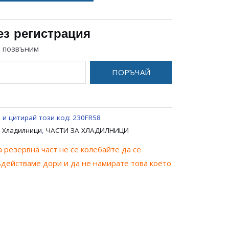
ез регистрация
и позвъним
ПОРЪЧАЙ
 и цитирай този код:
230FR58
 Хладилници
,
ЧАСТИ ЗА ХЛАДИЛНИЦИ
 резервна част не се колебайте да се
ъдействаме дори и да не намирате това което