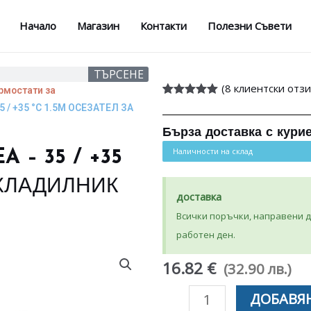
Начало
Магазин
Контакти
Полезни Съвети
ТЪРСЕНЕ
(
8
клиентски отзи
рмостати за
Оценен
8
5.00
 / +35 °C 1.5М ОСЕЗАТЕЛ ЗА
от 5,
базирано на
Бърза доставка с кури
потребителски
оценки
Наличности на склад
 – 35 / +35
 ХЛАДИЛНИК
доставка
Всички поръчки, направени до
работен ден.
16.82 €
(32.90 лв.)
количество
ДОБАВЯН