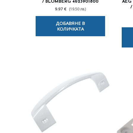
/ BLOMBERG 4623901800
AEG 
/
9.97 €
(19.50 лв.)
ДОБАВЯНЕ В
КОЛИЧКАТА