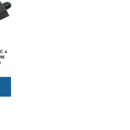
С 4
ИК
3